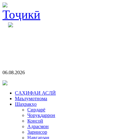
06.08.2026
CАҲИФАИ АСЛӢ
Маълумотнома
Шаҳракҳо
Сирдарё
Чоруқдаррон
Консой
Адрасмон
Зарнисор
Навгарзан