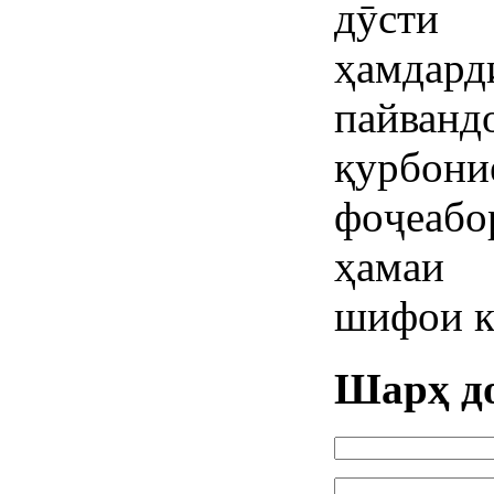
дӯсти
ҳамдард
пайва
қурбон
фоҷеаб
ҳамаи 
шифои к
Шарҳ д