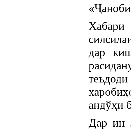
«Ҷаноби
Хабари
силсила
дар ки
расида
теъдод
хароби
андўҳи б
Дар ин 