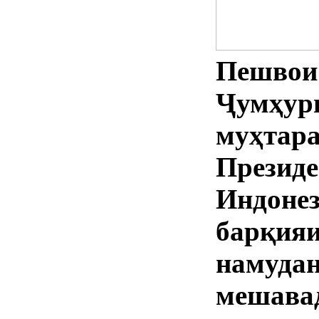
Пешвои
Ҷумҳ
муҳтар
През
Индон
барқи
намуда
мешава