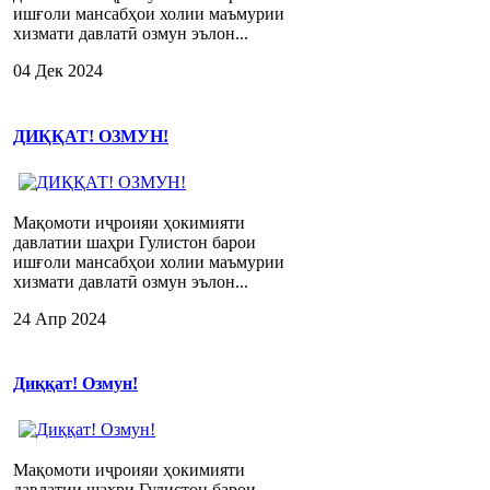
ишғоли мансабҳои холии маъмурии
хизмати давлатӣ озмун эълон...
04 Дек 2024
ДИҚҚАТ! ОЗМУН!
Мақомоти иҷроияи ҳокимияти
давлатии шаҳри Гулистон барои
ишғоли мансабҳои холии маъмурии
хизмати давлатӣ озмун эълон...
24 Апр 2024
Диққат! Озмун!
Мақомоти иҷроияи ҳокимияти
давлатии шаҳри Гулистон барои