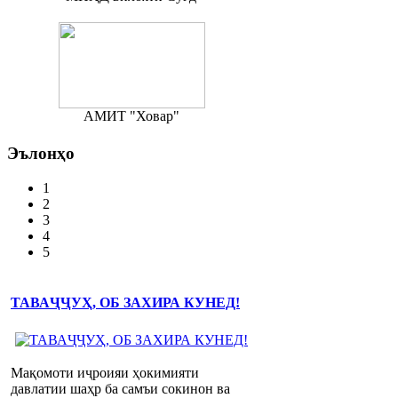
АМИТ "Ховар"
Эълонҳо
1
2
3
4
5
ТАВАҶҶУҲ, ОБ ЗАХИРА КУНЕД!
Мақомоти иҷроияи ҳокимияти
давлатии шаҳр ба самъи сокинон ва