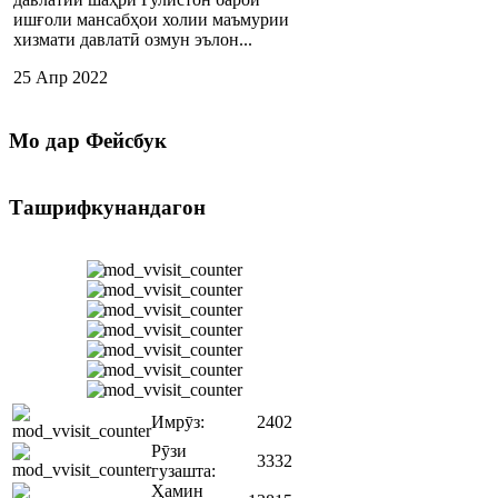
ишғоли мансабҳои холии маъмурии
хизмати давлатӣ озмун эълон...
25 Апр 2022
Мо
дар Фейсбук
Ташрифкунандагон
Имрӯз:
2402
Рӯзи
3332
гузашта:
Ҳамин