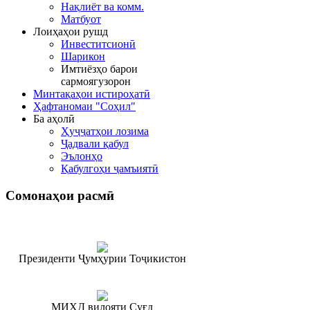
Нақлиёт ва комм.
Матбуот
Лоиҳаҳои рушд
Инвеститсионӣ
Шарикон
Имтиёзҳо барои
сармоягузорон
Минтақаҳои истироҳатӣ
Ҳафтаномаи "Соҳил"
Ба аҳолӣ
Ҳуҷҷатҳои лозима
Ҷадвали қабул
Эълонҳо
Қабулгоҳи ҷамъиятӣ
Сомонаҳои
расмӣ
Президенти Ҷумҳурии Тоҷикистон
МИҲД вилояти Суғд