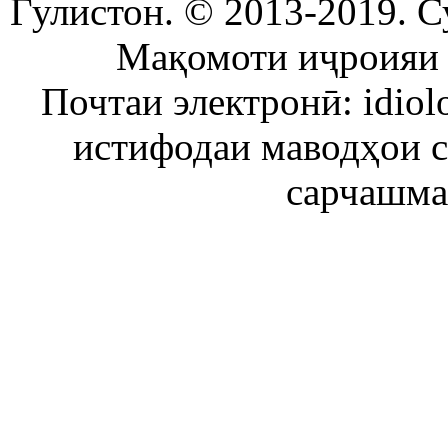
Гулистон. © 2013-2019. С
Мақомоти иҷроияи 
Почтаи электронӣ: idiol
истифодаи маводҳои 
сарчашма