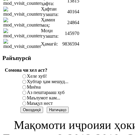
13815
ҳафта:
Ҳафтаи
40164
гузашта:
Ҳамин
24864
моҳ:
Моҳи
145970
гузашта:
Ҳамагӣ:
9836594
Райъпурсӣ
Сомона чи хел аст?
Хеле хуб!
Хубтар ҳам мешуд...
Миёна
Аз пештарааш хуб
Маълумот кам...
Маъқул нест
Мақомоти иҷроияи ҳок