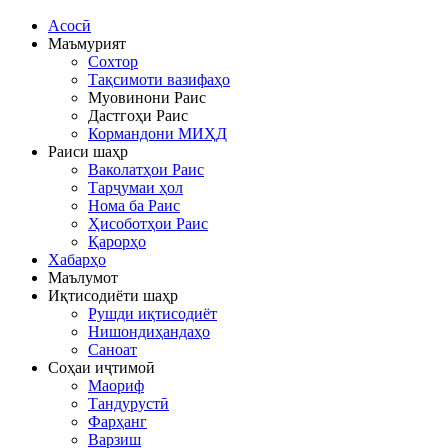
Асосӣ
Маъмурият
Сохтор
Тақсимоти вазифаҳо
Муовинони Раис
Дастгоҳи Раис
Кормандони МИҲД
Раиси шаҳр
Ваколатҳои Раис
Тарҷумаи ҳол
Нома ба Раис
Ҳисоботҳои Раис
Қарорҳо
Хабарҳо
Маълумот
Иқтисодиёти шаҳр
Рушди иқтисодиёт
Нишондиҳандаҳо
Саноат
Соҳаи иҷтимоӣ
Маориф
Тандурустӣ
Фарҳанг
Варзиш