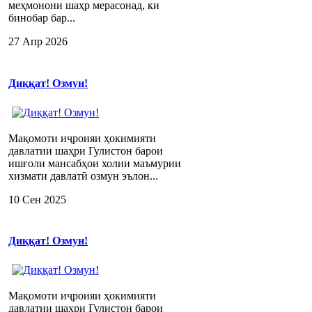
меҳмонони шаҳр мерасонад, ки
бинобар бар...
27 Апр 2026
Диққат! Озмун!
Мақомоти иҷроияи ҳокимияти
давлатии шаҳри Гулистон барои
ишғоли мансабҳои холии маъмурии
хизмати давлатӣ озмун эълон...
10 Сен 2025
Диққат! Озмун!
Мақомоти иҷроияи ҳокимияти
давлатии шаҳри Гулистон барои