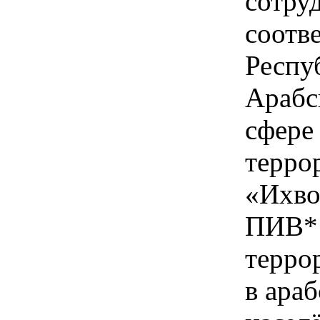
сотру
соотв
Респу
Арабс
сфере
терро
«Ихво
ПИВ* 
терро
в араб