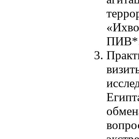
терро
«Ихво
ПИВ*
Практ
визит
иссле
Египт
обмен
вопро
экстр