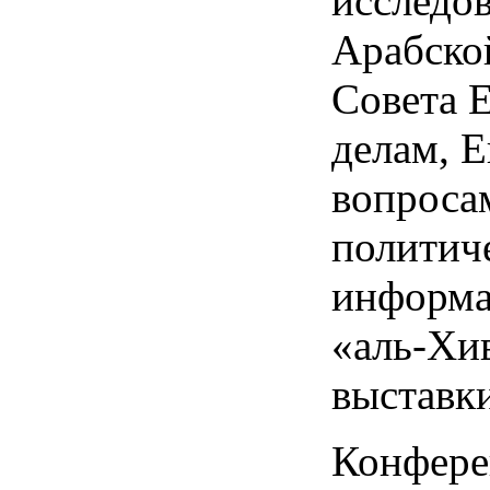
исследо
Арабско
Совета 
делам, 
вопроса
политич
информа
«аль-Хи
выставки
Конфере