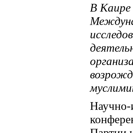
В Каире
Междуна
исследо
деятель
организ
возрожд
муслими
Научно-
конфере
Партии 