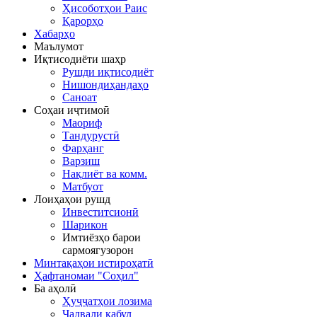
Ҳисоботҳои Раис
Қарорҳо
Хабарҳо
Маълумот
Иқтисодиёти шаҳр
Рушди иқтисодиёт
Нишондиҳандаҳо
Саноат
Соҳаи иҷтимоӣ
Маориф
Тандурустӣ
Фарҳанг
Варзиш
Нақлиёт ва комм.
Матбуот
Лоиҳаҳои рушд
Инвеститсионӣ
Шарикон
Имтиёзҳо барои
сармоягузорон
Минтақаҳои истироҳатӣ
Ҳафтаномаи "Соҳил"
Ба аҳолӣ
Ҳуҷҷатҳои лозима
Ҷадвали қабул