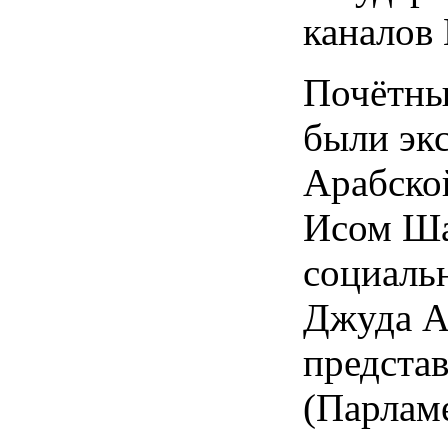
каналов 
Почётны
были эк
Арабско
Исом Ша
социаль
Джуда А
предста
(Парлам