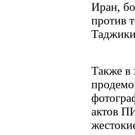
Иран, б
против т
Таджики
Также в
продемо
фотогра
актов ПИ
жестоки