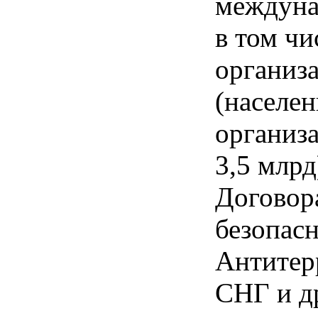
междуна
в том ч
организ
(населен
организ
3,5 млрд
Договор
безопасн
Антитер
СНГ и д