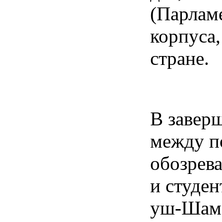
(Парлам
корпуса,
стране.
В завер
между п
обозрев
и студен
уш-Шамс