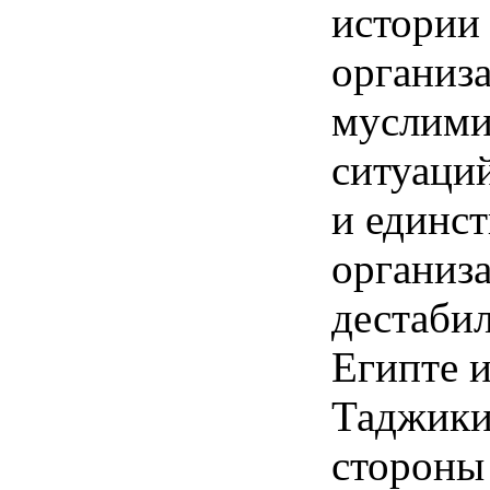
истории
организ
муслими
ситуаций
и единс
организ
дестабил
Египте 
Таджики
стороны