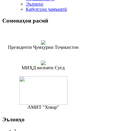
Эълонҳо
Қабулгоҳи ҷамъиятӣ
Сомонаҳои
расмӣ
Президенти Ҷумҳурии Тоҷикистон
МИҲД вилояти Суғд
АМИТ "Ховар"
Эълонҳо
1