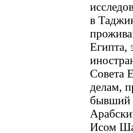
исследов
в Таджи
прожива
Египта,
иностра
Совета 
делам, п
бывший 
Арабски
Исом Ша