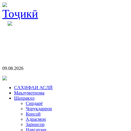
09.08.2026
CАҲИФАИ АСЛӢ
Маълумотнома
Шаҳракҳо
Сирдарё
Чоруқдаррон
Консой
Адрасмон
Зарнисор
Навгарзан