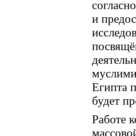
согласно
и предос
исследов
посвящё
деятель
муслими
Египта 
будет пр
Работе к
массово