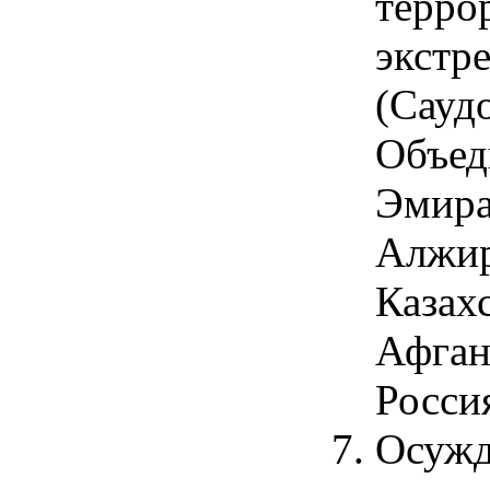
терро
экстр
(Сауд
Объед
Эмира
Алжир
Казахс
Афган
Росси
Осужд