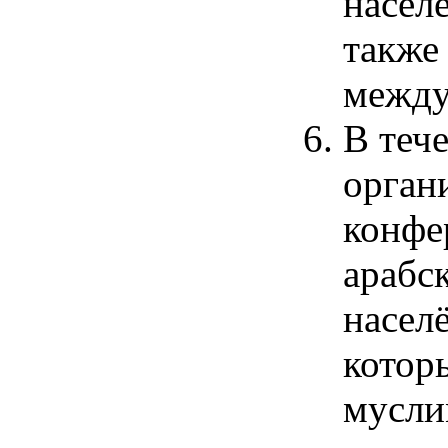
насел
также
между
В теч
орган
конфе
арабск
насел
котор
мусли