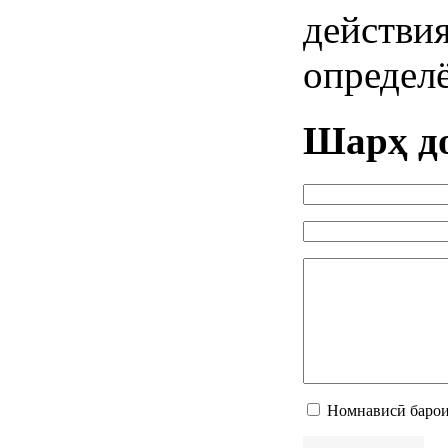
действи
определ
Шарҳ д
Номнависӣ барои