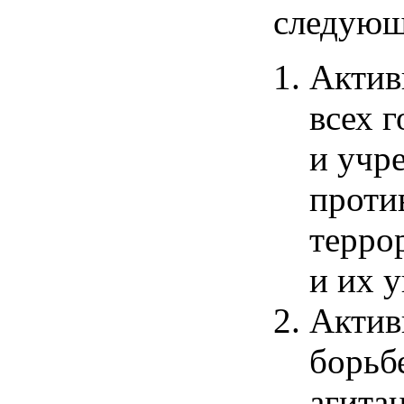
следующ
Актив
всех 
и учр
проти
терро
и их у
Актив
борьб
агита