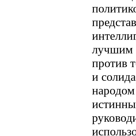
политик
представ
интеллиг
лучшим 
против 
и солид
народом
истинны
руковод
использо