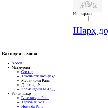
Нав кардан
Шарҳ до
Бахшҳои
сомона
Асосӣ
Маъмурият
Сохтор
Тақсимоти вазифаҳо
Муовинони Раис
Дастгоҳи Раис
Кормандони МИҲД
Раиси шаҳр
Ваколатҳои Раис
Тарҷумаи ҳол
Нома ба Раис