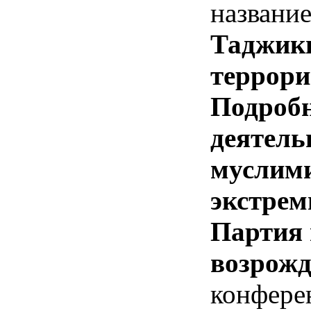
названи
Таджики
террори
Подробн
деятель
муслими
экстрем
Партия 
возрожд
конфере