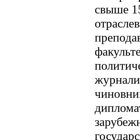
свыше 15
отраслев
препода
факульте
политиче
журнали
чиновни
диплома
зарубеж
государ