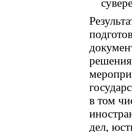
сувере
Результ
подгото
докумен
решения
меропри
государ
в том чи
иностра
дел, юс