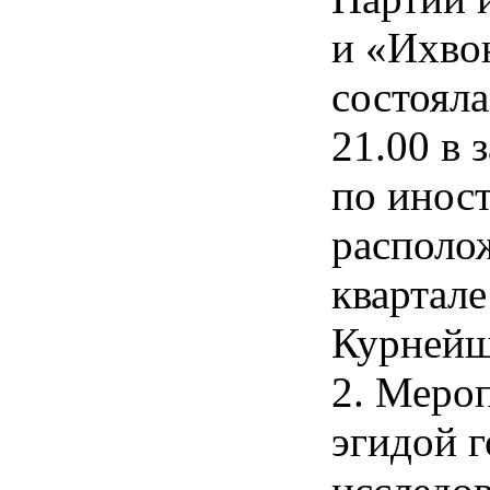
и «Ихво
состояла
21.00 в 
по инос
располож
квартале
Курнейш
2. Меро
эгидой 