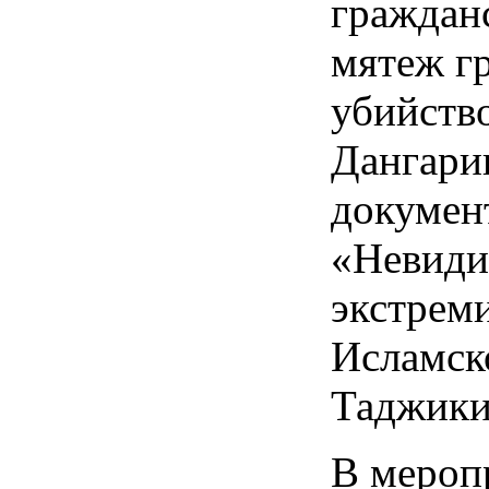
граждан
мятеж г
убийств
Дангарин
докумен
«Невиди
экстрем
Исламск
Таджики
В мероп