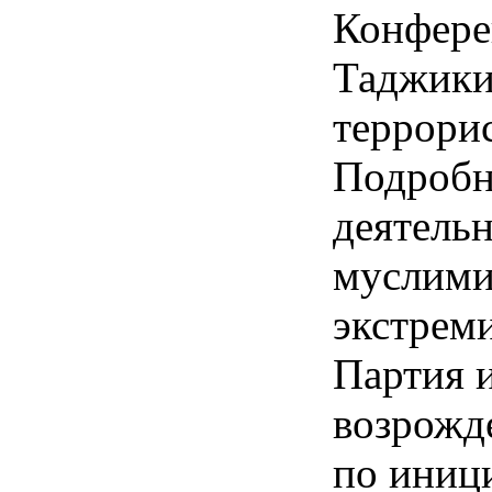
Конфере
Таджики
террори
Подробн
деятель
муслими
экстрем
Партия 
возрожд
по иниц