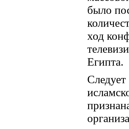
было по
количес
ход кон
телевиз
Египта.
Следует 
исламск
признана
организ