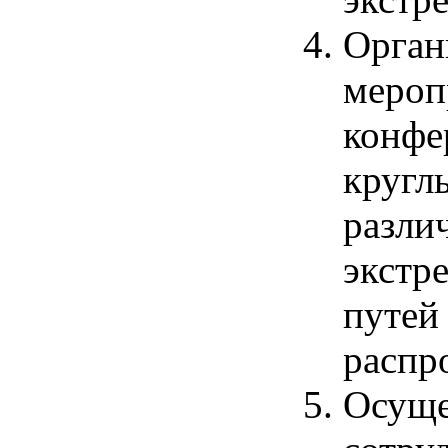
Орган
мероп
конфе
кругл
разли
экстр
путей
распр
Осуще