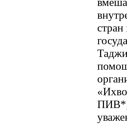
вмеша
внутр
стран
госуда
Таджи
помощ
орган
«Ихво
ПИВ*,
уваже