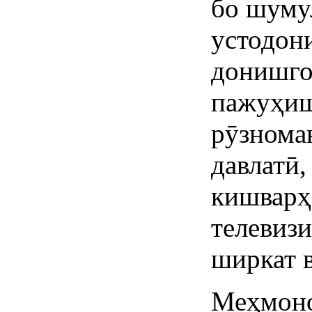
бо шуму
устодон
донишго
пажуҳиш
рӯзнома
давлатӣ
кишварҳ
телевиз
ширкат 
Меҳмоно