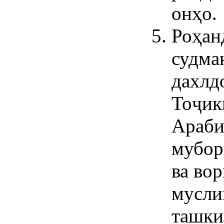
онҳо.
Роҳан
судма
дахлд
Тоҷик
Араби
мубор
ва во
мусли
ташки