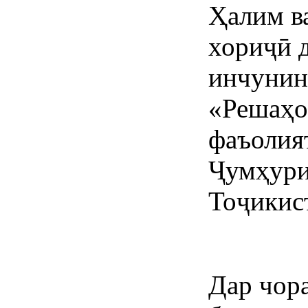
Ҳалим в
хориҷӣ 
инчунин
«Решаҳо
фаъолия
Ҷумҳури
Тоҷикис
Дар чор