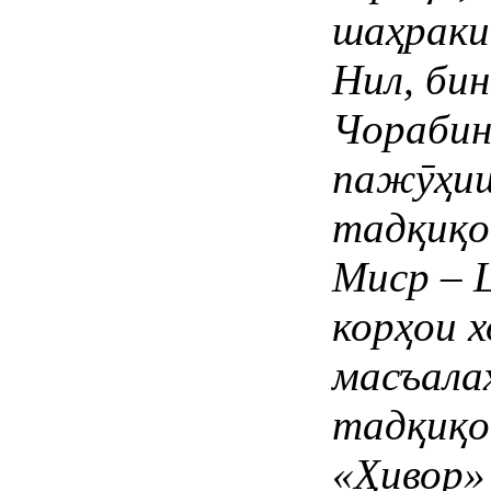
шаҳраки
Нил
,
бин
Чораби
паж
ӯ
ҳи
тадқиқ
Миср
–
корҳои
х
масъала
тадқиқ
«
Ҳивор
»