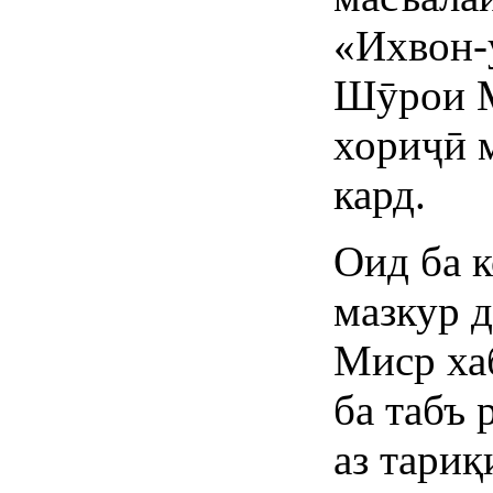
«Ихвон-
Шӯрои М
хориҷӣ 
кард.
Оид ба 
мазкур 
Миср ха
ба табъ 
аз тари