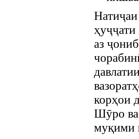
Натиҷаи
ҳуҷҷати 
аз ҷони
чорабин
давлатии
вазоратҳ
корҳои 
Шӯро ва
муқими 