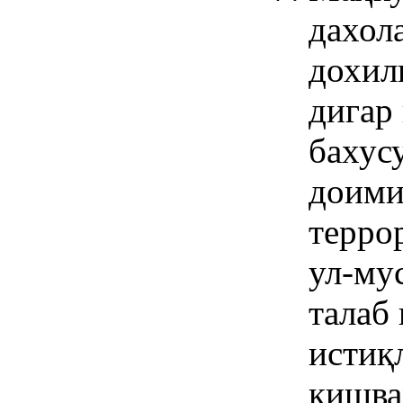
дахол
дохил
дигар
бахус
доими
терро
ул-му
талаб
истиқ
кишва