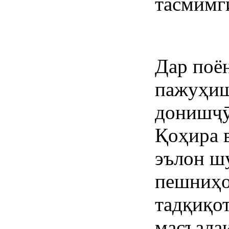
тасмимг
Дар поё
пажуҳиш
донишҷ
Қоҳира 
эълон шу
пешниҳо
тадқиқо
масъала