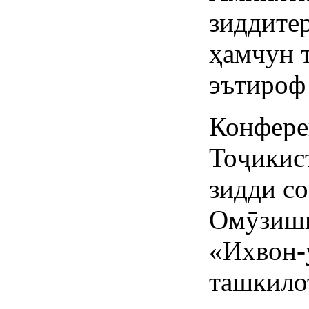
зиддите
ҳамчун 
эътироф 
Конфере
Тоҷикис
зидди с
Омӯзиши
«Ихвон-
ташкило