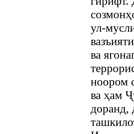
гирифт.
созмонҳ
ул-мусл
вазъият
ва ягона
террори
ноором 
ва ҳам 
доранд, 
ташкило