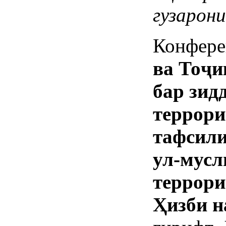
гузарон
Конфере
ва То
ҷ
и
бар зид
террори
тафсили
ул-мусл
террори
Ҳизби н