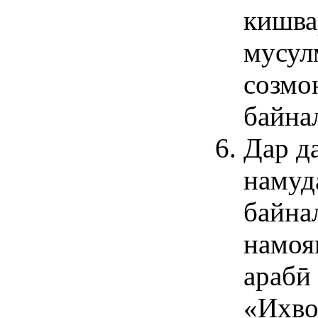
кишва
мусул
созмо
байна
Дар д
намуд
байна
намоя
арабӣ
«Ихво