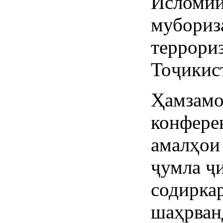
Исломии
мубориза
террори
Тоҷикис
Ҳамзамо
конфере
амалҳои
ҷумла ҷ
содиркар
шаҳрван