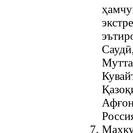
ҳамчу
экстр
эътир
Саудӣ
Мутта
Кувай
Қазоқ
Афғон
Росси
Маҳку