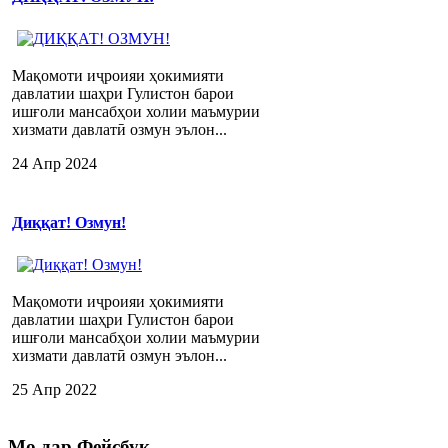
Мақомоти иҷроияи ҳокимияти
давлатии шаҳри Гулистон барои
ишғоли мансабҳои холии маъмурии
хизмати давлатӣ озмун эълон...
24 Апр 2024
Диққат! Озмун!
Мақомоти иҷроияи ҳокимияти
давлатии шаҳри Гулистон барои
ишғоли мансабҳои холии маъмурии
хизмати давлатӣ озмун эълон...
25 Апр 2022
Мо
дар Фейсбук