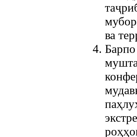
таҷри
мубор
ва те
Барпо
мушта
конфе
мудав
паҳлу
экстр
роҳҳо