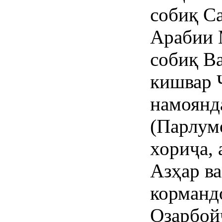
собиқ С
Арабии 
собиқ В
кишвар 
намоянд
(Парлумо
хориҷа, 
Азҳар в
корманд
Озарбой