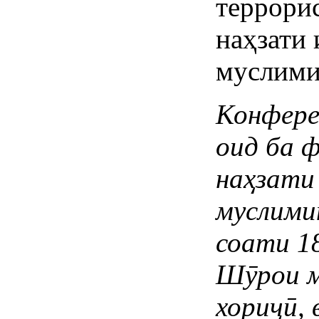
террори
наҳзати 
муслими
Конфере
оид
ба
ф
наҳзати
муслими
соати
1
Ш
ӯ
рои
хори
ҷӣ
,