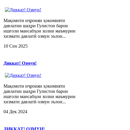
Мақомоти иҷроияи ҳокимияти
давлатии шаҳри Гулистон барои
ишғоли мансабҳои холии маъмурии
хизмати давлатӣ озмун эълон...
10 Сен 2025
Диққат! Озмун!
Мақомоти иҷроияи ҳокимияти
давлатии шаҳри Гулистон барои
ишғоли мансабҳои холии маъмурии
хизмати давлатӣ озмун эълон...
04 Дек 2024
ДИҚҚАТ! ОЗМУН!