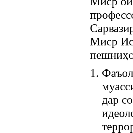
Миср ои
профессо
Сарвази
Миср И
пешниҳо
Фаъол
муасс
дар с
идеол
террор