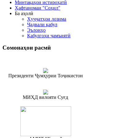
Минтақаҳои истироҳатӣ
Ҳафтаномаи "Соҳил"
Ба аҳолӣ
Ҳуҷҷатҳои лозима
Ҷадвали қабул
Эълонҳо
Қабулгоҳи ҷамъиятӣ
Сомонаҳои
расмӣ
Президенти Ҷумҳурии Тоҷикистон
МИҲД вилояти Суғд