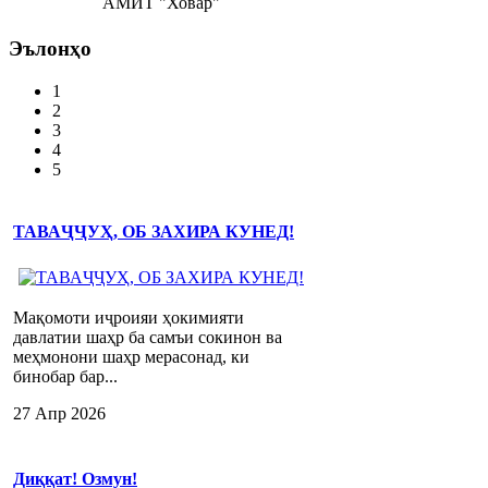
АМИТ "Ховар"
Эълонҳо
1
2
3
4
5
ТАВАҶҶУҲ, ОБ ЗАХИРА КУНЕД!
Мақомоти иҷроияи ҳокимияти
давлатии шаҳр ба самъи сокинон ва
меҳмонони шаҳр мерасонад, ки
бинобар бар...
27 Апр 2026
Диққат! Озмун!