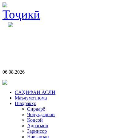
06.08.2026
CАҲИФАИ АСЛӢ
Маълумотнома
Шаҳракҳо
Сирдарё
Чоруқдаррон
Консой
Адрасмон
Зарнисор
Навгарзан