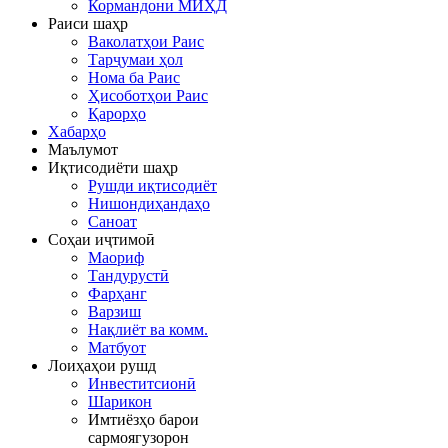
Кормандони МИҲД
Раиси шаҳр
Ваколатҳои Раис
Тарҷумаи ҳол
Нома ба Раис
Ҳисоботҳои Раис
Қарорҳо
Хабарҳо
Маълумот
Иқтисодиёти шаҳр
Рушди иқтисодиёт
Нишондиҳандаҳо
Саноат
Соҳаи иҷтимоӣ
Маориф
Тандурустӣ
Фарҳанг
Варзиш
Нақлиёт ва комм.
Матбуот
Лоиҳаҳои рушд
Инвеститсионӣ
Шарикон
Имтиёзҳо барои
сармоягузорон