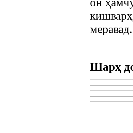
он ҳамчу
кишварҳ
меравад.
Шарҳ д