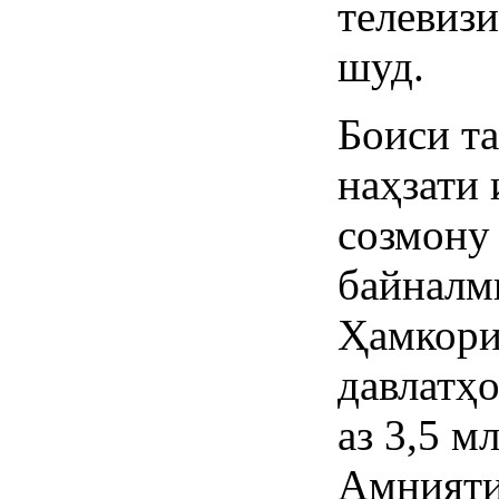
телевиз
шуд.
Боиси та
наҳзати 
созмону
байналм
Ҳамкори
давлатҳ
аз 3,5 
Амнияти