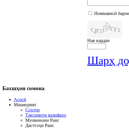
Номнависӣ барои
Нав кардан
Шарҳ до
Бахшҳои
сомона
Асосӣ
Маъмурият
Сохтор
Тақсимоти вазифаҳо
Муовинони Раис
Дастгоҳи Раис