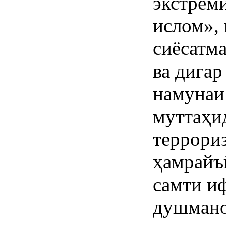
экстрем
ислом»,
сиёсатм
ва дига
намунаи
муттаҳи
террори
ҳамрайъ
самти и
душмано