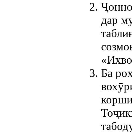
Ҷонно
дар м
табли
созмо
«Ихво
Ба ро
вохӯр
корши
Тоҷик
табод