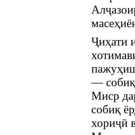
Алҷазои
масеҳиён
Ҷиҳати 
хотимав
пажуҳиш
— собиқ
Миср да
собиқ ё
хориҷӣ 