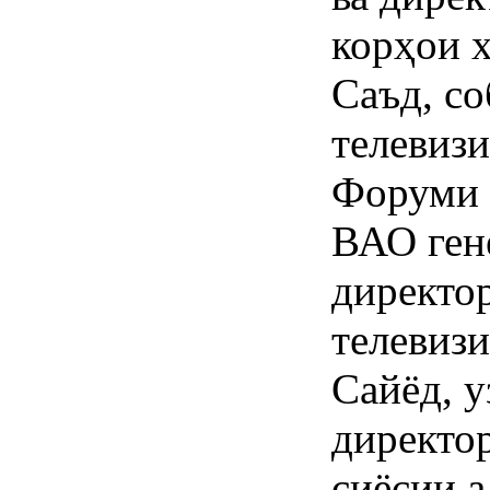
корҳои 
Саъд, со
телевизи
Форуми 
ВАО ген
директо
телевиз
Сайёд, 
директо
сиёсии 