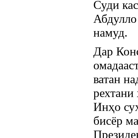
Суди ка
Абдулло
намуд.
Дар Кон
омадааст
ватан на
рехтани 
Инҳо су
бисёр м
Президе