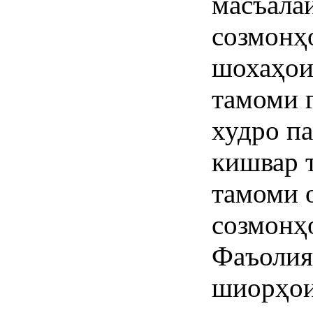
масъала
созмонҳ
шохаҳои
тамоми 
худро п
кишвар 
тамоми 
созмонҳ
Фаъолия
шиорҳои