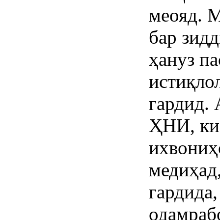
меояд. 
бар зид
ҳануз па
истиқло
гардид.
ҲНИ, ки
ихвониҳ
медиҳад,
гардида,
одамраб