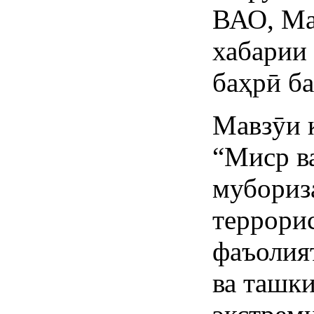
ВАО, Ма
хабарии
баҳрӣ ба
Мавзӯи 
“Миср в
мубориз
террори
фаъолия
ва ташк