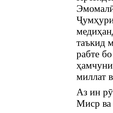
Эмомалӣ
Ҷумҳури
медиҳан
таъкид 
рабте бо
ҳамчуни
миллат в
Аз ин р
Миср ва