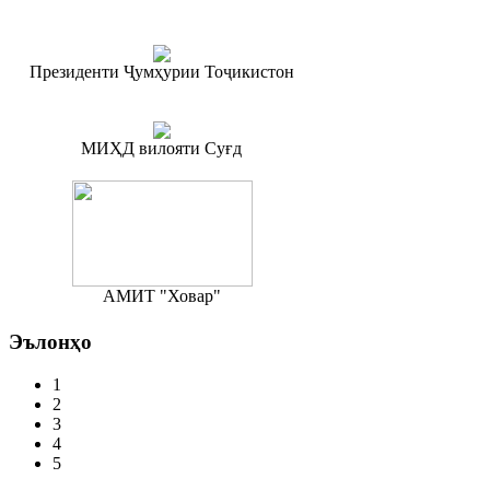
Президенти Ҷумҳурии Тоҷикистон
МИҲД вилояти Суғд
АМИТ "Ховар"
Эълонҳо
1
2
3
4
5