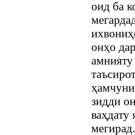
оид ба к
мегардад
ихвониҳ
онҳо да
амнияту 
таъсиро
ҳамчуни
зидди о
ваҳдату 
мегирад