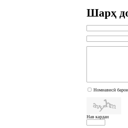
Шарҳ д
Номнависӣ барои
Нав кардан