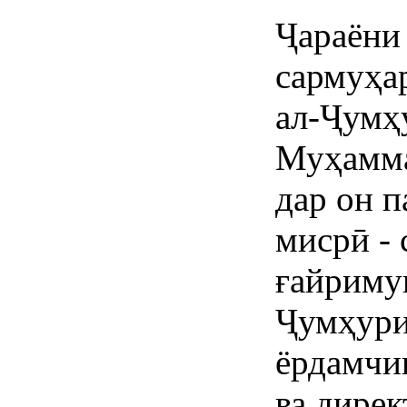
Ҷараёни
сармуҳа
ал-Ҷумҳ
Муҳамма
дар он 
мисрӣ -
ғайриму
Ҷумҳури
ёрдамчи
ва дире