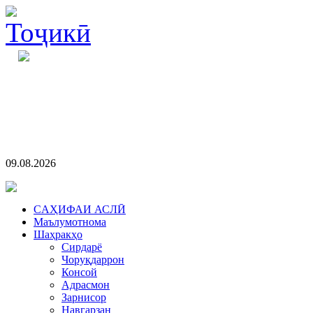
09.08.2026
CАҲИФАИ АСЛӢ
Маълумотнома
Шаҳракҳо
Сирдарё
Чоруқдаррон
Консой
Адрасмон
Зарнисор
Навгарзан