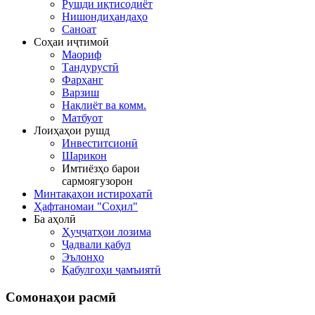
Рушди иқтисодиёт
Нишондиҳандаҳо
Саноат
Соҳаи иҷтимоӣ
Маориф
Тандурустӣ
Фарҳанг
Варзиш
Нақлиёт ва комм.
Матбуот
Лоиҳаҳои рушд
Инвеститсионӣ
Шарикон
Имтиёзҳо барои
сармоягузорон
Минтақаҳои истироҳатӣ
Ҳафтаномаи "Соҳил"
Ба аҳолӣ
Ҳуҷҷатҳои лозима
Ҷадвали қабул
Эълонҳо
Қабулгоҳи ҷамъиятӣ
Сомонаҳои
расмӣ