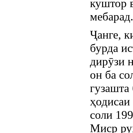
куштор 
мебарад
Ҷанге, к
бурда ис
дирӯзи н
он ба со
гузашта
ҳодисаи
соли 199
Миср рух