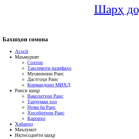
Шарҳ до
Бахшҳои
сомона
Асосӣ
Маъмурият
Сохтор
Тақсимоти вазифаҳо
Муовинони Раис
Дастгоҳи Раис
Кормандони МИҲД
Раиси шаҳр
Ваколатҳои Раис
Тарҷумаи ҳол
Нома ба Раис
Ҳисоботҳои Раис
Қарорҳо
Хабарҳо
Маълумот
Иқтисодиёти шаҳр