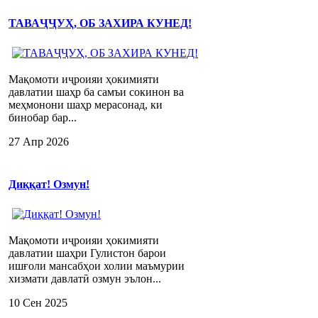
ТАВАҶҶУҲ, ОБ ЗАХИРА КУНЕД!
Мақомоти иҷроияи ҳокимияти
давлатии шаҳр ба самъи сокинон ва
меҳмонони шаҳр мерасонад, ки
бинобар бар...
27 Апр 2026
Диққат! Озмун!
Мақомоти иҷроияи ҳокимияти
давлатии шаҳри Гулистон барои
ишғоли мансабҳои холии маъмурии
хизмати давлатӣ озмун эълон...
10 Сен 2025