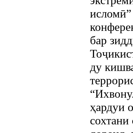
экстрем
исломӣ”
конфере
бар зид
Тоҷикис
ду кишв
террори
“Ихвону
ҳардуи 
сохтани