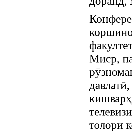
доранд,
Конфере
коршино
факулте
Миср, п
рӯзнома
давлатӣ
кишварҳ
телевиз
толори 