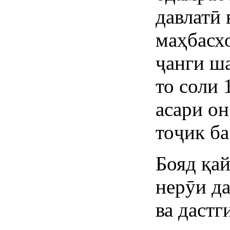
давлатӣ
маҳбасх
ҷанги ш
то соли 
асари он
тоҷик ба
Бояд қай
нерӯи да
ва даст