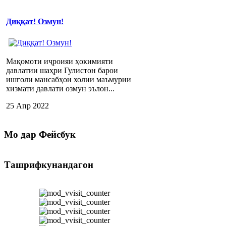
Диққат! Озмун!
Мақомоти иҷроияи ҳокимияти
давлатии шаҳри Гулистон барои
ишғоли мансабҳои холии маъмурии
хизмати давлатӣ озмун эълон...
25 Апр 2022
Мо
дар Фейсбук
Ташрифкунандагон