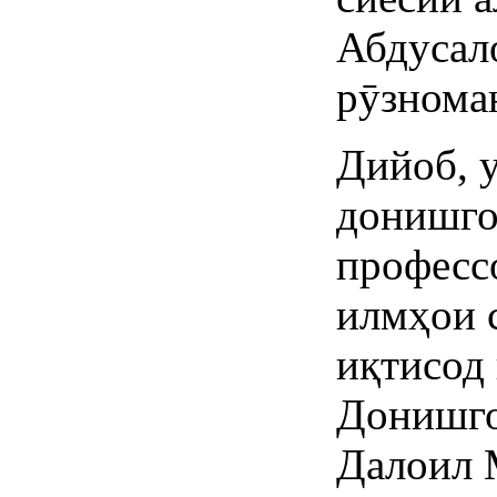
Абдусал
рӯзнома
Дийоб, 
донишг
професс
илмҳои 
иқтисод
Донишго
Далоил 