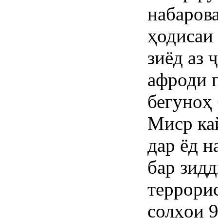
набарова
ҳодисаи
зиёд аз 
афроди 
бегуноҳ 
Миср ка
дар ёд 
бар зид
террори
солҳои 