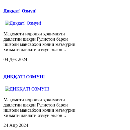
Диққат! Озмун!
Мақомоти иҷроияи ҳокимияти
давлатии шаҳри Гулистон барои
ишғоли мансабҳои холии маъмурии
хизмати давлатӣ озмун эълон...
04 Дек 2024
ДИҚҚАТ! ОЗМУН!
Мақомоти иҷроияи ҳокимияти
давлатии шаҳри Гулистон барои
ишғоли мансабҳои холии маъмурии
хизмати давлатӣ озмун эълон...
24 Апр 2024