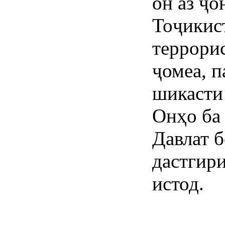
он аз ҷ
Тоҷикис
террори
ҷомеа, п
шикасти 
Онҳо ба 
Давлат б
дастгири
истод.