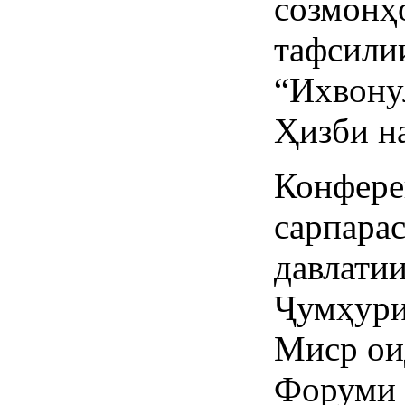
созмонҳ
тафсили
“Ихвону
Ҳизби н
Конфере
сарпара
давлати
Ҷумҳури
Миср ои
Форуми 