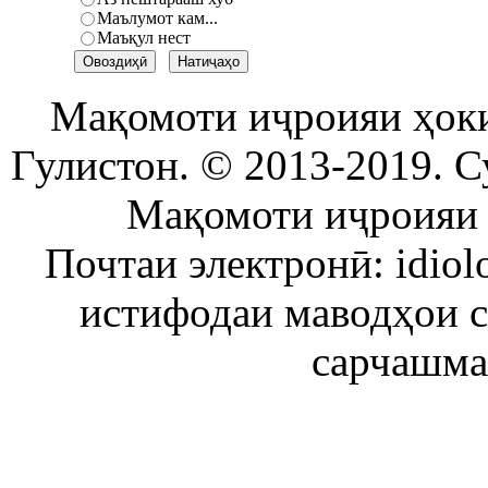
Маълумот кам...
Маъқул нест
Мақомоти иҷроияи ҳок
Гулистон. © 2013-2019. С
Мақомоти иҷроияи 
Почтаи электронӣ: idiol
истифодаи маводҳои 
сарчашма