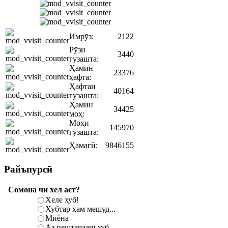
Имрӯз:
2122
Рӯзи
3440
гузашта:
Ҳамин
23376
ҳафта:
Ҳафтаи
40164
гузашта:
Ҳамин
34425
моҳ:
Моҳи
145970
гузашта:
Ҳамагӣ:
9846155
Райъпурсӣ
Сомона чи хел аст?
Хеле хуб!
Хубтар ҳам мешуд...
Миёна
Аз пештарааш хуб