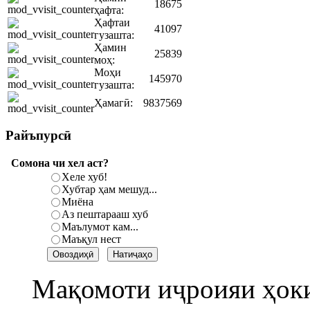
18675
ҳафта:
Ҳафтаи
41097
гузашта:
Ҳамин
25839
моҳ:
Моҳи
145970
гузашта:
Ҳамагӣ:
9837569
Райъпурсӣ
Сомона чи хел аст?
Хеле хуб!
Хубтар ҳам мешуд...
Миёна
Аз пештарааш хуб
Маълумот кам...
Маъқул нест
Мақомоти иҷроияи ҳок