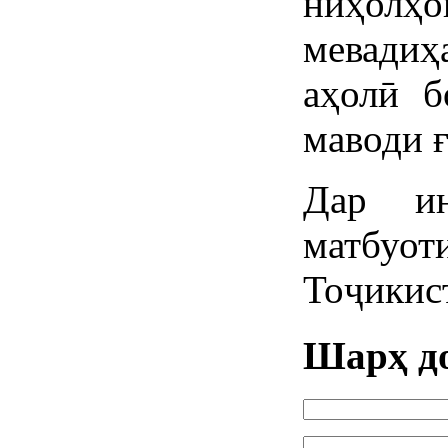
ниҳо
мевади
аҳолӣ б
маводи ғ
Дар и
матбуот
Тоҷикис
Шарҳ д