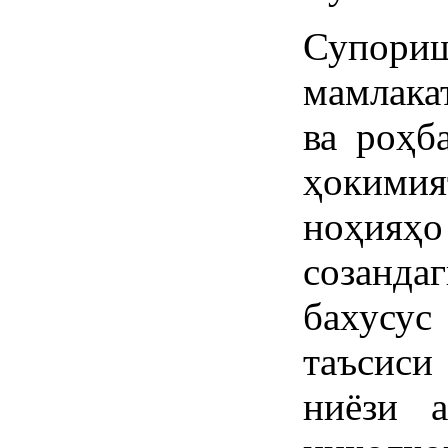
Супориш
мамлака
ва роҳб
ҳокими
ноҳияҳо
созанда
бахусус
таъсиси
ниёзи 