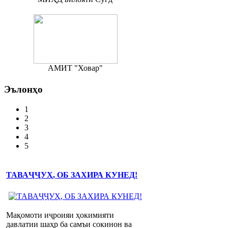
АМИТ "Ховар"
Эълонҳо
1
2
3
4
5
ТАВАҶҶУҲ, ОБ ЗАХИРА КУНЕД!
Мақомоти иҷроияи ҳокимияти
давлатии шаҳр ба самъи сокинон ва