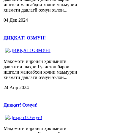
ишғоли мансабҳои холии маъмурии
хизмати давлатӣ озмун эълон...
04 Дек 2024
ДИҚҚАТ! ОЗМУН!
Мақомоти иҷроияи ҳокимияти
давлатии шаҳри Гулистон барои
ишғоли мансабҳои холии маъмурии
хизмати давлатӣ озмун эълон...
24 Апр 2024
Диққат! Озмун!
Мақомоти иҷроияи ҳокимияти