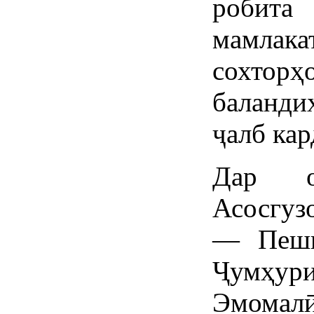
робит
мамлака
сохтор
баланди
ҷалб кар
Дар о
Асосгуз
— Пешв
Ҷумҳури
Эмома