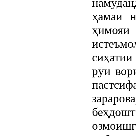
намуда
ҳамаи н
ҳим
истеъм
сиҳатии
рӯи вор
пастсиф
зараров
беҳд
озмоиш