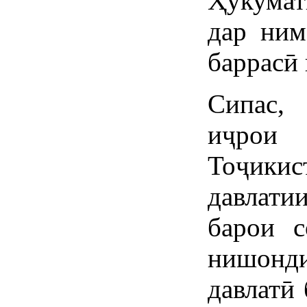
Ҳукумат
дар ним
баррасӣ 
Сипас,
иҷрои
Тоҷикис
давлати
барои с
нишон
давлатӣ