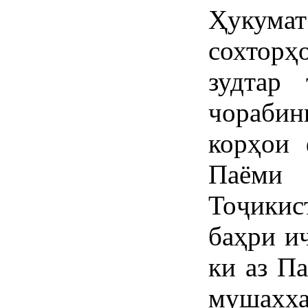
Ҳукума
сохторҳ
зудтар
чораби
корҳои 
Паёми 
Тоҷики
баҳри и
ки аз П
мушахха