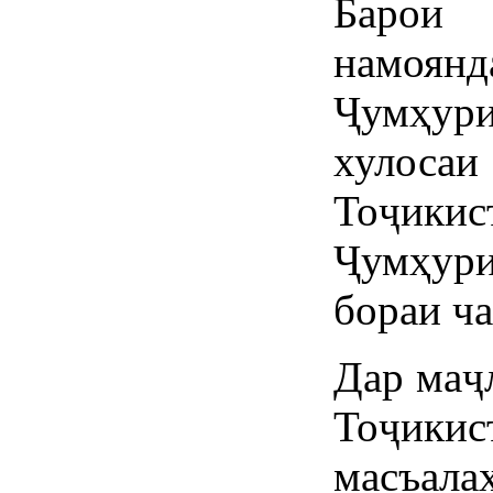
Барои 
намоян
Ҷумҳур
хулоса
Тоҷики
Ҷумҳур
бораи ча
Дар маҷ
Тоҷи
масъала