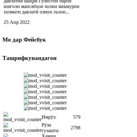
давлатии шаҳри Гулистон барои
ишғоли мансабҳои холии маъмурии
хизмати давлатӣ озмун эълон...
25 Апр 2022
Мо
дар Фейсбук
Ташрифкунандагон
Имрӯз:
579
Рӯзи
2798
гузашта:
Ҳамин