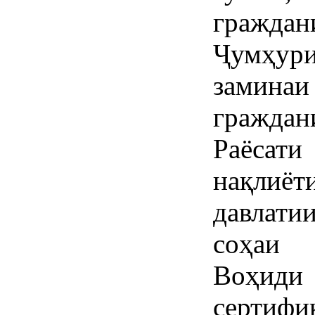
гражда
Ҷумҳу
замина
гражда
Раёсати
нақлиё
давлати
соҳаи 
Воҳид
сертиф