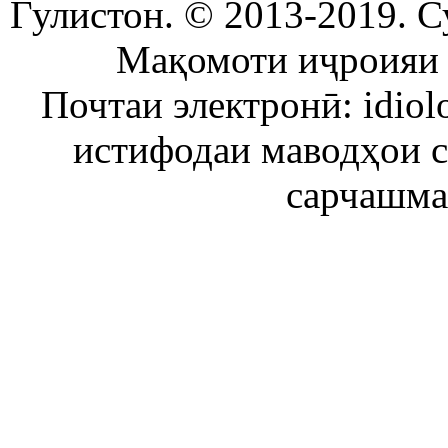
Гулистон. © 2013-2019. С
Мақомоти иҷроияи 
Почтаи электронӣ: idiol
истифодаи маводҳои 
сарчашма