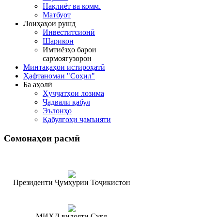
Нақлиёт ва комм.
Матбуот
Лоиҳаҳои рушд
Инвеститсионӣ
Шарикон
Имтиёзҳо барои
сармоягузорон
Минтақаҳои истироҳатӣ
Ҳафтаномаи "Соҳил"
Ба аҳолӣ
Ҳуҷҷатҳои лозима
Ҷадвали қабул
Эълонҳо
Қабулгоҳи ҷамъиятӣ
Сомонаҳои
расмӣ
Президенти Ҷумҳурии Тоҷикистон
МИҲД вилояти Суғд