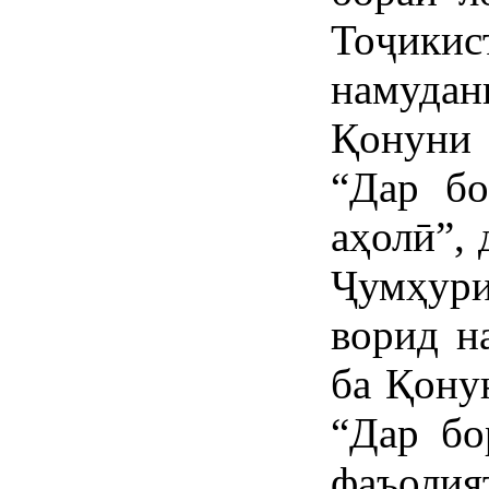
Тоҷики
намуда
Қонуни
“Дар бо
аҳолӣ”,
Ҷумҳур
ворид н
ба Қону
“Дар бо
фаъолия