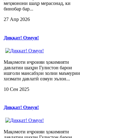
меҳмонони шаҳр мерасонад, ки
бинобар бар...
27 Апр 2026
Диққат! Озмун!
Мақомоти иҷроияи ҳокимияти
давлатии шаҳри Гулистон барои
ишғоли мансабҳои холии маъмурии
хизмати давлатӣ озмун эълон...
10 Сен 2025
Диққат! Озмун!
Мақомоти иҷроияи ҳокимияти
давлатии шаҳри Гулистон барои