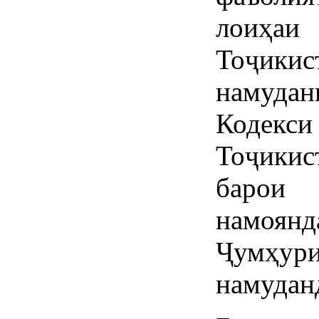
лоиҳа
Тоҷики
намуда
Кодекс
Тоҷикис
барои 
намоян
Ҷумҳури
намудан