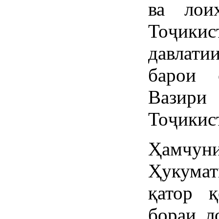
ва лои
Тоҷикис
давлати
барои 
Вазир
Тоҷикис
Ҳамчуни
Ҳукумат
қатор қ
бораи л