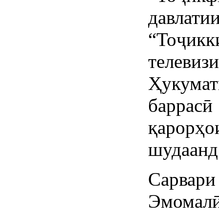
давла
“Тоҷи
телеви
Ҳукумат
баррас
қарорҳо
шудаанд
Сарва
Эмома