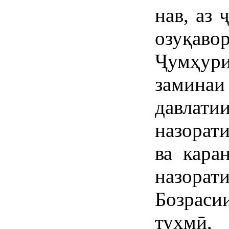
нав, аз 
озуқав
Ҷумҳу
замина
давлат
назорат
ва кара
назорат
Бозрас
тухмӣ,