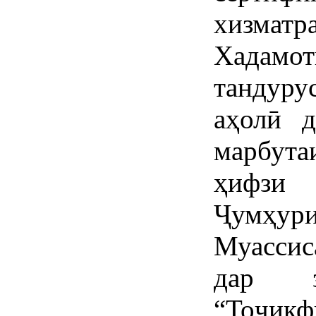
хизматр
Хадамо
тандуру
аҳолӣ д
марбута
ҳифзи
Ҷумҳу
Муассис
дар з
“Тоҷикф