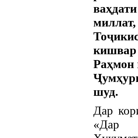
ваҳдат
миллат,
Тоҷикис
кишвар
Раҳмон
Ҷумҳури
шуд.
Дар кор
«Дар 