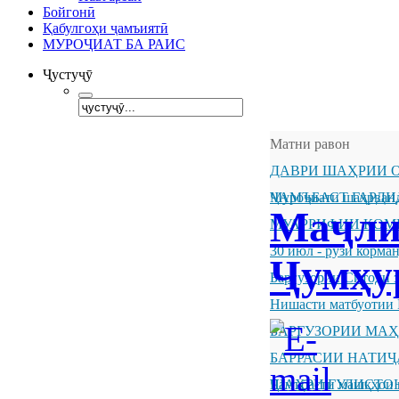
Бойгонӣ
Қабулгоҳи ҷамъиятӣ
МУРОҶИАТ БА РАИС
Ҷустуҷӯ
Матни равон
ДАВРИ ШАҲРИИ О
ҶАМЪБАСТ ГАРДИ
Муроҷиати шаҳрванд
Маҷли
МУАРРИФИИ КОМ
30 июл - рӯзи корм
Ҷумҳу
Баргузории Ситоди 
Нишасти матбуотии 
БАРГУЗОРИИ МА
БАРРАСИИ НАТИ
ШАҲРИ ГУЛИСТО
Ҷамъбасти машқҳои 