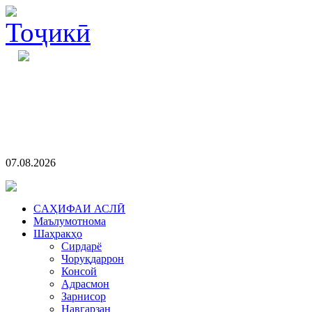
07.08.2026
CАҲИФАИ АСЛӢ
Маълумотнома
Шаҳракҳо
Сирдарё
Чоруқдаррон
Консой
Адрасмон
Зарнисор
Навгарзан