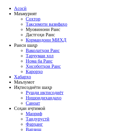
Асосӣ
Маъмурият
Сохтор
Тақсимоти вазифаҳо
Муовинони Раис
Дастгоҳи Раис
Кормандони МИҲД
Раиси шаҳр
Ваколатҳои Раис
Тарҷумаи ҳол
Нома ба Раис
Ҳисоботҳои Раис
Қарорҳо
Хабарҳо
Маълумот
Иқтисодиёти шаҳр
Рушди иқтисодиёт
Нишондиҳандаҳо
Саноат
Соҳаи иҷтимоӣ
Маориф
Тандурустӣ
Фарҳанг
Варзиш