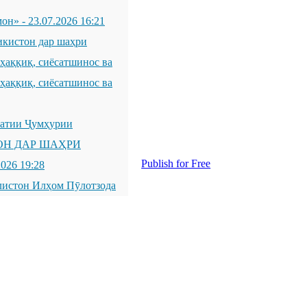
мон»
-
23.07.2026 16:21
икистон дар шаҳри
қиқ, сиёсатшинос ва
қиқ, сиёсатшинос ва
латии Ҷумҳурии
ОН ДАР ШАҲРИ
Publish for Free
2026 19:28
листон Илҳом Пӯлотзода