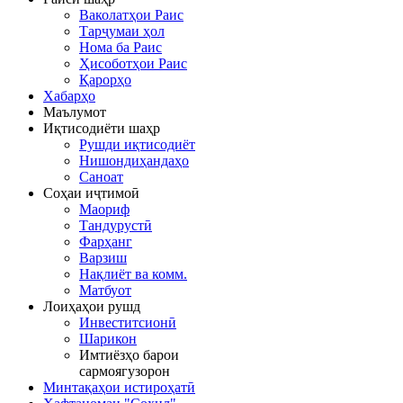
Ваколатҳои Раис
Тарҷумаи ҳол
Нома ба Раис
Ҳисоботҳои Раис
Қарорҳо
Хабарҳо
Маълумот
Иқтисодиёти шаҳр
Рушди иқтисодиёт
Нишондиҳандаҳо
Саноат
Соҳаи иҷтимоӣ
Маориф
Тандурустӣ
Фарҳанг
Варзиш
Нақлиёт ва комм.
Матбуот
Лоиҳаҳои рушд
Инвеститсионӣ
Шарикон
Имтиёзҳо барои
сармоягузорон
Минтақаҳои истироҳатӣ