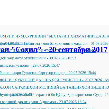
ЗМУНИ ҶУМҲУРИЯВИИ "БЕҲТАРИН ХИЗМАТЧИИ ДАВЛА
Д
он - омили таҳкими эътимод ба ҳокимияти маҳаллӣ
-
04.08.2026 12:06
-
01.08.2026
и "Соҳил" - 20 сентябри 2017
ИССАРИ НАВИ ШАҲРИ ГУЛИСТОН
-
02.08.2026 09:59
андон хадамоти оташнишонӣ
-
30.07.2026 18:53
зимистонгузаронӣ
-
29.07.2026 15:47
Раиси шаҳри Гулистон баргузор гардид
-
29.07.2026 15:44
ҲФИЛИ “ҲУМОЮН” ДАР ШАҲРИ ГУЛИСТОН
-
29.07.2026 15:
ҶАҲОИ САНҶИШҲОИ МОЛИЯВӢ ВА ТАДБИРҲОИ ЗИДДИ К
Н
муштараки амалиётӣ-стратегӣ бо Қӯшунҳои гарнизони Суғд
-
29.07.2026 15:40
-
25
 варзишӣ дар шаҳраки Адрасмон
-
23.07.2026 16:24