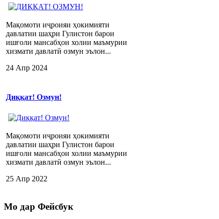
Мақомоти иҷроияи ҳокимияти
давлатии шаҳри Гулистон барои
ишғоли мансабҳои холии маъмурии
хизмати давлатӣ озмун эълон...
24 Апр 2024
Диққат! Озмун!
Мақомоти иҷроияи ҳокимияти
давлатии шаҳри Гулистон барои
ишғоли мансабҳои холии маъмурии
хизмати давлатӣ озмун эълон...
25 Апр 2022
Мо
дар Фейсбук