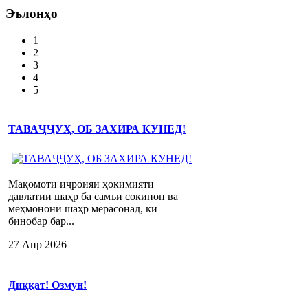
Эълонҳо
1
2
3
4
5
ТАВАҶҶУҲ, ОБ ЗАХИРА КУНЕД!
Мақомоти иҷроияи ҳокимияти
давлатии шаҳр ба самъи сокинон ва
меҳмонони шаҳр мерасонад, ки
бинобар бар...
27 Апр 2026
Диққат! Озмун!