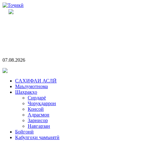
07.08.2026
CАҲИФАИ АСЛӢ
Маълумотнома
Шаҳракҳо
Сирдарё
Чоруқдаррон
Консой
Адрасмон
Зарнисор
Навгарзан
Бойгонӣ
Қабулгоҳи ҷамъиятӣ