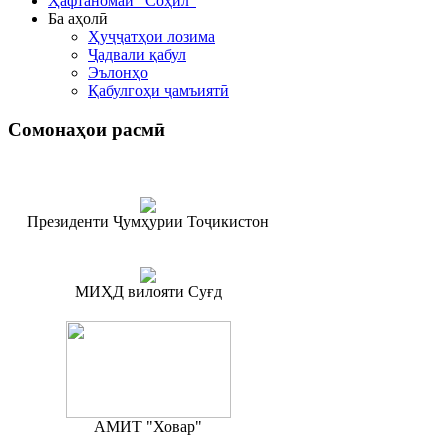
Ҳафтаномаи "Соҳил"
Ба аҳолӣ
Ҳуҷҷатҳои лозима
Ҷадвали қабул
Эълонҳо
Қабулгоҳи ҷамъиятӣ
Сомонаҳои
расмӣ
Президенти Ҷумҳурии Тоҷикистон
МИҲД вилояти Суғд
АМИТ "Ховар"