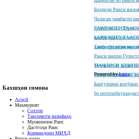
Шиносоӣ бо рафти к
Боздиди Раиси вило
Ҷаласаи ҷамбасти ш
Гулистон ва Шӯрои к
БАРДОШТУ ТААССУР
адиби пуркори милл
БАРДОШТУ ТААССУР
адиби пуркори милл
Ташрифи рӯзноманиг
Раиси шаҳри Гулисто
Тоҷикистон дидан н
МАҶЛИСИ КУМИТ
Powered by
Issuu
ГУЛИСТОН БАРГУ
Вазъи иҷтимоӣ ва иқ
Баргузории вохӯрии
Бахшҳои
сомона
бо интихобкунандаг
Асосӣ
Маъмурият
Сохтор
Тақсимоти вазифаҳо
Муовинони Раис
Дастгоҳи Раис
Кормандони МИҲД
Раиси шаҳр