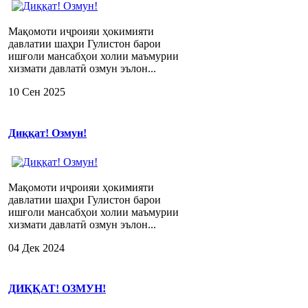
Мақомоти иҷроияи ҳокимияти
давлатии шаҳри Гулистон барои
ишғоли мансабҳои холии маъмурии
хизмати давлатӣ озмун эълон...
10 Сен 2025
Диққат! Озмун!
Мақомоти иҷроияи ҳокимияти
давлатии шаҳри Гулистон барои
ишғоли мансабҳои холии маъмурии
хизмати давлатӣ озмун эълон...
04 Дек 2024
ДИҚҚАТ! ОЗМУН!