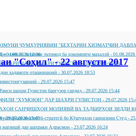
ЗМУНИ ҶУМҲУРИЯВИИ "БЕҲТАРИН ХИЗМАТЧИИ ДАВЛА
Д
он - омили таҳкими эътимод ба ҳокимияти маҳаллӣ
-
04.08.2026 12:06
-
01.08.2026
и "Соҳил" - 22 августи 2017
ИССАРИ НАВИ ШАҲРИ ГУЛИСТОН
-
02.08.2026 09:59
андон хадамоти оташнишонӣ
-
30.07.2026 18:53
зимистонгузаронӣ
-
29.07.2026 15:47
Раиси шаҳри Гулистон баргузор гардид
-
29.07.2026 15:44
ҲФИЛИ “ҲУМОЮН” ДАР ШАҲРИ ГУЛИСТОН
-
29.07.2026 15:
ҶАҲОИ САНҶИШҲОИ МОЛИЯВӢ ВА ТАДБИРҲОИ ЗИДДИ К
Н
муштараки амалиётӣ-стратегӣ бо Қӯшунҳои гарнизони Суғд
-
29.07.2026 15:40
-
25
 варзишӣ дар шаҳраки Адрасмон
-
23.07.2026 16:24