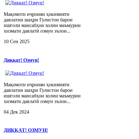
Мақомоти иҷроияи ҳокимияти
давлатии шаҳри Гулистон барои
ишғоли мансабҳои холии маъмурии
хизмати давлатӣ озмун эълон...
10 Сен 2025
Диққат! Озмун!
Мақомоти иҷроияи ҳокимияти
давлатии шаҳри Гулистон барои
ишғоли мансабҳои холии маъмурии
хизмати давлатӣ озмун эълон...
04 Дек 2024
ДИҚҚАТ! ОЗМУН!