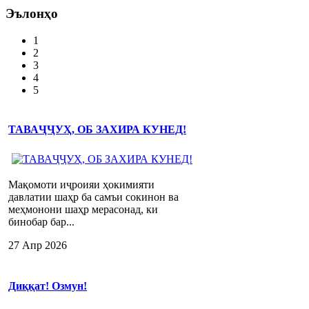
Эълонҳо
1
2
3
4
5
ТАВАҶҶУҲ, ОБ ЗАХИРА КУНЕД!
Мақомоти иҷроияи ҳокимияти
давлатии шаҳр ба самъи сокинон ва
меҳмонони шаҳр мерасонад, ки
бинобар бар...
27 Апр 2026
Диққат! Озмун!