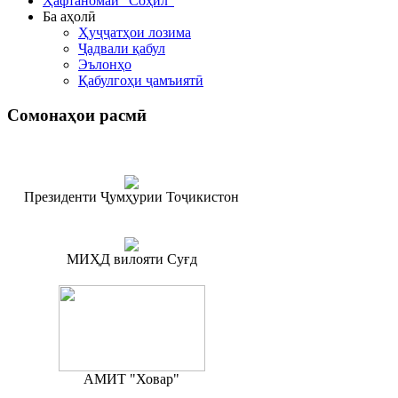
Ҳафтаномаи "Соҳил"
Ба аҳолӣ
Ҳуҷҷатҳои лозима
Ҷадвали қабул
Эълонҳо
Қабулгоҳи ҷамъиятӣ
Сомонаҳои
расмӣ
Президенти Ҷумҳурии Тоҷикистон
МИҲД вилояти Суғд
АМИТ "Ховар"