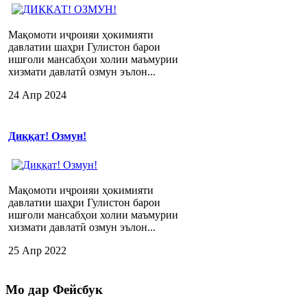
Мақомоти иҷроияи ҳокимияти
давлатии шаҳри Гулистон барои
ишғоли мансабҳои холии маъмурии
хизмати давлатӣ озмун эълон...
24 Апр 2024
Диққат! Озмун!
Мақомоти иҷроияи ҳокимияти
давлатии шаҳри Гулистон барои
ишғоли мансабҳои холии маъмурии
хизмати давлатӣ озмун эълон...
25 Апр 2022
Мо
дар Фейсбук