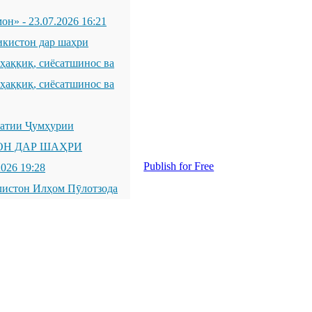
мон»
-
23.07.2026 16:21
икистон дар шаҳри
қиқ, сиёсатшинос ва
қиқ, сиёсатшинос ва
латии Ҷумҳурии
ОН ДАР ШАҲРИ
Publish for Free
2026 19:28
листон Илҳом Пӯлотзода