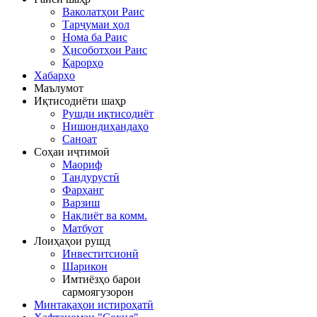
Ваколатҳои Раис
Тарҷумаи ҳол
Нома ба Раис
Ҳисоботҳои Раис
Қарорҳо
Хабарҳо
Маълумот
Иқтисодиёти шаҳр
Рушди иқтисодиёт
Нишондиҳандаҳо
Саноат
Соҳаи иҷтимоӣ
Маориф
Тандурустӣ
Фарҳанг
Варзиш
Нақлиёт ва комм.
Матбуот
Лоиҳаҳои рушд
Инвеститсионӣ
Шарикон
Имтиёзҳо барои
сармоягузорон
Минтақаҳои истироҳатӣ