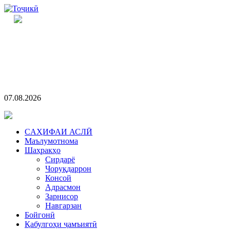
07.08.2026
CАҲИФАИ АСЛӢ
Маълумотнома
Шаҳракҳо
Сирдарё
Чоруқдаррон
Консой
Адрасмон
Зарнисор
Навгарзан
Бойгонӣ
Қабулгоҳи ҷамъиятӣ