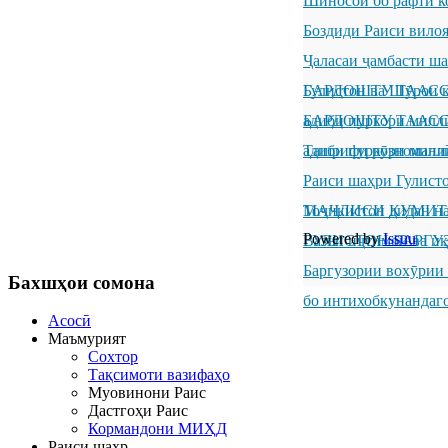
Шиносоӣ бо рафти к
Боздиди Раиси вило
Ҷаласаи ҷамбасти ш
Гулистон ва Шӯрои к
БАРДОШТУ ТААССУР
адиби пуркори милл
БАРДОШТУ ТААССУР
адиби пуркори милл
Ташрифи рӯзноманиг
Раиси шаҳри Гулисто
Тоҷикистон дидан н
МАҶЛИСИ КУМИТ
Powered by
Issuu
ГУЛИСТОН БАРГУ
Вазъи иҷтимоӣ ва иқ
Баргузории вохӯрии
Бахшҳои
сомона
бо интихобкунандаг
Асосӣ
Маъмурият
Сохтор
Тақсимоти вазифаҳо
Муовинони Раис
Дастгоҳи Раис
Кормандони МИҲД
Раиси шаҳр