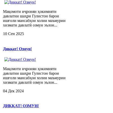
Мақомоти иҷроияи ҳокимияти
давлатии шаҳри Гулистон барои
ишғоли мансабҳои холии маъмурии
хизмати давлатӣ озмун эълон...
10 Сен 2025
Диққат! Озмун!
Мақомоти иҷроияи ҳокимияти
давлатии шаҳри Гулистон барои
ишғоли мансабҳои холии маъмурии
хизмати давлатӣ озмун эълон...
04 Дек 2024
ДИҚҚАТ! ОЗМУН!