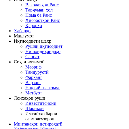
Ваколатҳои Раис
Тарҷумаи ҳол
Нома ба Раис
Ҳисоботҳои Раис
Қарорҳо
Хабарҳо
Маълумот
Иқтисодиёти шаҳр
Рушди иқтисодиёт
Нишондиҳандаҳо
Саноат
Соҳаи иҷтимоӣ
Маориф
Тандурустӣ
Фарҳанг
Варзиш
Нақлиёт ва комм.
Матбуот
Лоиҳаҳои рушд
Инвеститсионӣ
Шарикон
Имтиёзҳо барои
сармоягузорон
Минтақаҳои истироҳатӣ