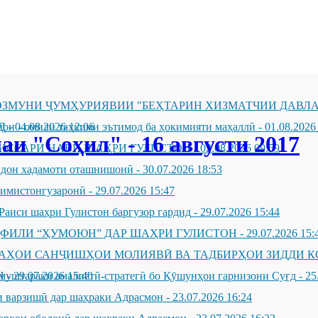
ЗМУНИ ҶУМҲУРИЯВИИ "БЕҲТАРИН ХИЗМАТЧИИ ДАВЛА
Д
он - омили таҳкими эътимод ба ҳокимияти маҳаллӣ
-
04.08.2026 12:06
-
01.08.2026
и "Соҳил" - 16 августи 2017
ИССАРИ НАВИ ШАҲРИ ГУЛИСТОН
-
02.08.2026 09:59
андон хадамоти оташнишонӣ
-
30.07.2026 18:53
зимистонгузаронӣ
-
29.07.2026 15:47
Раиси шаҳри Гулистон баргузор гардид
-
29.07.2026 15:44
ҲФИЛИ “ҲУМОЮН” ДАР ШАҲРИ ГУЛИСТОН
-
29.07.2026 15:
ҶАҲОИ САНҶИШҲОИ МОЛИЯВӢ ВА ТАДБИРҲОИ ЗИДДИ К
Н
муштараки амалиётӣ-стратегӣ бо Қӯшунҳои гарнизони Суғд
-
29.07.2026 15:40
-
25
 варзишӣ дар шаҳраки Адрасмон
-
23.07.2026 16:24