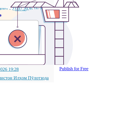
мон»
-
23.07.2026 16:21
икистон дар шаҳри
қиқ, сиёсатшинос ва
қиқ, сиёсатшинос ва
латии Ҷумҳурии
ОН ДАР ШАҲРИ
Publish for Free
2026 19:28
листон Илҳом Пӯлотзода