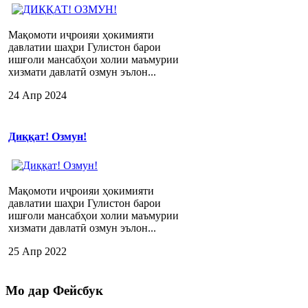
Мақомоти иҷроияи ҳокимияти
давлатии шаҳри Гулистон барои
ишғоли мансабҳои холии маъмурии
хизмати давлатӣ озмун эълон...
24 Апр 2024
Диққат! Озмун!
Мақомоти иҷроияи ҳокимияти
давлатии шаҳри Гулистон барои
ишғоли мансабҳои холии маъмурии
хизмати давлатӣ озмун эълон...
25 Апр 2022
Мо
дар Фейсбук