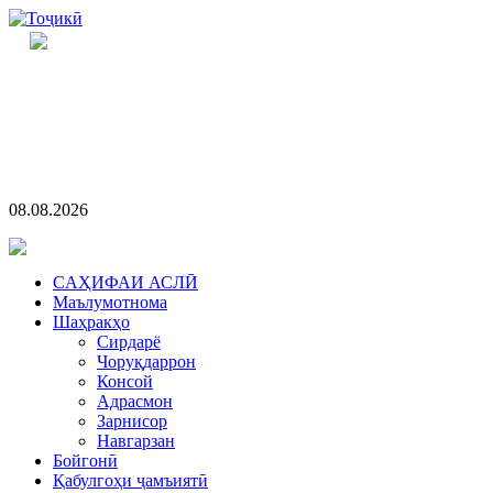
08.08.2026
CАҲИФАИ АСЛӢ
Маълумотнома
Шаҳракҳо
Сирдарё
Чоруқдаррон
Консой
Адрасмон
Зарнисор
Навгарзан
Бойгонӣ
Қабулгоҳи ҷамъиятӣ