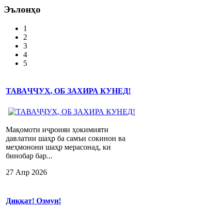
Эълонҳо
1
2
3
4
5
ТАВАҶҶУҲ, ОБ ЗАХИРА КУНЕД!
Мақомоти иҷроияи ҳокимияти
давлатии шаҳр ба самъи сокинон ва
меҳмонони шаҳр мерасонад, ки
бинобар бар...
27 Апр 2026
Диққат! Озмун!