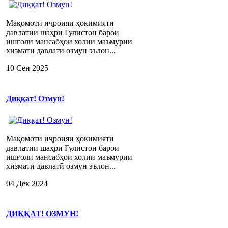
Мақомоти иҷроияи ҳокимияти
давлатии шаҳри Гулистон барои
ишғоли мансабҳои холии маъмурии
хизмати давлатӣ озмун эълон...
10 Сен 2025
Диққат! Озмун!
Мақомоти иҷроияи ҳокимияти
давлатии шаҳри Гулистон барои
ишғоли мансабҳои холии маъмурии
хизмати давлатӣ озмун эълон...
04 Дек 2024
ДИҚҚАТ! ОЗМУН!