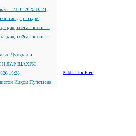
мон»
-
23.07.2026 16:21
икистон дар шаҳри
қиқ, сиёсатшинос ва
қиқ, сиёсатшинос ва
латии Ҷумҳурии
ОН ДАР ШАҲРИ
Publish for Free
2026 19:28
листон Илҳом Пӯлотзода