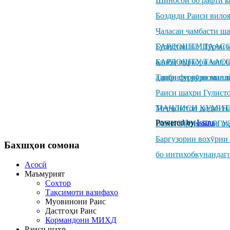
Шиносоӣ бо рафти к
Боздиди Раиси вило
Ҷаласаи ҷамбасти ш
Гулистон ва Шӯрои к
БАРДОШТУ ТААССУР
адиби пуркори милл
БАРДОШТУ ТААССУР
адиби пуркори милл
Ташрифи рӯзноманиг
Раиси шаҳри Гулисто
Тоҷикистон дидан н
МАҶЛИСИ КУМИТ
Powered by
Issuu
ГУЛИСТОН БАРГУ
Вазъи иҷтимоӣ ва иқ
Баргузории вохӯрии
Бахшҳои
сомона
бо интихобкунандаг
Асосӣ
Маъмурият
Сохтор
Тақсимоти вазифаҳо
Муовинони Раис
Дастгоҳи Раис
Кормандони МИҲД
Раиси шаҳр