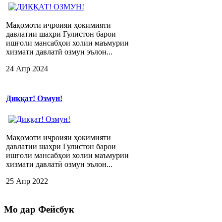
Мақомоти иҷроияи ҳокимияти
давлатии шаҳри Гулистон барои
ишғоли мансабҳои холии маъмурии
хизмати давлатӣ озмун эълон...
24 Апр 2024
Диққат! Озмун!
Мақомоти иҷроияи ҳокимияти
давлатии шаҳри Гулистон барои
ишғоли мансабҳои холии маъмурии
хизмати давлатӣ озмун эълон...
25 Апр 2022
Мо
дар Фейсбук