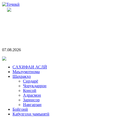
07.08.2026
CАҲИФАИ АСЛӢ
Маълумотнома
Шаҳракҳо
Сирдарё
Чоруқдаррон
Консой
Адрасмон
Зарнисор
Навгарзан
Бойгонӣ
Қабулгоҳи ҷамъиятӣ