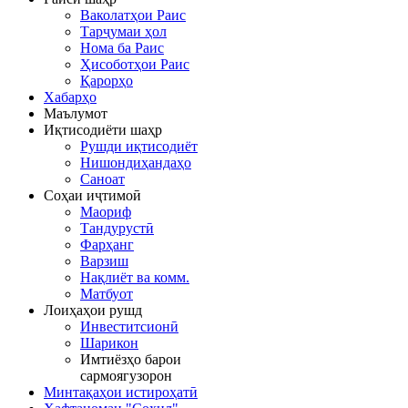
Ваколатҳои Раис
Тарҷумаи ҳол
Нома ба Раис
Ҳисоботҳои Раис
Қарорҳо
Хабарҳо
Маълумот
Иқтисодиёти шаҳр
Рушди иқтисодиёт
Нишондиҳандаҳо
Саноат
Соҳаи иҷтимоӣ
Маориф
Тандурустӣ
Фарҳанг
Варзиш
Нақлиёт ва комм.
Матбуот
Лоиҳаҳои рушд
Инвеститсионӣ
Шарикон
Имтиёзҳо барои
сармоягузорон
Минтақаҳои истироҳатӣ