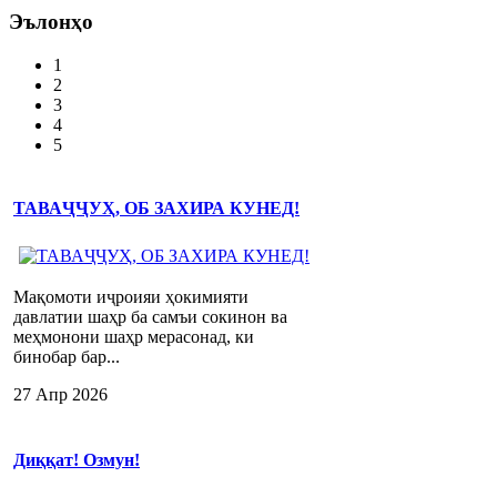
Эълонҳо
1
2
3
4
5
ТАВАҶҶУҲ, ОБ ЗАХИРА КУНЕД!
Мақомоти иҷроияи ҳокимияти
давлатии шаҳр ба самъи сокинон ва
меҳмонони шаҳр мерасонад, ки
бинобар бар...
27 Апр 2026
Диққат! Озмун!