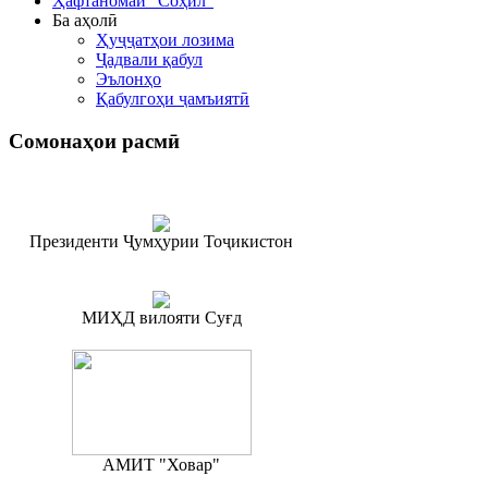
Ҳафтаномаи "Соҳил"
Ба аҳолӣ
Ҳуҷҷатҳои лозима
Ҷадвали қабул
Эълонҳо
Қабулгоҳи ҷамъиятӣ
Сомонаҳои
расмӣ
Президенти Ҷумҳурии Тоҷикистон
МИҲД вилояти Суғд
АМИТ "Ховар"