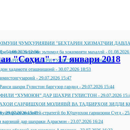
ЗМУНИ ҶУМҲУРИЯВИИ "БЕҲТАРИН ХИЗМАТЧИИ ДАВЛА
Д
он - омили таҳкими эътимод ба ҳокимияти маҳаллӣ
-
04.08.2026 12:06
-
01.08.2026
и "Соҳил" - 17 январи 2018
ИССАРИ НАВИ ШАҲРИ ГУЛИСТОН
-
02.08.2026 09:59
андон хадамоти оташнишонӣ
-
30.07.2026 18:53
зимистонгузаронӣ
-
29.07.2026 15:47
Раиси шаҳри Гулистон баргузор гардид
-
29.07.2026 15:44
ҲФИЛИ “ҲУМОЮН” ДАР ШАҲРИ ГУЛИСТОН
-
29.07.2026 15:
ҶАҲОИ САНҶИШҲОИ МОЛИЯВӢ ВА ТАДБИРҲОИ ЗИДДИ К
Н
муштараки амалиётӣ-стратегӣ бо Қӯшунҳои гарнизони Суғд
-
29.07.2026 15:40
-
25
 варзишӣ дар шаҳраки Адрасмон
-
23.07.2026 16:24