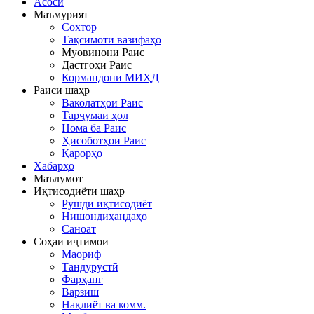
Асосӣ
Маъмурият
Сохтор
Тақсимоти вазифаҳо
Муовинони Раис
Дастгоҳи Раис
Кормандони МИҲД
Раиси шаҳр
Ваколатҳои Раис
Тарҷумаи ҳол
Нома ба Раис
Ҳисоботҳои Раис
Қарорҳо
Хабарҳо
Маълумот
Иқтисодиёти шаҳр
Рушди иқтисодиёт
Нишондиҳандаҳо
Саноат
Соҳаи иҷтимоӣ
Маориф
Тандурустӣ
Фарҳанг
Варзиш
Нақлиёт ва комм.