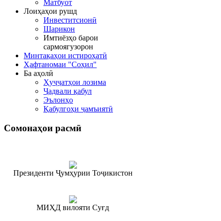
Матбуот
Лоиҳаҳои рушд
Инвеститсионӣ
Шарикон
Имтиёзҳо барои
сармоягузорон
Минтақаҳои истироҳатӣ
Ҳафтаномаи "Соҳил"
Ба аҳолӣ
Ҳуҷҷатҳои лозима
Ҷадвали қабул
Эълонҳо
Қабулгоҳи ҷамъиятӣ
Сомонаҳои
расмӣ
Президенти Ҷумҳурии Тоҷикистон
МИҲД вилояти Суғд