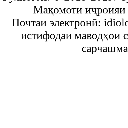
Мақомоти иҷроияи 
Почтаи электронӣ: idiol
истифодаи маводҳои 
сарчашма