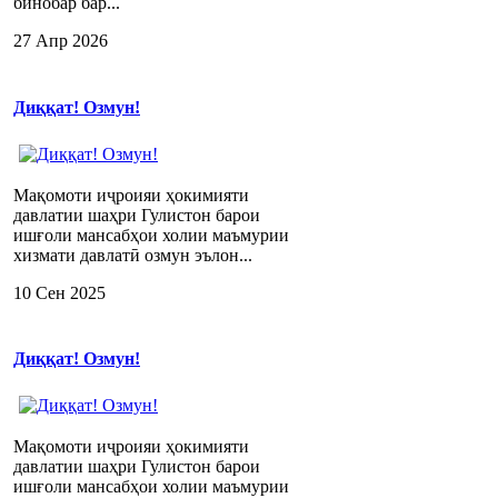
бинобар бар...
27 Апр 2026
Диққат! Озмун!
Мақомоти иҷроияи ҳокимияти
давлатии шаҳри Гулистон барои
ишғоли мансабҳои холии маъмурии
хизмати давлатӣ озмун эълон...
10 Сен 2025
Диққат! Озмун!
Мақомоти иҷроияи ҳокимияти
давлатии шаҳри Гулистон барои
ишғоли мансабҳои холии маъмурии