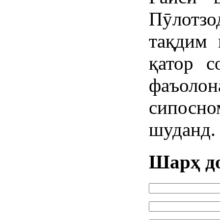
Пӯлотз
тақдим 
қатор с
фаъолон
сипосно
шуданд.
Шарҳ д