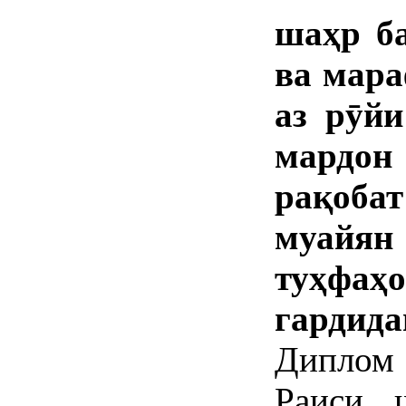
шаҳр б
ва мара
аз рӯйи
мардон
рақоб
муайян 
туҳфаҳ
гардида
Диплом 
Раиси 