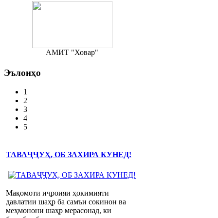
АМИТ "Ховар"
Эълонҳо
1
2
3
4
5
ТАВАҶҶУҲ, ОБ ЗАХИРА КУНЕД!
Мақомоти иҷроияи ҳокимияти
давлатии шаҳр ба самъи сокинон ва
меҳмонони шаҳр мерасонад, ки