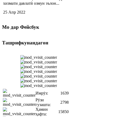
хизмати давлатӣ озмун эълон...
25 Апр 2022
Мо
дар Фейсбук
Ташрифкунандагон
Имрӯз:
1639
Рӯзи
2798
гузашта:
Ҳамин
15850
ҳафта: