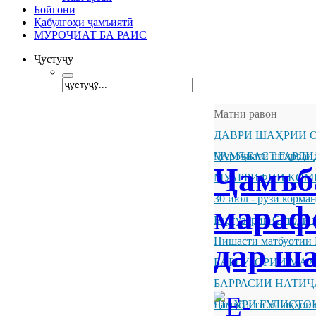
Бойгонӣ
Қабулгоҳи ҷамъиятӣ
МУРОҶИАТ БА РАИС
Ҷустуҷӯ
Матни равон
ДАВРИ ШАҲРИИ О
ҶАМЪБАСТ ГАРДИ
Муроҷиати шаҳрванд
Ҷамъб
МУАРРИФИИ КОМ
30 июл - рӯзи корм
мараф
Баргузории Ситоди 
Нишасти матбуотии 
дар ш
БАРГУЗОРИИ МА
БАРРАСИИ НАТИ
ШАҲРИ ГУЛИСТО
Ҷамъбасти машқҳои 