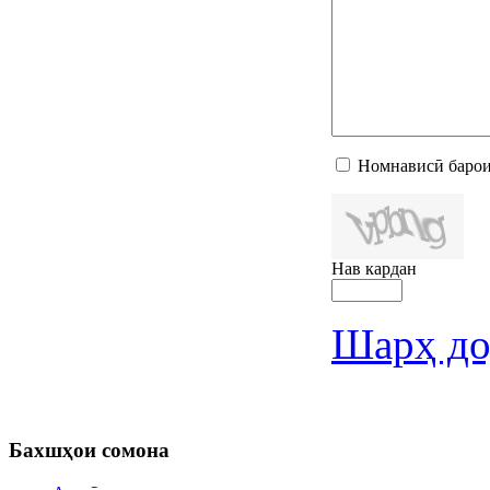
Номнависӣ барои
Нав кардан
Шарҳ до
Бахшҳои
сомона