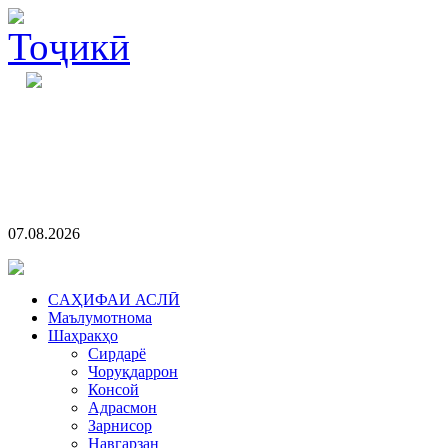
07.08.2026
CАҲИФАИ АСЛӢ
Маълумотнома
Шаҳракҳо
Сирдарё
Чоруқдаррон
Консой
Адрасмон
Зарнисор
Навгарзан