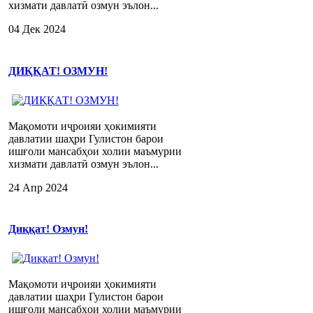
хизмати давлатӣ озмун эълон...
04 Дек 2024
ДИҚҚАТ! ОЗМУН!
Мақомоти иҷроияи ҳокимияти
давлатии шаҳри Гулистон барои
ишғоли мансабҳои холии маъмурии
хизмати давлатӣ озмун эълон...
24 Апр 2024
Диққат! Озмун!
Мақомоти иҷроияи ҳокимияти
давлатии шаҳри Гулистон барои
ишғоли мансабҳои холии маъмурии