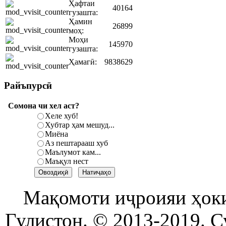
Ҳафтаи
40164
гузашта:
Ҳамин
26899
моҳ:
Моҳи
145970
гузашта:
Ҳамагӣ:
9838629
Райъпурсӣ
Сомона чи хел аст?
Хеле хуб!
Хубтар ҳам мешуд...
Миёна
Аз пештарааш хуб
Маълумот кам...
Маъқул нест
Мақомоти иҷроияи ҳок
Гулистон. © 2013-2019. С