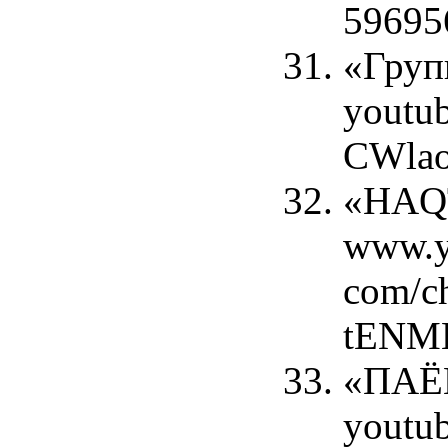
59695
«Групп
youtub
CWlao
«HAQTJ
www.y
com/c
tENM
«ПАЁМ
youtu