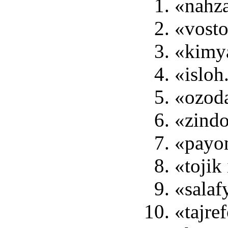
«nahza
«vost
«kimya
«isloh
«ozoda
«zind
«payo
«tojik
«salaf
«tajre