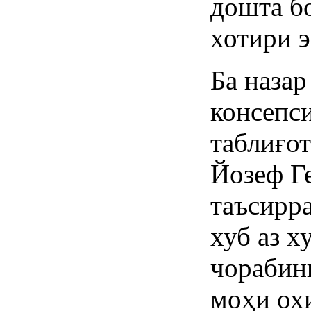
дошта б
хотири э
Ба назар
консепси
таблиғо
Йозеф Г
таъсирра
хуб аз х
чорабин
моҳи ох