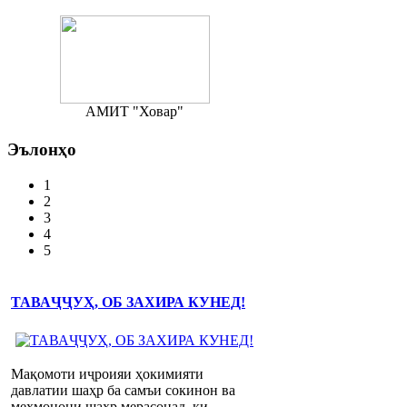
АМИТ "Ховар"
Эълонҳо
1
2
3
4
5
ТАВАҶҶУҲ, ОБ ЗАХИРА КУНЕД!
Мақомоти иҷроияи ҳокимияти
давлатии шаҳр ба самъи сокинон ва
меҳмонони шаҳр мерасонад, ки