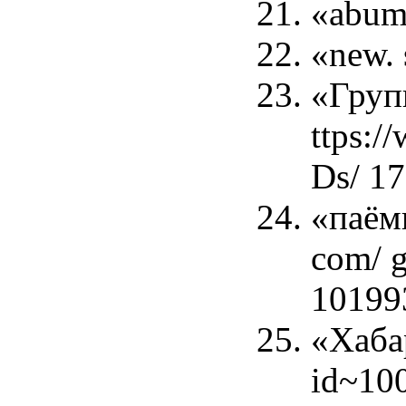
«abum
«new. 
«Груп
ttps:/
Ds/ 1
«паём
com/ g
10199
«Хаба
id~10