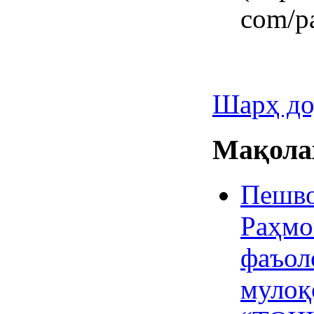
com/p
Шарҳ до
Мақолаҳ
Пешво
Раҳмо
фаъол
мулоқ