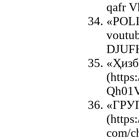
qafr 
«POLI
voutu
DJUF
«Ҳизб
(http
Qh01V
«ГРУ
(https
com/c