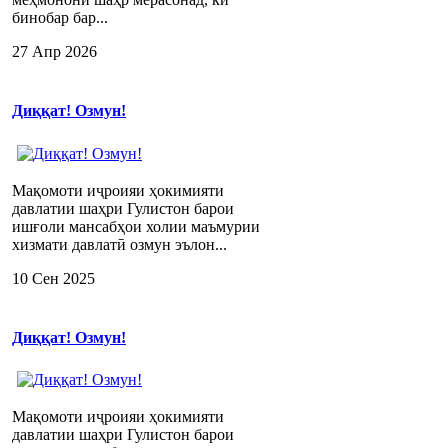
бинобар бар...
27 Апр 2026
Диққат! Озмун!
Мақомоти иҷроияи ҳокимияти
давлатии шаҳри Гулистон барои
ишғоли мансабҳои холии маъмурии
хизмати давлатӣ озмун эълон...
10 Сен 2025
Диққат! Озмун!
Мақомоти иҷроияи ҳокимияти
давлатии шаҳри Гулистон барои