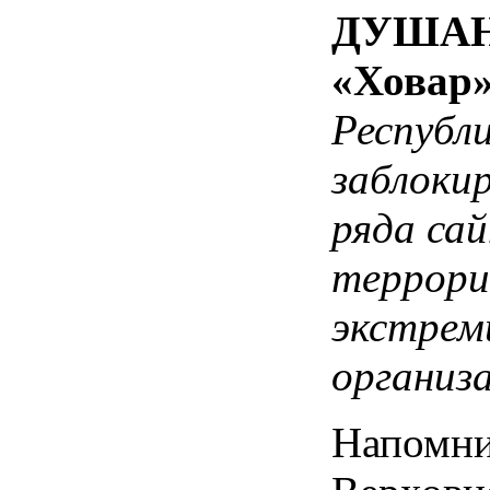
ДУШАНБ
«Ховар»
Республ
заблоки
ряда сай
террори
экстрем
организ
Напомни