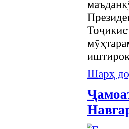
маъданк
Президе
Тоҷикис
мӯҳтара
иштирок
Шарҳ до
Ҷамоа
Навга