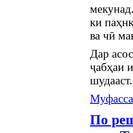
мекунад.
ки паҳн
ва чӣ ма
Дар асос
ҷабҳаи и
шудааст.
Муфасса
По ре