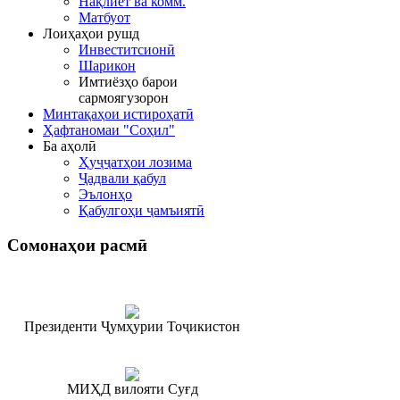
Нақлиёт ва комм.
Матбуот
Лоиҳаҳои рушд
Инвеститсионӣ
Шарикон
Имтиёзҳо барои
сармоягузорон
Минтақаҳои истироҳатӣ
Ҳафтаномаи "Соҳил"
Ба аҳолӣ
Ҳуҷҷатҳои лозима
Ҷадвали қабул
Эълонҳо
Қабулгоҳи ҷамъиятӣ
Сомонаҳои
расмӣ
Президенти Ҷумҳурии Тоҷикистон
МИҲД вилояти Суғд