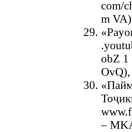
com/c
m VA)
«Payo
.youtu
obZ 
OvQ),
«Пай
Тоҷики
www.f
– MK