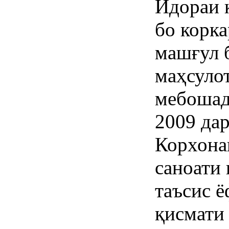
Идораи 
бо корк
машғул б
маҳсуло
мебошад.
2009 да
Корхона
саноати
таъсис ё
қисмати