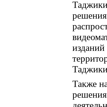
Таджики
решения
распрос
видеома
изданий
террито
Таджики
Также н
решения
деятельн