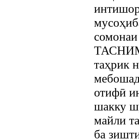
интишор
мусоҳиб
сомонаи
ТАСНИМ 
таҳрик 
мебошад
отифӣ ин
шакку ш
майли та
ба зишти