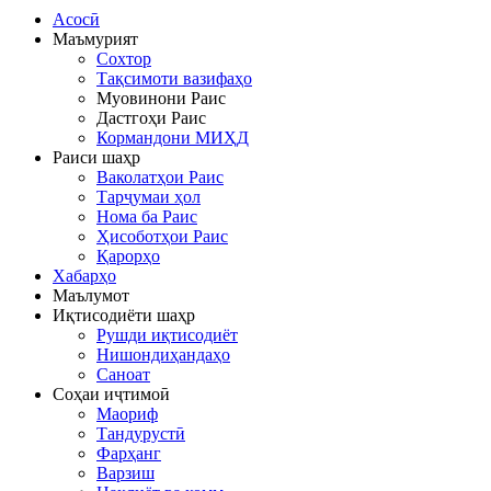
Асосӣ
Маъмурият
Сохтор
Тақсимоти вазифаҳо
Муовинони Раис
Дастгоҳи Раис
Кормандони МИҲД
Раиси шаҳр
Ваколатҳои Раис
Тарҷумаи ҳол
Нома ба Раис
Ҳисоботҳои Раис
Қарорҳо
Хабарҳо
Маълумот
Иқтисодиёти шаҳр
Рушди иқтисодиёт
Нишондиҳандаҳо
Саноат
Соҳаи иҷтимоӣ
Маориф
Тандурустӣ
Фарҳанг
Варзиш