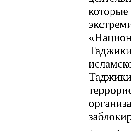
которые
экстрем
«Национ
Таджики
исламск
Таджики
террори
организ
заблоки