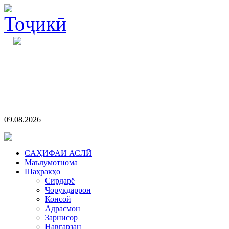
09.08.2026
CАҲИФАИ АСЛӢ
Маълумотнома
Шаҳракҳо
Сирдарё
Чоруқдаррон
Консой
Адрасмон
Зарнисор
Навгарзан