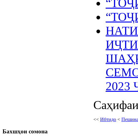
“ТОҶ
“ТОҶ
НАТ
ИҶТ
ШАҲР
СЕМО
2023
Саҳифаи 
<<
Ибтидо
<
Пешин
Бахшҳои
сомона