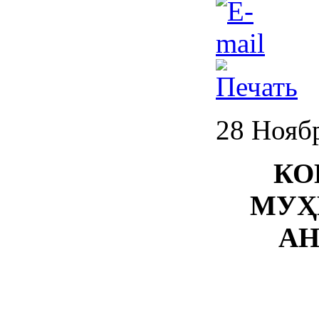
28 Нояб
КО
МУҲ
АН