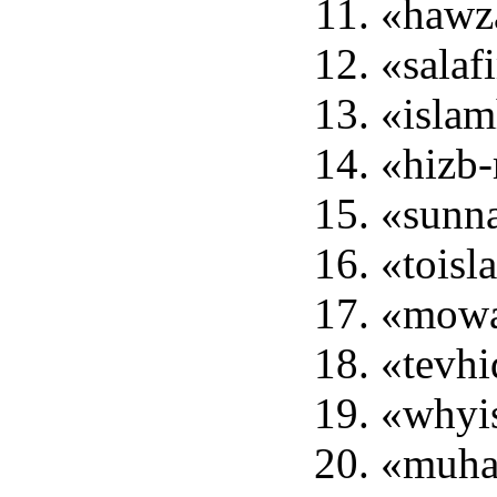
«hawza
«salaf
«islam
«hizb-
«sunna
«toisl
«mowa
«tevhi
«whyi
«muhaj