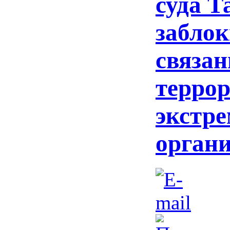
суда 
забло
связан
терро
экстр
орган