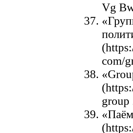
Vg Bw
«Груп
полит
(https
com/gr
«Grou
(https
group 
«Паём
(https