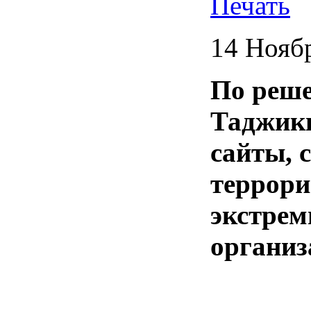
14 Нояб
По реше
Таджик
сайты, 
террори
экстрем
органи