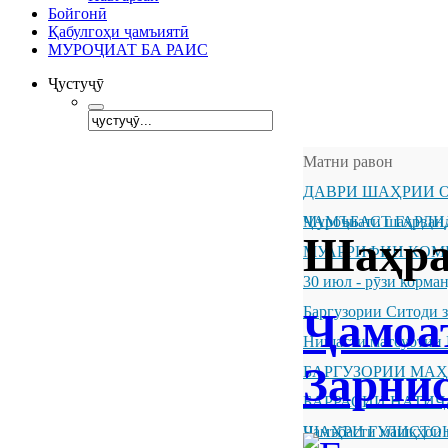
Бойгонӣ
Қабулгоҳи ҷамъиятӣ
МУРОҶИАТ БА РАИС
Ҷустуҷӯ
Матни равон
ДАВРИ ШАҲРИИ О
ҶАМЪБАСТ ГАРДИ
Муроҷиати шаҳрванд
Шаҳра
МУАРРИФИИ КОМ
30 июл - рӯзи корм
Баргузории Ситоди 
Ҷамоа
Нишасти матбуотии 
Зарни
БАРГУЗОРИИ МА
БАРРАСИИ НАТИ
ШАҲРИ ГУЛИСТО
Ҷамъбасти машқҳои 