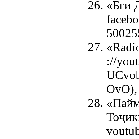
«Бги Д
faceb
50025
«Radi
://you
UCvo
OvO),
«Пай
Тоҷик
voutub