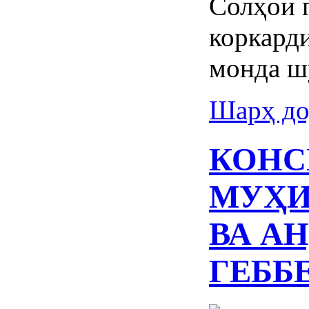
Солҳои 
коркард
монда ш
Шарҳ до
КОНС
МУҲИ
ВА А
ГЕББ