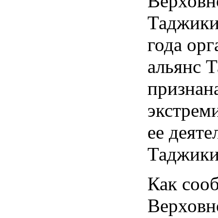
Верховн
Таджикис
года ор
альянс 
признан
экстрем
ее деяте
Таджики
Как соо
Верховн