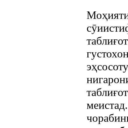
Моҳияти
сӯиисти
таблиғо
густохон
эҳсосот
нигарон
таблиғот
меистад.
чорабин