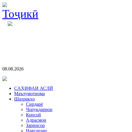
08.08.2026
CАҲИФАИ АСЛӢ
Маълумотнома
Шаҳракҳо
Сирдарё
Чоруқдаррон
Консой
Адрасмон
Зарнисор
Навгарзан