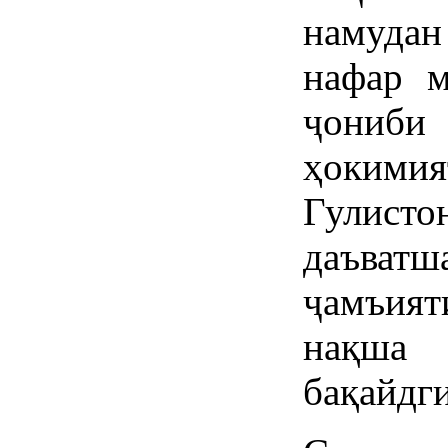
намудан 
нафар м
ҷониб
ҳокими
Гулисто
даъват
ҷамъият
нақша
бақайдг