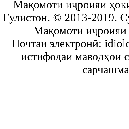
Мақомоти иҷроияи ҳок
Гулистон. © 2013-2019. С
Мақомоти иҷроияи 
Почтаи электронӣ: idiol
истифодаи маводҳои 
сарчашма