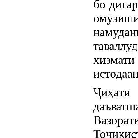
бо дига
омӯзиши
намуда
тавалл
хизмати
истодаан
Ҷиҳати 
даъватш
Вазора
Тоҷик