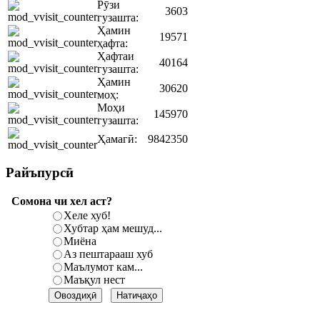
Рӯзи
3603
гузашта:
Ҳамин
19571
ҳафта:
Ҳафтаи
40164
гузашта:
Ҳамин
30620
моҳ:
Моҳи
145970
гузашта:
Ҳамагӣ:
9842350
Райъпурсӣ
Сомона чи хел аст?
Хеле хуб!
Хубтар ҳам мешуд...
Миёна
Аз пештарааш хуб
Маълумот кам...
Маъқул нест