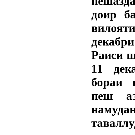
пешазд
доир б
вилоя
декабр
Раиси ш
11 дек
бораи 
пеш а
намуда
тавалл