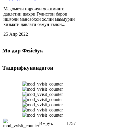
Мақомоти иҷроияи ҳокимияти
давлатии шаҳри Гулистон барои
ишғоли мансабҳои холии маъмурии
хизмати давлатӣ озмун эълон...
25 Апр 2022
Мо
дар Фейсбук
Ташрифкунандагон
Имрӯз:
1757