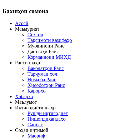
Бахшҳои
сомона
Асосӣ
Маъмурият
Сохтор
Тақсимоти вазифаҳо
Муовинони Раис
Дастгоҳи Раис
Кормандони МИҲД
Раиси шаҳр
Ваколатҳои Раис
Тарҷумаи ҳол
Нома ба Раис
Ҳисоботҳои Раис
Қарорҳо
Хабарҳо
Маълумот
Иқтисодиёти шаҳр
Рушди иқтисодиёт
Нишондиҳандаҳо
Саноат
Соҳаи иҷтимоӣ
Маориф