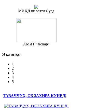
МИҲД вилояти Суғд
АМИТ "Ховар"
Эълонҳо
1
2
3
4
5
ТАВАҶҶУҲ, ОБ ЗАХИРА КУНЕД!