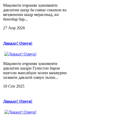
Мақомоти иҷроияи ҳокимияти
давлатии шаҳр ба самъи сокинон ва
меҳмонони шаҳр мерасонад, ки
бинобар бар...
27 Апр 2026
Диққат! Озмун!
Мақомоти иҷроияи ҳокимияти
давлатии шаҳри Гулистон барои
ишғоли мансабҳои холии маъмурии
хизмати давлатӣ озмун эълон...
10 Сен 2025
Диққат! Озмун!