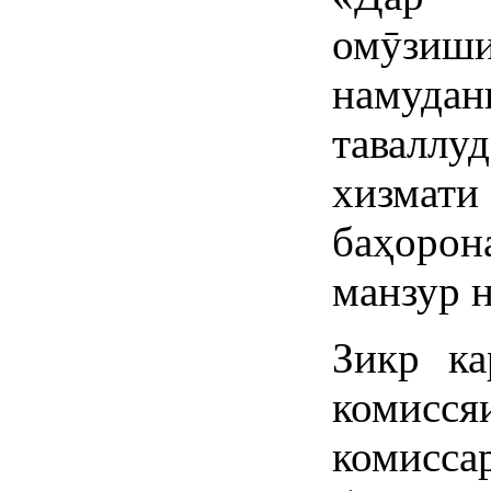
омӯзиши
намуда
тавалл
хизмат
баҳоро
манзур 
Зикр ка
комисся
комисса