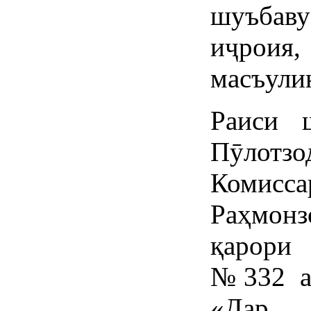
шуъбав
иҷроия
масъули
Раиси 
Пӯлотзо
Комисса
Раҳмонз
қарори
№332 аз
«Дар 