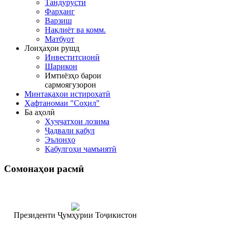
Тандурустӣ
Фарҳанг
Варзиш
Нақлиёт ва комм.
Матбуот
Лоиҳаҳои рушд
Инвеститсионӣ
Шарикон
Имтиёзҳо барои
сармоягузорон
Минтақаҳои истироҳатӣ
Ҳафтаномаи "Соҳил"
Ба аҳолӣ
Ҳуҷҷатҳои лозима
Ҷадвали қабул
Эълонҳо
Қабулгоҳи ҷамъиятӣ
Сомонаҳои
расмӣ
Президенти Ҷумҳурии Тоҷикистон