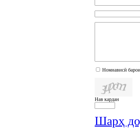
Номнависӣ барои
Нав кардан
Шарҳ до