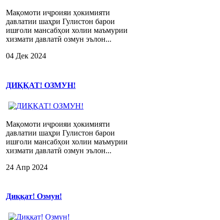
Мақомоти иҷроияи ҳокимияти
давлатии шаҳри Гулистон барои
ишғоли мансабҳои холии маъмурии
хизмати давлатӣ озмун эълон...
04 Дек 2024
ДИҚҚАТ! ОЗМУН!
Мақомоти иҷроияи ҳокимияти
давлатии шаҳри Гулистон барои
ишғоли мансабҳои холии маъмурии
хизмати давлатӣ озмун эълон...
24 Апр 2024
Диққат! Озмун!