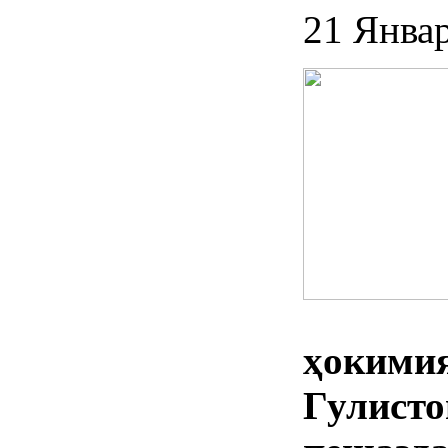
21 Янва
ҳокими
Гулист