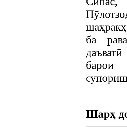
Сипас
Пӯлотзо
шаҳракҳ
ба рав
даъватӣ
барои
супориш
Шарҳ д