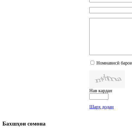
Номнависӣ барои
Нав кардан
Шарҳ додан
Бахшҳои
сомона