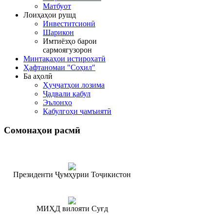
Матбуот
Лоиҳаҳои рушд
Инвеститсионӣ
Шарикон
Имтиёзҳо барои
сармоягузорон
Минтақаҳои истироҳатӣ
Ҳафтаномаи "Соҳил"
Ба аҳолӣ
Ҳуҷҷатҳои лозима
Ҷадвали қабул
Эълонҳо
Қабулгоҳи ҷамъиятӣ
Сомонаҳои
расмӣ
Президенти Ҷумҳурии Тоҷикистон
МИҲД вилояти Суғд