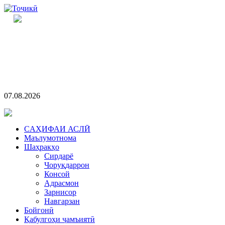
07.08.2026
CАҲИФАИ АСЛӢ
Маълумотнома
Шаҳракҳо
Сирдарё
Чоруқдаррон
Консой
Адрасмон
Зарнисор
Навгарзан
Бойгонӣ
Қабулгоҳи ҷамъиятӣ