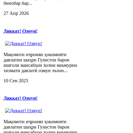
бинобар бар...
27 Апр 2026
Диққат! Озмун!
Мақомоти иҷроияи ҳокимияти
давлатии шаҳри Гулистон барои
ишғоли мансабҳои холии маъмурии
хизмати давлатӣ озмун эълон...
10 Сен 2025
Диққат! Озмун!
Мақомоти иҷроияи ҳокимияти
давлатии шаҳри Гулистон барои
ишғоли мансабҳои холии маъмурии