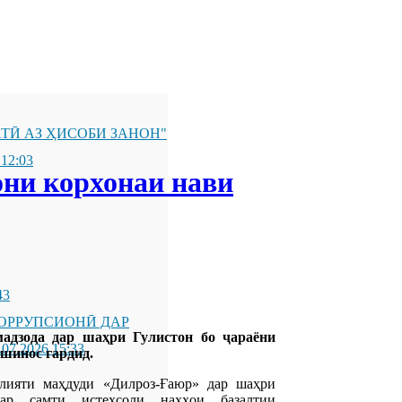
ТӢ АЗ ҲИСОБИ ЗАНОН"
 12:03
они корхонаи нави
43
ОРРУПСИОНӢ ДАР
адзода дар шаҳри Гулистон бо ҷараёни
.07.2026 15:33
 шинос гардид.
лияти маҳдуди «Дилроз-Ғаюр» дар шаҳри
дар самти истеҳсоли нахҳои базалтии