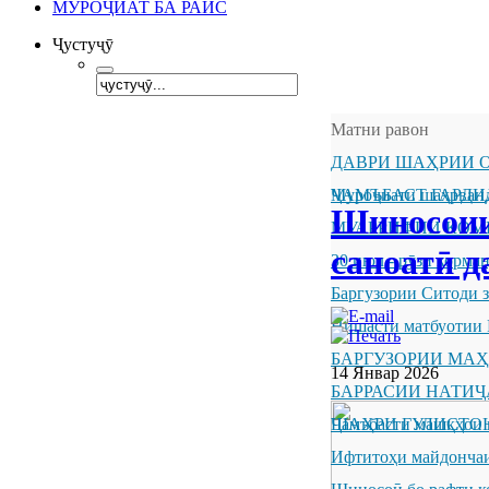
МУРОҶИАТ БА РАИС
Ҷустуҷӯ
Матни равон
ДАВРИ ШАҲРИИ О
ҶАМЪБАСТ ГАРДИ
Муроҷиати шаҳрванд
Шиносоии 
МУАРРИФИИ КОМ
саноатӣ д
30 июл - рӯзи корм
Баргузории Ситоди 
Нишасти матбуотии 
БАРГУЗОРИИ МА
14 Январ 2026
БАРРАСИИ НАТИ
ШАҲРИ ГУЛИСТО
Ҷамъбасти машқҳои 
Ифтитоҳи майдончаи