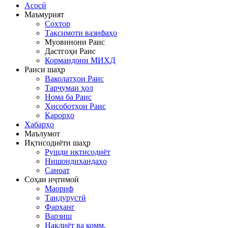
Асосӣ
Маъмурият
Сохтор
Тақсимоти вазифаҳо
Муовинони Раис
Дастгоҳи Раис
Кормандони МИҲД
Раиси шаҳр
Ваколатҳои Раис
Тарҷумаи ҳол
Нома ба Раис
Ҳисоботҳои Раис
Қарорҳо
Хабарҳо
Маълумот
Иқтисодиёти шаҳр
Рушди иқтисодиёт
Нишондиҳандаҳо
Саноат
Соҳаи иҷтимоӣ
Маориф
Тандурустӣ
Фарҳанг
Варзиш
Нақлиёт ва комм.