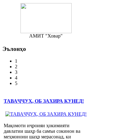
АМИТ "Ховар"
Эълонҳо
1
2
3
4
5
ТАВАҶҶУҲ, ОБ ЗАХИРА КУНЕД!
Мақомоти иҷроияи ҳокимияти
давлатии шаҳр ба самъи сокинон ва
меҳмонони шаҳр мерасонад, ки