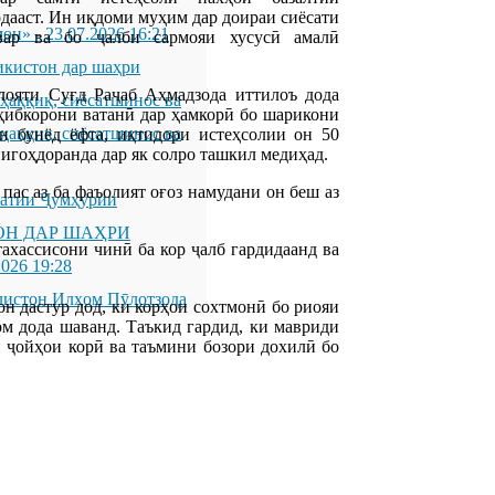
дааст. Ин иқдоми муҳим дар доираи сиёсати
мон»
-
23.07.2026 16:21
вар ва бо ҷалби сармояи хусусӣ амалӣ
икистон дар шаҳри
лояти Суғд Раҷаб Аҳмадзода иттилоъ дода
қиқ, сиёсатшинос ва
оҳибкорони ватанӣ дар ҳамкорӣ бо шарикони
қиқ, сиёсатшинос ва
 бунёд ёфта, иқтидори истеҳсолии он 50
нигоҳдоранда дар як солро ташкил медиҳад.
пас аз ба фаъолият оғоз намудани он беш аз
латии Ҷумҳурии
ОН ДАР ШАҲРИ
хассисони чинӣ ба кор ҷалб гардидаанд ва
2026 19:28
листон Илҳом Пӯлотзода
н дастур дод, ки корҳои сохтмонӣ бо риояи
м дода шаванд. Таъкид гардид, ки мавриди
и ҷойҳои корӣ ва таъмини бозори дохилӣ бо