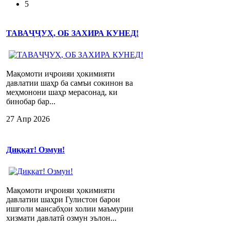
5
ТАВАҶҶУҲ, ОБ ЗАХИРА КУНЕД!
Мақомоти иҷроияи ҳокимияти
давлатии шаҳр ба самъи сокинон ва
меҳмонони шаҳр мерасонад, ки
бинобар бар...
27 Апр 2026
Диққат! Озмун!
Мақомоти иҷроияи ҳокимияти
давлатии шаҳри Гулистон барои
ишғоли мансабҳои холии маъмурии
хизмати давлатӣ озмун эълон...