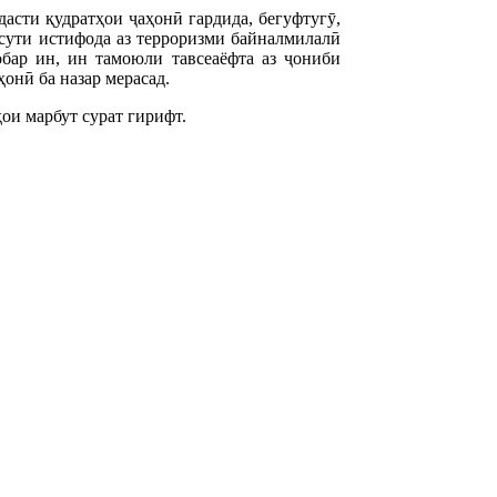
дасти қудратҳои ҷаҳонӣ гардида, бегуфтугӯ,
ссути истифода аз терроризми байналмилалӣ
бар ин, ин тамоюли тавсеаёфта аз ҷониби
онӣ ба назар мерасад.
ои марбут сурат гирифт.