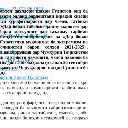
мон»
-
23.07.2026 16:21
орҳои дахлдори шаҳри Гулистон оид ба
иҳати баланд бардоштани зиракии сиёсии
икистон дар шаҳри
тҳи хурофотпарастӣ дар ҷомеа, татбиқи
қиқ, сиёсатшинос ва
 «Дар бораи танзими ҷашну маросим дар
бораи масъулият дар таълиму тарбияи
қиқ, сиёсатшинос ва
атандӯстии шаҳрвандон» ва «Дар бораи
«Стратегияи муқовимат ба экстремизм ва
ҷикистон барои солҳои 2021-2025»,
латии Ҷумҳурии
т ба коррупсия дар Ҷумҳурии Тоҷикистон
ояи тартиботи ҷамъиятӣ, ҷалби ҷавонон ба
ОН ДАР ШАҲРИ
игоҳ доштани маҳаллаҳо санаи 26 сентябри
ҷамоати Чоруқдаррон шаҳри Гулистон бо
2026 19:28
ид.
листон Илҳом Пӯлотзода
ри бахши кор бо ҷавонон ва варзиши шаҳри
н, намояндаи комиссирияти ҳарбии шаҳр
 ва суханронӣ намуданд.
одаи дурусти фарҳанги телефонҳои мобилӣ,
 надодан ба таълимоти ғайрирасмии динӣ,
аросим, риояи тартиботи ҷамъиятӣ, ҷалби
тани назди биноҳои истиқоматӣ ва ғайраҳо