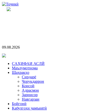
09.08.2026
CАҲИФАИ АСЛӢ
Маълумотнома
Шаҳракҳо
Сирдарё
Чоруқдаррон
Консой
Адрасмон
Зарнисор
Навгарзан
Бойгонӣ
Қабулгоҳи ҷамъиятӣ