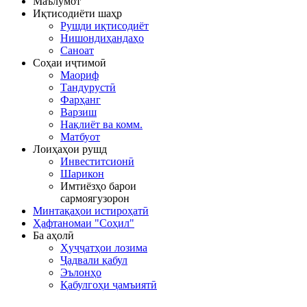
Маълумот
Иқтисодиёти шаҳр
Рушди иқтисодиёт
Нишондиҳандаҳо
Саноат
Соҳаи иҷтимоӣ
Маориф
Тандурустӣ
Фарҳанг
Варзиш
Нақлиёт ва комм.
Матбуот
Лоиҳаҳои рушд
Инвеститсионӣ
Шарикон
Имтиёзҳо барои
сармоягузорон
Минтақаҳои истироҳатӣ
Ҳафтаномаи "Соҳил"
Ба аҳолӣ
Ҳуҷҷатҳои лозима
Ҷадвали қабул
Эълонҳо
Қабулгоҳи ҷамъиятӣ