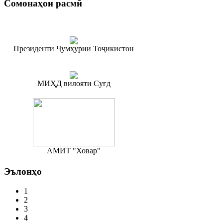
Сомонаҳои
расмӣ
Президенти Ҷумҳурии Тоҷикистон
МИҲД вилояти Суғд
АМИТ "Ховар"
Эълонҳо
1
2
3
4