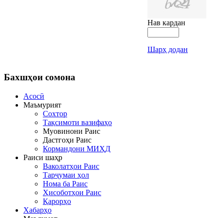
Нав кардан
Шарҳ додан
Бахшҳои
сомона
Асосӣ
Маъмурият
Сохтор
Тақсимоти вазифаҳо
Муовинони Раис
Дастгоҳи Раис
Кормандони МИҲД
Раиси шаҳр
Ваколатҳои Раис
Тарҷумаи ҳол
Нома ба Раис
Ҳисоботҳои Раис
Қарорҳо
Хабарҳо