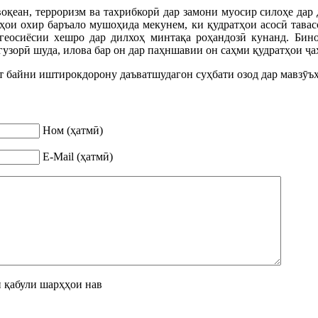
воқеан, терроризм ва тахрибкорӣ дар замони муосир силоҳе дар 
ҳои охир баръало мушоҳида мекунем, ки қудратҳои асосӣ тава
геосиёсии хешро дар дилхоҳ минтақа роҳандозӣ кунанд. Бино
гузорӣ шуда, илова бар он дар паҳншавии он саҳми қудратҳои ҷаҳ
 байни иштирокдорону даъватшудагон суҳбати озод дар мавзӯъҳ
Ном (ҳатмӣ)
E-Mail (ҳатмӣ)
 қабули шарҳҳои нав