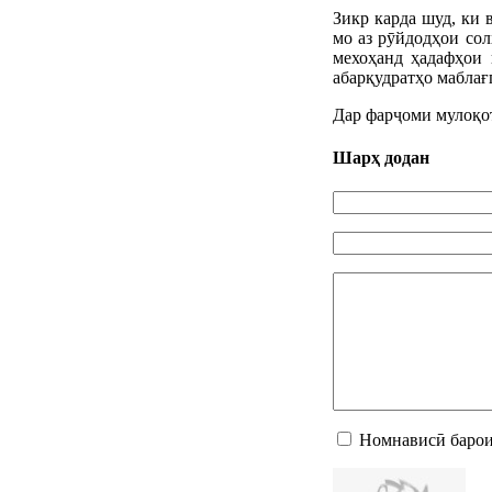
Зикр карда шуд, ки 
мо аз рӯйдодҳои сол
мехоҳанд ҳадафҳои 
абарқудратҳо маблағ
Дар фарҷоми мулоқот
Шарҳ додан
Номнависӣ барои