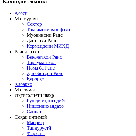
Бахшҳои
сомона
Асосӣ
Маъмурият
Сохтор
Тақсимоти вазифаҳо
Муовинони Раис
Дастгоҳи Раис
Кормандони МИҲД
Раиси шаҳр
Ваколатҳои Раис
Тарҷумаи ҳол
Нома ба Раис
Ҳисоботҳои Раис
Қарорҳо
Хабарҳо
Маълумот
Иқтисодиёти шаҳр
Рушди иқтисодиёт
Нишондиҳандаҳо
Саноат
Соҳаи иҷтимоӣ
Маориф
Тандурустӣ
Фарҳанг