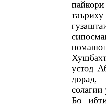
пайкори
таърих
гузаш
сипосма
номашон
Хушбах
устод А
дорад,
солагии
Бо ибти