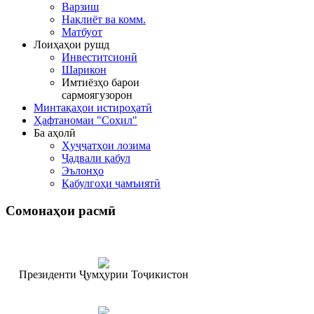
Варзиш
Нақлиёт ва комм.
Матбуот
Лоиҳаҳои рушд
Инвеститсионӣ
Шарикон
Имтиёзҳо барои
сармоягузорон
Минтақаҳои истироҳатӣ
Ҳафтаномаи "Соҳил"
Ба аҳолӣ
Ҳуҷҷатҳои лозима
Ҷадвали қабул
Эълонҳо
Қабулгоҳи ҷамъиятӣ
Сомонаҳои
расмӣ
Президенти Ҷумҳурии Тоҷикистон