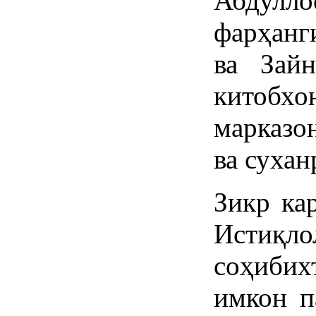
Абдул
фарҳанг
ва Зайн
кито
марказо
ва сухан
Зикр ка
Истиқ
соҳиби
имкон п