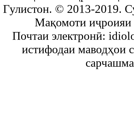
Гулистон. © 2013-2019. С
Мақомоти иҷроияи 
Почтаи электронӣ: idiol
истифодаи маводҳои 
сарчашма