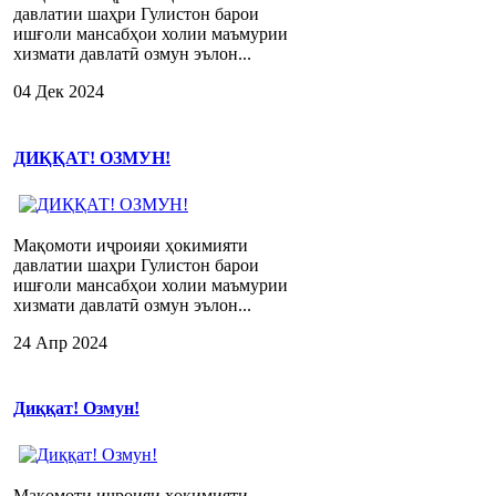
давлатии шаҳри Гулистон барои
ишғоли мансабҳои холии маъмурии
хизмати давлатӣ озмун эълон...
04 Дек 2024
ДИҚҚАТ! ОЗМУН!
Мақомоти иҷроияи ҳокимияти
давлатии шаҳри Гулистон барои
ишғоли мансабҳои холии маъмурии
хизмати давлатӣ озмун эълон...
24 Апр 2024
Диққат! Озмун!
Мақомоти иҷроияи ҳокимияти