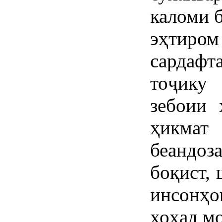
каломи 
эҳтиром
сардафт
тоҷику 
зебоии 
ҳикмат
беандоз
боқист,
инсонҳо
хоҳад м