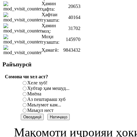
Ҳамин
20653
ҳафта:
Ҳафтаи
40164
гузашта:
Ҳамин
31702
моҳ:
Моҳи
145970
гузашта:
Ҳамагӣ:
9843432
Райъпурсӣ
Сомона чи хел аст?
Хеле хуб!
Хубтар ҳам мешуд...
Миёна
Аз пештарааш хуб
Маълумот кам...
Маъқул нест
Мақомоти иҷроияи ҳок