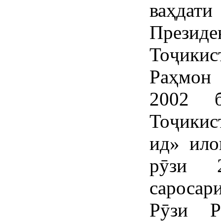
ваҳдати
През
Тоҷики
Раҳмон
2002 
Тоҷикис
ид» ило
рӯзи 
саросар
Рӯзи Р