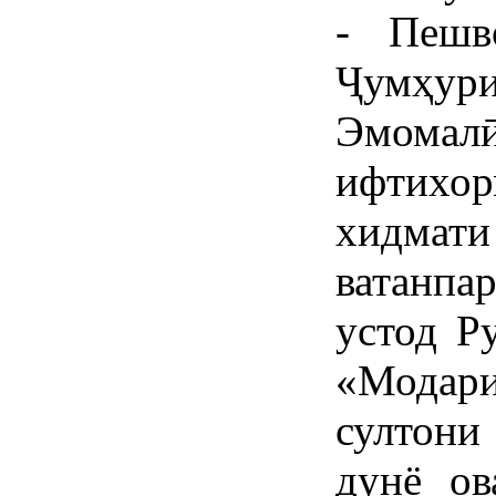
- Пешв
Ҷумҳури
Эмом
ифтих
хидм
ватанпа
устод Р
«Модар
султони
дунё ов