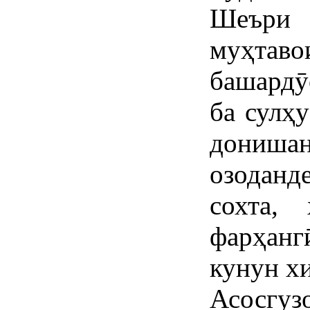
Шеъри
муҳтав
башардӯ
ба сулҳу
донишан
озоданд
сохта,
фарҳан
кунун х
Асосгуз