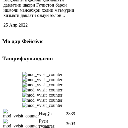
давлатии шаҳри Гулистон барои
ишғоли мансабҳои холии маъмурии
хизмати давлатӣ озмун эълон...
25 Апр 2022
Мо
дар Фейсбук
Ташрифкунандагон
Имрӯз:
2839
Рӯзи
3603
гузашта: