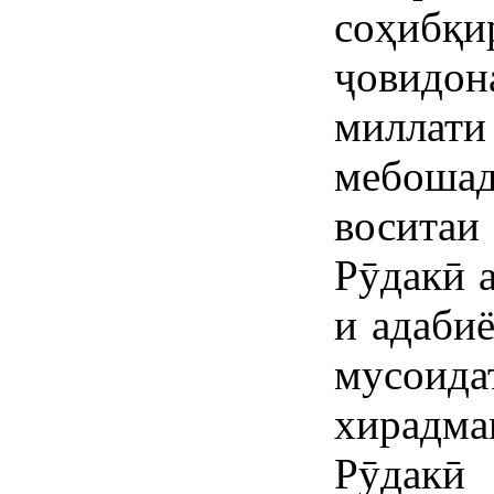
соҳибқи
ҷовидо
миллат
мебошад
воситаи
Рӯдакӣ а
и адабиё
мусоид
хирад
Рӯдакӣ