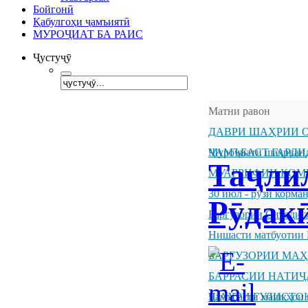
Бойгонӣ
Қабулгоҳи ҷамъиятӣ
МУРОҶИАТ БА РАИС
Ҷустуҷӯ
Матни равон
ДАВРИ ШАҲРИИ О
ҶАМЪБАСТ ГАРДИ
Муроҷиати шаҳрванд
Таҷли
МУАРРИФИИ КОМ
30 июл - рӯзи корм
Рӯдак
Баргузории Ситоди 
Нишасти матбуотии 
БАРГУЗОРИИ МА
БАРРАСИИ НАТИ
ШАҲРИ ГУЛИСТО
Ҷамъбасти машқҳои 