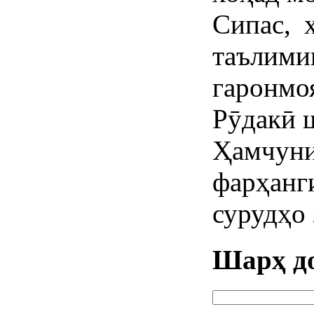
Сипас, 
таъли
гаронмо
Рӯдакӣ 
Ҳамчуни
фарҳан
сурудҳо 
Шарҳ д