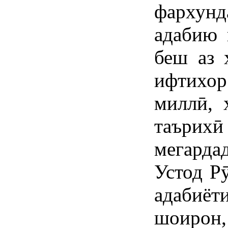
фархунд
адабию 
беш аз 
ифтихор
миллӣ, 
таърих
мегарда
Устод Р
адабиёт
шоирон,