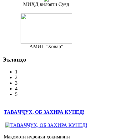
МИҲД вилояти Суғд
АМИТ "Ховар"
Эълонҳо
1
2
3
4
5
ТАВАҶҶУҲ, ОБ ЗАХИРА КУНЕД!
Мақомоти иҷроияи ҳокимияти