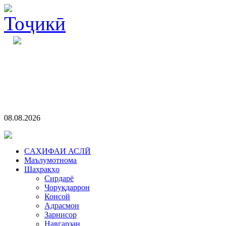
08.08.2026
CАҲИФАИ АСЛӢ
Маълумотнома
Шаҳракҳо
Сирдарё
Чоруқдаррон
Консой
Адрасмон
Зарнисор
Навгарзан