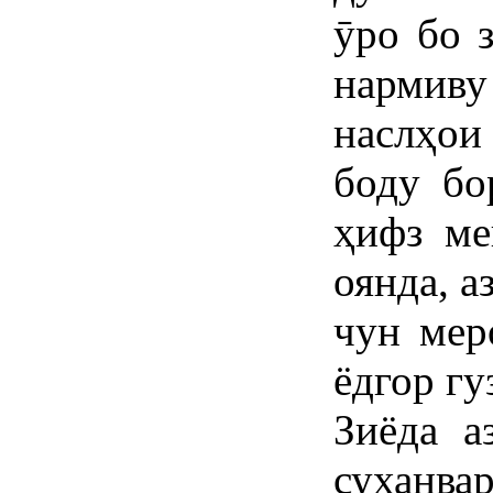
ӯро бо 
нармиву
наслҳои
боду бо
ҳифз ме
оянда, а
чун мер
ёдгор гу
Зиёда а
суханва