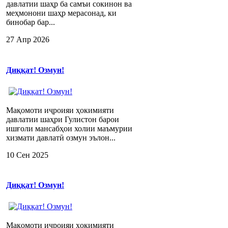
давлатии шаҳр ба самъи сокинон ва
меҳмонони шаҳр мерасонад, ки
бинобар бар...
27 Апр 2026
Диққат! Озмун!
Мақомоти иҷроияи ҳокимияти
давлатии шаҳри Гулистон барои
ишғоли мансабҳои холии маъмурии
хизмати давлатӣ озмун эълон...
10 Сен 2025
Диққат! Озмун!
Мақомоти иҷроияи ҳокимияти