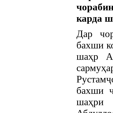
чораби
карда ш
Дар чо
бахши к
шаҳр А
сармуҳа
Рустам
бахши 
шаҳри 