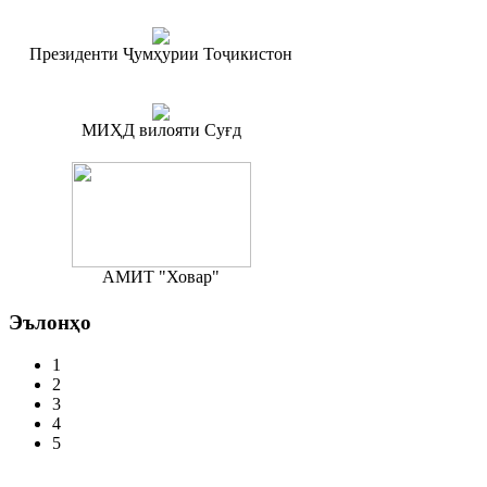
Президенти Ҷумҳурии Тоҷикистон
МИҲД вилояти Суғд
АМИТ "Ховар"
Эълонҳо
1
2
3
4
5