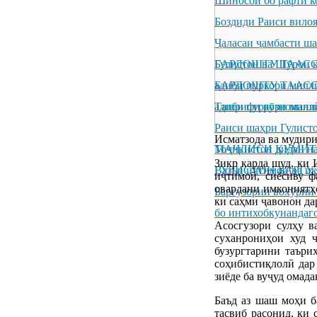
Шиносоӣ бо рафти к
Боздиди Раиси вило
Ҷаласаи ҷамбасти ш
Гулистон ва Шӯрои к
БАРДОШТУ ТААССУР
адиби пуркори милл
БАРДОШТУ ТААССУР
адиби пуркори милл
Ташрифи рӯзноманиг
Раиси шаҳри Гулисто
Исматзода ва мудир
Тоҷикистон дидан н
МАҶЛИСИ КУМИТ
Зикр карда шуд, ки
ГУЛИСТОН БАРГУ
Вазъи иҷтимоӣ ва иқ
иҷтимоӣ, сиёсиву ф
овардани имкониятҳ
Баргузории вохӯрии
ки саҳми ҷавонон да
бо интихобкунандаг
Асосгузори сулҳу 
суханрониҳои худ 
бузургтарини таъри
соҳибистиқлолӣ дар
зиёде ба вуҷуд омада
Баъд аз шаш моҳи б
тасвиб расонид, ки