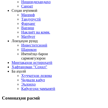
Нишондиҳандаҳо
Саноат
Соҳаи иҷтимоӣ
Маориф
Тандурустӣ
Фарҳанг
Варзиш
Нақлиёт ва комм.
Матбуот
Лоиҳаҳои рушд
Инвеститсионӣ
Шарикон
Имтиёзҳо барои
сармоягузорон
Минтақаҳои истироҳатӣ
Ҳафтаномаи "Соҳил"
Ба аҳолӣ
Ҳуҷҷатҳои лозима
Ҷадвали қабул
Эълонҳо
Қабулгоҳи ҷамъиятӣ
Сомонаҳои
расмӣ