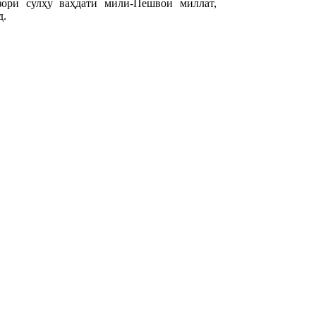
зори сулҳу ваҳдати милӣ-Пешвои миллат,
д.