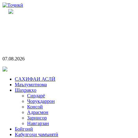
07.08.2026
CАҲИФАИ АСЛӢ
Маълумотнома
Шаҳракҳо
Сирдарё
Чоруқдаррон
Консой
Адрасмон
Зарнисор
Навгарзан
Бойгонӣ
Қабулгоҳи ҷамъиятӣ