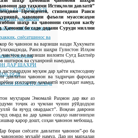
ркази шаҳр ҳамоиши ҷавонони шаҳри
ҷавонон дар таҳкими Истиқлоли давлатӣ”
мон»
-
23.07.2026 16:21
пендияи Президентӣ, стипендияи Раиси
ҳуриявӣ, ҷавонони фаъоли муассисаҳои
икистон дар шаҳри
тиббии шаҳр ва ҷавонони соҳаҳои касбу
д. Ҳамоиш бо садо додани Суруди миллии
қиқ, сиёсатшинос ва
қиқ, сиёсатшинос ва
кор бо ҷавонон ва варзиши назди Ҳукумати
улаҳмадзода, Раиси шаҳри Гулистон Илҳом
о ҷавонон ва варзиши вилояти Суғд Бахтиёр
латии Ҷумҳурии
в иштирок ва суханронӣ намуданд.
ОН ДАР ШАҲРИ
 дастовардҳои муҳим дар ҳаёти иқтисодиву
2026 19:28
ти давлатии ҷавонон ва тадриҷан фароҳам
рёбии сохториву ҷамъиятӣ мусоидат намуд,
листон Илҳом Пӯлотзода
тон муҳтарам Эмомалӣ Раҳмон дар яке аз
ардуми тоҷик аз ҷумлаи чунин рӯйдодҳои
уллӣ ба вуҷуд овардааст”. Воқеан даврони
ҷуд овард ва дар ҳамаи соҳаҳо навгониҳои
 кишвар қарор дошт, соҳаи ҷавонон мебошад.
ар бораи сиёсати давлатии ҷавонон”-ро ба
 ҷавононро муҳайё намуд. Дар ин марҳалаи