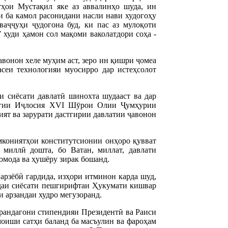
ҳои Мустақил яке аз аввалинҳо шуда, ин
и ба камол расонидани насли нави худогоҳу
ваҷҷуҳи ҷудогона буд, ки пас аз мулоқоти
худи ҳамон сол мақоми ваколатдори соҳа -
вонон хеле муҳим аст, зеро ин қишри ҷомеа
сеи технологияи муосирро дар истеҳсолот
и сиёсати давлатӣ шинохта шудааст ва дар
лагии Иҷлосия ХVI Шӯрои Олии Ҷумҳурии
ият ва зарурати дастгирии давлатии ҷавонон
мкониятҳои конститутсионии онҳоро қувват
 миллӣ дошта, бо Ватан, миллат, давлати
омода ва ҳушёру зирак бошанд.
арзёбӣ гардида, изҳори итминон карда шуд,
даи сиёсати пешгирифтаи Ҳукумати кишвар
 арзандаи худро мегузоранд.
рандагони стипендияи Президентӣ ва Раиси
оиши сатҳи баланд ба масъулин ва фароҳам