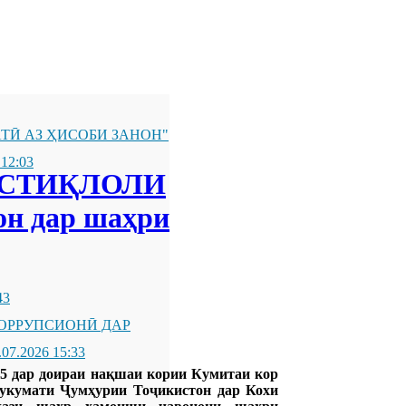
ТӢ АЗ ҲИСОБИ ЗАНОН"
 12:03
ИСТИҚЛОЛИ
он дар шаҳри
43
ОРРУПСИОНӢ ДАР
.07.2026 15:33
25 дар доираи нақшаи кории Кумитаи кор
Ҳукумати Ҷумҳурии Тоҷикистон дар Кохи