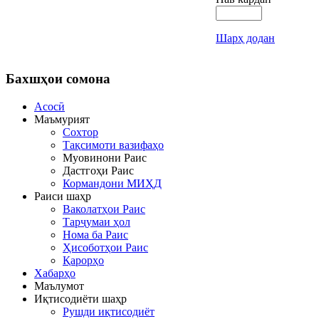
Шарҳ додан
Бахшҳои
сомона
Асосӣ
Маъмурият
Сохтор
Тақсимоти вазифаҳо
Муовинони Раис
Дастгоҳи Раис
Кормандони МИҲД
Раиси шаҳр
Ваколатҳои Раис
Тарҷумаи ҳол
Нома ба Раис
Ҳисоботҳои Раис
Қарорҳо
Хабарҳо
Маълумот
Иқтисодиёти шаҳр
Рушди иқтисодиёт