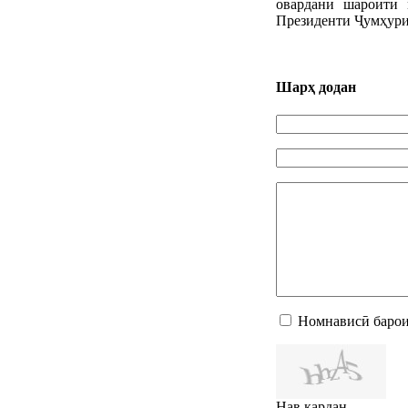
овардани шароити 
Президенти Ҷумҳури
Шарҳ додан
Номнависӣ барои
Нав кардан