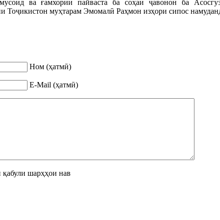
мусоид ва ғамхории пайваста ба соҳаи ҷавонон ба Асосгу
и Тоҷикистон муҳтарам Эмомалӣ Раҳмон изҳори сипос намудан
Ном (ҳатмӣ)
E-Mail (ҳатмӣ)
 қабули шарҳҳои нав