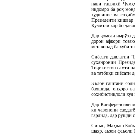
нави таърихӣ Ҷумҳ
иқдомро ба роҳ монд
худшинос ва соҳибм
Президенти кишвар 
Кумитаи кор бо ҷаво
Дар ҷомеаи имрӯза д
дорои афкори тозаю
метавонад ба хубӣ та
Сиёсати давлатии Ҷ
суханронии Презид
Тоҷикистон самти на
ва татбиқи сиёсати 
Эълон гаштани соли
бахшида, онҳоро ва
соҳибистиқлоли худ 
Дар Конференсияи ма
ки ҷавонони саодат
гардида, дар рушди 
Сипас, Маҳваш Бойм
шаҳр, аъзои фаъоли