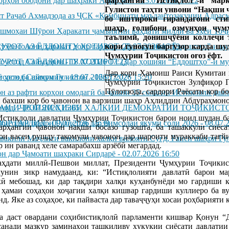
фарҳангии “Истиқлол”-и ма
орҳои ободонӣ дар шаҳраки Адрасмон
-
23.07.2026 16:22
Гулистон таҳти унвони “Нақши 
ят Раҷаб Аҳмадзода аз ҶСК «Комбинати маъдантозакунии Адрас
бо иштироки гирандагони сти
шаҳр, ғолибони озмунҳои ҷум
ашмоҳаи Шӯрои Ҳаракати ҷамъиятии ваҳдати миллӣ ва эҳёи Тоҷ
таълимӣ, донишҷӯёни коллеҷи 
кори гуногун баргузор карда шу
уҳансолони ҳаракат доир гардид
ОТ АЗ ЁДДОШТУ ХОТИРОТ (Дар ҳошияи “Ёддоштҳо”-и муҳақ
-
23.07.2026 16:19
Ҷумҳурии Тоҷикистон оғоз ёфт.
ӣ устод Саймумин
ОТ АЗ ЁДДОШТУ ХОТИРОТ (Дар ҳошияи “Ёддоштҳо”-и муҳақ
-
18.07.2026 17:23
Дар кори Ҳамоиш Раиси Кумитаи 
ӣ устод Саймумин
орон ба шаҳри Гулистон
-
18.07.2026 17:02
-
16.07.2026 15:20
Ҷумҳурии Тоҷикистон Зулфиқор Г
Пӯлотзода, сардори Раёсати кор б
н аз рафти корҳои омодагӣ ба ҷашни 35 солагии Истиқлоли дав
и бахши кор бо ҷавонон ва варзиши шаҳр Аҳлиддин Абдураҳмоно
амуд.
АИ ИҶРОИЯИ ҲИЗБИ ХАЛҚИИ ДЕМОКРАТИИ ТОҶИКИСТ
-
16.07.2026 15:05
 Истиқлоли давлатии Ҷумҳурии Тоҷикистон барои ноил шудан ба
ЗОР ГАРДИД
тисодии шаҳри Гулистон дар нимсолаи якуми соли 2026
-
09.07.2026 15:39
-
08.07.
арҳангии ҷавонон нақши босазо гузошта, ба ташаккули сиёса
ои васеи рушду такомули ҷавонон дар шароити мураккаби тағйи
 вакили Маҷлиси вакилони халқи вилояти Суғд, Раиси шаҳри Гу
р ин раванд хеле самарабахш арзёбӣ мегардад.
он дар Ҷамоати шаҳраки Сирдарё
-
02.07.2026 16:50
ваҳдати миллӣ-Пешвои миллат, Президенти Ҷумҳурии Тоҷикис
чунин зикр намудаанд, ки: “Истиқлолияти давлатӣ барои м
хӣ мебошад, ки дар тақдири халқи куҳанбунёди мо гардиши к
 ҳамаи соҳаҳои хоҷагии халқи кишвар гардиши куллиеро ба ву
нд. Яке аз соҳаҳое, ки пайваста дар таваҷҷуҳи хосаи роҳбарияти
а даст овардани соҳибистиқлолӣ парламенти кишвар Қонун “Д
 санади мазкур заминаҳои ташкиливу ҳуқуқии сиёсати давлатии