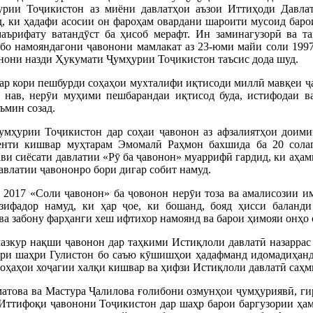
урии Тоҷикистон аз миёни давлатҳои аъзои Иттиҳоди Давлат
, ки ҳадафи асосии он фароҳам овардани шароити мусоид баро
аърифату ватандӯст ба ҳисоб мерафт. Ин заминагузорӣ ва та
бо намояндагони ҷавонони мамлакат аз 23-юми майи соли 1997 
нони назди Ҳукумати Ҷумҳурии Тоҷикистон таъсис дода шуд.
ар кори пешбурди соҳаҳои мухталифи иқтисоди миллӣ мавқеи ҷа
 нав, нерӯи муҳими пешбарандаи иқтисод буда, истифодаи ва
ъмин созад.
умҳурии Тоҷикистон дар соҳаи ҷавонон аз афзалиятҳои доими
енти кишвар муҳтарам Эмомалӣ Раҳмон бахшида ба 20 со
ви сиёсати давлатии «Рӯ ба ҷавонон» муаррифӣ гардид, ки аҳам
давлатии ҷавононро бори дигар собит намуд.
 2017 «Соли ҷавонон» ба ҷовонон нерӯи тоза ва амалисозии и
зифадор намуд, ки ҳар ҷое, ки бошанд, бояд ҳисси баланди
ва забону фарҳанги хеш ифтихор намоянд ва барои ҳимояи онҳо 
зкур нақши ҷавонон дар таҳкими Истиқлоли давлатӣ назаррас 
ёри шаҳри Гулистон бо саъю кӯшишҳои ҳадафманд идомадиҳан
соҳаҳои хоҷагии халқи кишвар ва ҳифзи Истиқлоли давлатӣ саҳми
атова ва Мастура Ҷалилова ғолибони озмунҳои ҷумҳуриявӣ, ги
 Иттифоқи ҷавонони Тоҷикистон дар шаҳр барои баргузории ҳам