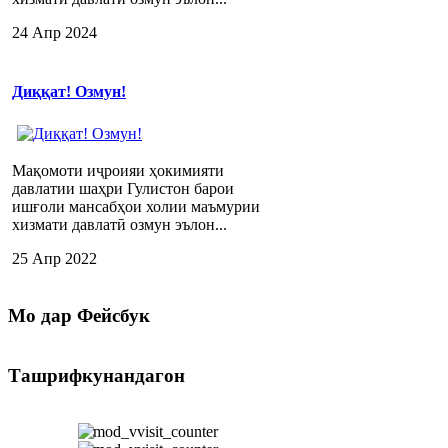
24 Апр 2024
Диққат! Озмун!
Мақомоти иҷроияи ҳокимияти
давлатии шаҳри Гулистон барои
ишғоли мансабҳои холии маъмурии
хизмати давлатӣ озмун эълон...
25 Апр 2022
Мо
дар Фейсбук
Ташрифкунандагон