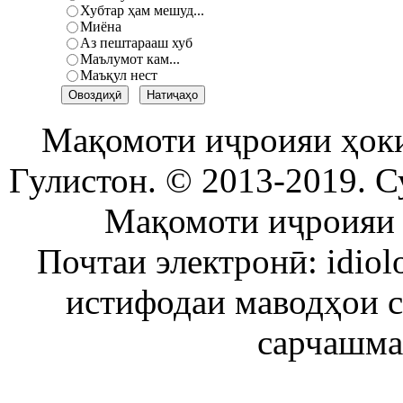
Хубтар ҳам мешуд...
Миёна
Аз пештарааш хуб
Маълумот кам...
Маъқул нест
Мақомоти иҷроияи ҳок
Гулистон. © 2013-2019. С
Мақомоти иҷроияи 
Почтаи электронӣ: idiol
истифодаи маводҳои 
сарчашма