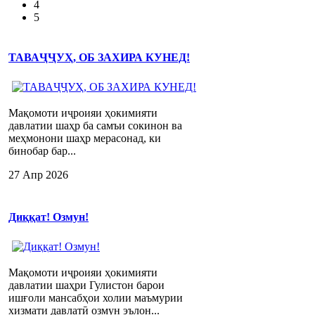
4
5
ТАВАҶҶУҲ, ОБ ЗАХИРА КУНЕД!
Мақомоти иҷроияи ҳокимияти
давлатии шаҳр ба самъи сокинон ва
меҳмонони шаҳр мерасонад, ки
бинобар бар...
27 Апр 2026
Диққат! Озмун!
Мақомоти иҷроияи ҳокимияти
давлатии шаҳри Гулистон барои
ишғоли мансабҳои холии маъмурии
хизмати давлатӣ озмун эълон...