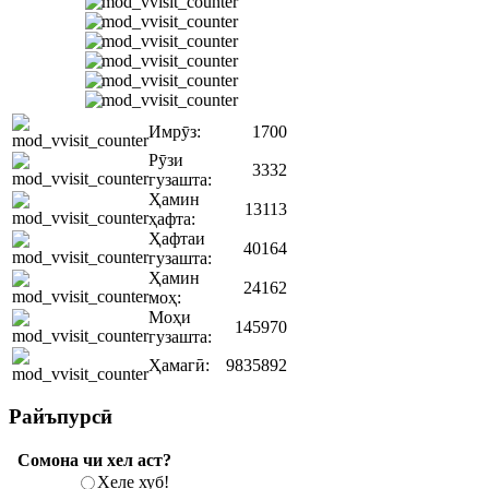
Имрӯз:
1700
Рӯзи
3332
гузашта:
Ҳамин
13113
ҳафта:
Ҳафтаи
40164
гузашта:
Ҳамин
24162
моҳ:
Моҳи
145970
гузашта:
Ҳамагӣ:
9835892
Райъпурсӣ
Сомона чи хел аст?
Хеле хуб!