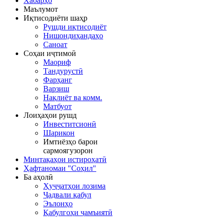
Хабарҳо
Маълумот
Иқтисодиёти шаҳр
Рушди иқтисодиёт
Нишондиҳандаҳо
Саноат
Соҳаи иҷтимоӣ
Маориф
Тандурустӣ
Фарҳанг
Варзиш
Нақлиёт ва комм.
Матбуот
Лоиҳаҳои рушд
Инвеститсионӣ
Шарикон
Имтиёзҳо барои
сармоягузорон
Минтақаҳои истироҳатӣ
Ҳафтаномаи "Соҳил"
Ба аҳолӣ
Ҳуҷҷатҳои лозима
Ҷадвали қабул
Эълонҳо
Қабулгоҳи ҷамъиятӣ