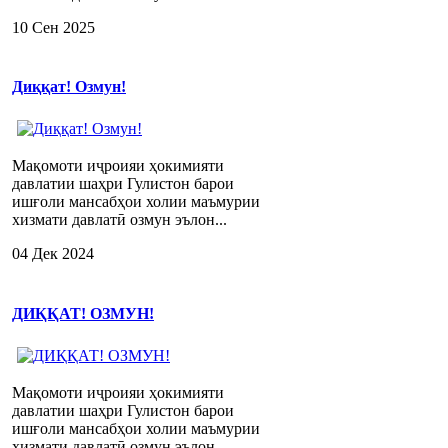
10 Сен 2025
Диққат! Озмун!
Мақомоти иҷроияи ҳокимияти
давлатии шаҳри Гулистон барои
ишғоли мансабҳои холии маъмурии
хизмати давлатӣ озмун эълон...
04 Дек 2024
ДИҚҚАТ! ОЗМУН!
Мақомоти иҷроияи ҳокимияти
давлатии шаҳри Гулистон барои
ишғоли мансабҳои холии маъмурии
хизмати давлатӣ озмун эълон...