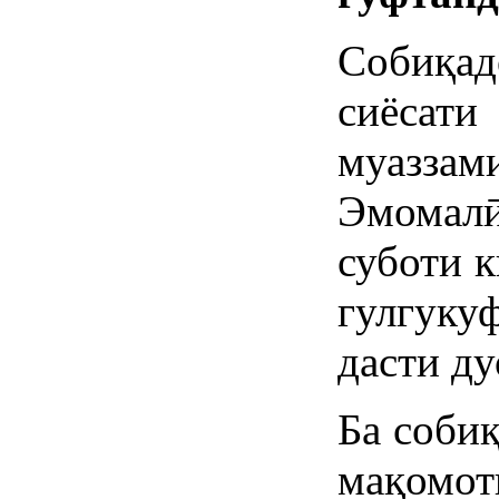
Собиқад
сиёсати
муазза
Эмомалӣ
суботи к
гулгуку
дасти д
Ба соби
мақомо