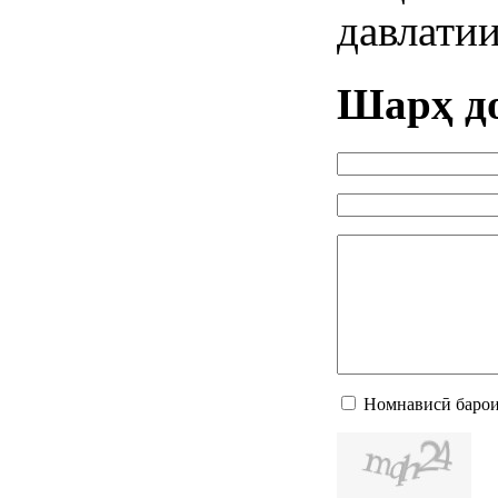
давлати
Шарҳ д
Номнависӣ барои