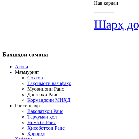
Нав кардан
Шарҳ до
Бахшҳои
сомона
Асосӣ
Маъмурият
Сохтор
Тақсимоти вазифаҳо
Муовинони Раис
Дастгоҳи Раис
Кормандони МИҲД
Раиси шаҳр
Ваколатҳои Раис
Тарҷумаи ҳол
Нома ба Раис
Ҳисоботҳои Раис
Қарорҳо