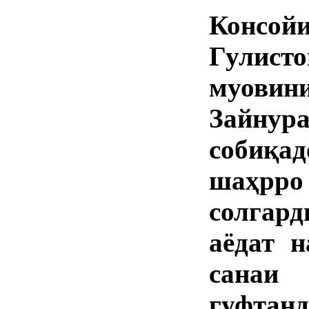
Консой
Гулист
муовин
Зайну
собиқад
шаҳрро 
солгар
аёдат 
санаи 
гуфтанд