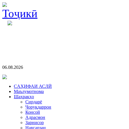
06.08.2026
CАҲИФАИ АСЛӢ
Маълумотнома
Шаҳракҳо
Сирдарё
Чоруқдаррон
Консой
Адрасмон
Зарнисор
Навгарзан