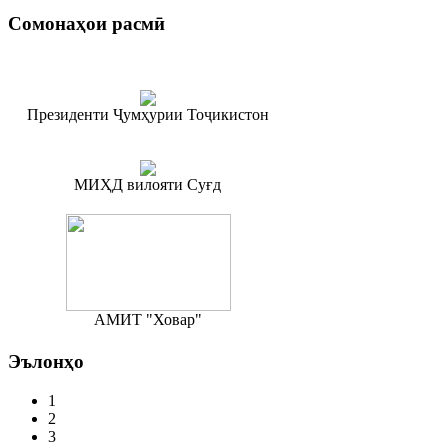
Сомонаҳои
расмӣ
Президенти Ҷумҳурии Тоҷикистон
МИҲД вилояти Суғд
АМИТ "Ховар"
Эълонҳо
1
2
3