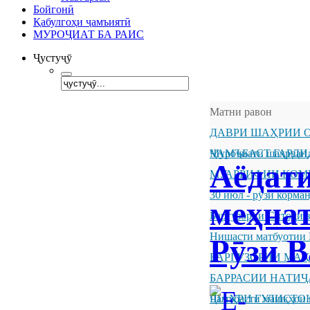
Бойгонӣ
Қабулгоҳи ҷамъиятӣ
МУРОҶИАТ БА РАИС
Ҷустуҷӯ
Матни равон
ДАВРИ ШАҲРИИ О
ҶАМЪБАСТ ГАРДИ
Муроҷиати шаҳрванд
Аёдат
МУАРРИФИИ КОМ
30 июл - рӯзи корм
меҳнат
Баргузории Ситоди 
Нишасти матбуотии 
Рӯзи 
БАРГУЗОРИИ МА
БАРРАСИИ НАТИ
ШАҲРИ ГУЛИСТО
Ҷамъбасти машқҳои 