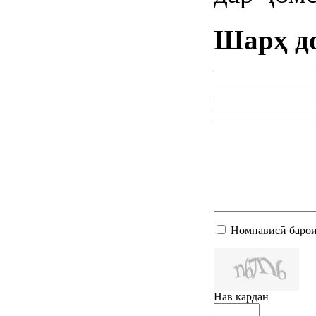
Шарҳ д
Номнависӣ барои
Нав кардан