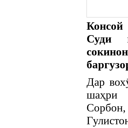
Консой
Суди 
сокин
баргузо
Дар вох
шаҳри 
Сорбон
Гулисто