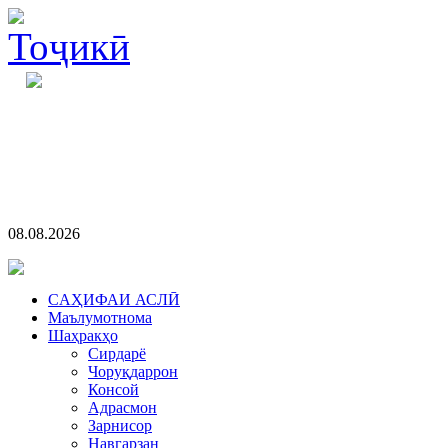
08.08.2026
CАҲИФАИ АСЛӢ
Маълумотнома
Шаҳракҳо
Сирдарё
Чоруқдаррон
Консой
Адрасмон
Зарнисор
Навгарзан