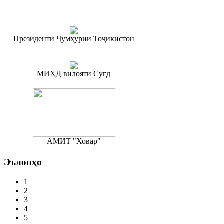
Президенти Ҷумҳурии Тоҷикистон
МИҲД вилояти Суғд
АМИТ "Ховар"
Эълонҳо
1
2
3
4
5