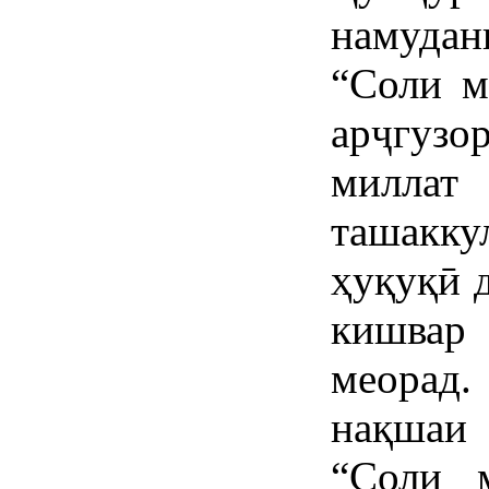
намудан
“Соли м
арҷгузо
миллат 
ташакк
ҳуқуқӣ 
кишвар 
меорад
нақшаи
“Соли 