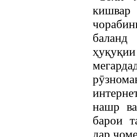
кишва
чораби
баланд
ҳуқуқи
мегарда
рӯзнома
интерне
нашр ва
барои т
дар ҷом