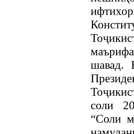
ифтихо
Конст
Тоҷики
маърифа
шавад. 
През
Тоҷикис
соли 2
“Соли м
намудан