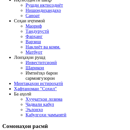
Рушди иқтисодиёт
Нишондиҳандаҳо
Саноат
Соҳаи иҷтимоӣ
Маориф
Тандурустӣ
Фарҳанг
Варзиш
Нақлиёт ва комм.
Матбуот
Лоиҳаҳои рушд
Инвеститсионӣ
Шарикон
Имтиёзҳо барои
сармоягузорон
Минтақаҳои истироҳатӣ
Ҳафтаномаи "Соҳил"
Ба аҳолӣ
Ҳуҷҷатҳои лозима
Ҷадвали қабул
Эълонҳо
Қабулгоҳи ҷамъиятӣ
Сомонаҳои
расмӣ