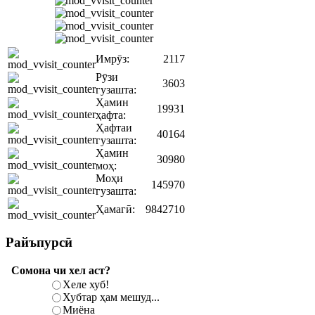
Имрӯз:
2117
Рӯзи
3603
гузашта:
Ҳамин
19931
ҳафта:
Ҳафтаи
40164
гузашта:
Ҳамин
30980
моҳ:
Моҳи
145970
гузашта:
Ҳамагӣ:
9842710
Райъпурсӣ
Сомона чи хел аст?
Хеле хуб!
Хубтар ҳам мешуд...
Миёна