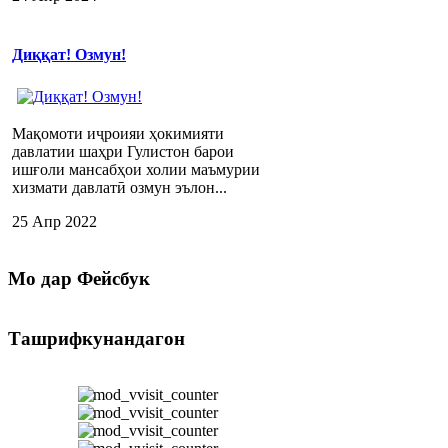
Диққат! Озмун!
Мақомоти иҷроияи ҳокимияти
давлатии шаҳри Гулистон барои
ишғоли мансабҳои холии маъмурии
хизмати давлатӣ озмун эълон...
25 Апр 2022
Мо
дар Фейсбук
Ташрифкунандагон