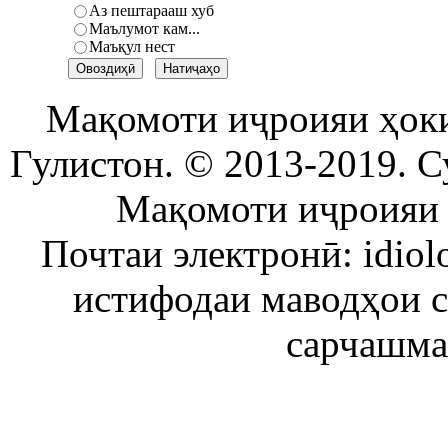
Аз пештарааш хуб
Маълумот кам...
Маъқул нест
Мақомоти иҷроияи ҳок
Гулистон. © 2013-2019. С
Мақомоти иҷроияи 
Почтаи электронӣ: idiol
истифодаи маводҳои 
сарчашма