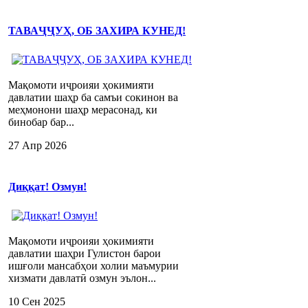
ТАВАҶҶУҲ, ОБ ЗАХИРА КУНЕД!
Мақомоти иҷроияи ҳокимияти
давлатии шаҳр ба самъи сокинон ва
меҳмонони шаҳр мерасонад, ки
бинобар бар...
27 Апр 2026
Диққат! Озмун!
Мақомоти иҷроияи ҳокимияти
давлатии шаҳри Гулистон барои
ишғоли мансабҳои холии маъмурии
хизмати давлатӣ озмун эълон...
10 Сен 2025