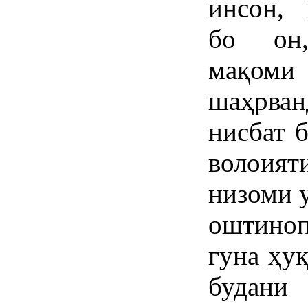
инсон, 
бо он,
мақом
шаҳрван
нисбат 
волоият
низоми 
оштино
гуна ҳу
будани