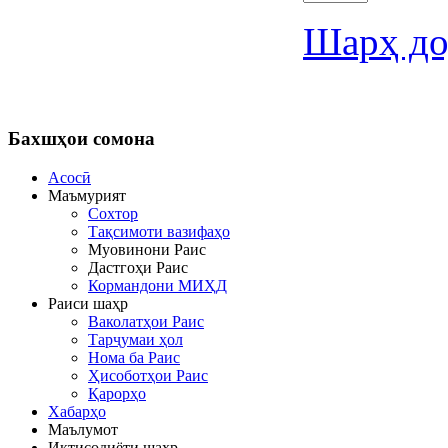
Шарҳ до
Бахшҳои
сомона
Асосӣ
Маъмурият
Сохтор
Тақсимоти вазифаҳо
Муовинони Раис
Дастгоҳи Раис
Кормандони МИҲД
Раиси шаҳр
Ваколатҳои Раис
Тарҷумаи ҳол
Нома ба Раис
Ҳисоботҳои Раис
Қарорҳо
Хабарҳо
Маълумот
Иқтисодиёти шаҳр