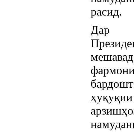
расид.
Дар т
Прези
мешавад
фармо
бардош
ҳуқуқи
арзишҳо
намуда