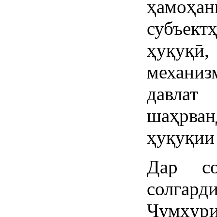
ҳамоҳан
субъект
ҳуқуқ
механиз
давлат
шаҳрван
ҳуқуқии
Дар со
солга
Ҷумҳур