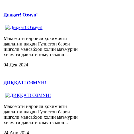
Диққат! Озмун!
Мақомоти иҷроияи ҳокимияти
давлатии шаҳри Гулистон барои
ишғоли мансабҳои холии маъмурии
хизмати давлатӣ озмун эълон...
04 Дек 2024
ДИҚҚАТ! ОЗМУН!
Мақомоти иҷроияи ҳокимияти
давлатии шаҳри Гулистон барои
ишғоли мансабҳои холии маъмурии
хизмати давлатӣ озмун эълон...
24 Апр 2024