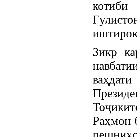
котиби
Гулист
иштирок
Зикр ка
навбати
ваҳдати
През
Тоҷики
Раҳмон 
пешниҳ