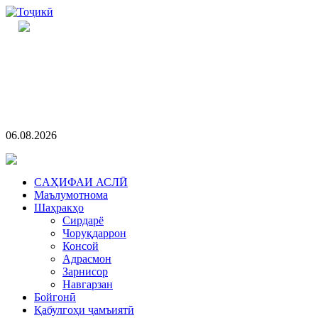
06.08.2026
CАҲИФАИ АСЛӢ
Маълумотнома
Шаҳракҳо
Сирдарё
Чоруқдаррон
Консой
Адрасмон
Зарнисор
Навгарзан
Бойгонӣ
Қабулгоҳи ҷамъиятӣ