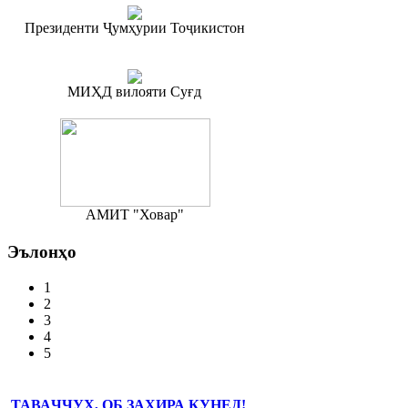
Президенти Ҷумҳурии Тоҷикистон
МИҲД вилояти Суғд
АМИТ "Ховар"
Эълонҳо
1
2
3
4
5
ТАВАҶҶУҲ, ОБ ЗАХИРА КУНЕД!