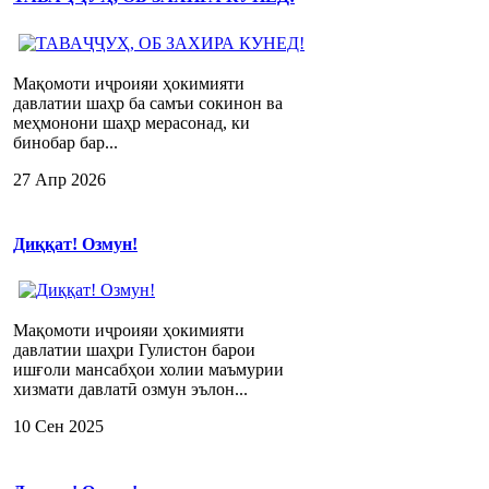
Мақомоти иҷроияи ҳокимияти
давлатии шаҳр ба самъи сокинон ва
меҳмонони шаҳр мерасонад, ки
бинобар бар...
27 Апр 2026
Диққат! Озмун!
Мақомоти иҷроияи ҳокимияти
давлатии шаҳри Гулистон барои
ишғоли мансабҳои холии маъмурии
хизмати давлатӣ озмун эълон...
10 Сен 2025