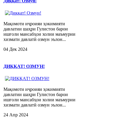
Диққат! Озмун!
Мақомоти иҷроияи ҳокимияти
давлатии шаҳри Гулистон барои
ишғоли мансабҳои холии маъмурии
хизмати давлатӣ озмун эълон...
04 Дек 2024
ДИҚҚАТ! ОЗМУН!
Мақомоти иҷроияи ҳокимияти
давлатии шаҳри Гулистон барои
ишғоли мансабҳои холии маъмурии
хизмати давлатӣ озмун эълон...
24 Апр 2024