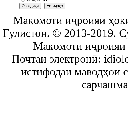
Мақомоти иҷроияи ҳок
Гулистон. © 2013-2019. С
Мақомоти иҷроияи 
Почтаи электронӣ: idiol
истифодаи маводҳои 
сарчашма