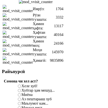
Имрӯз:
1704
Рӯзи
3332
гузашта:
Ҳамин
13117
ҳафта:
Ҳафтаи
40164
гузашта:
Ҳамин
24166
моҳ:
Моҳи
145970
гузашта:
Ҳамагӣ:
9835896
Райъпурсӣ
Сомона чи хел аст?
Хеле хуб!
Хубтар ҳам мешуд...
Миёна
Аз пештарааш хуб
Маълумот кам...
Маъқул нест