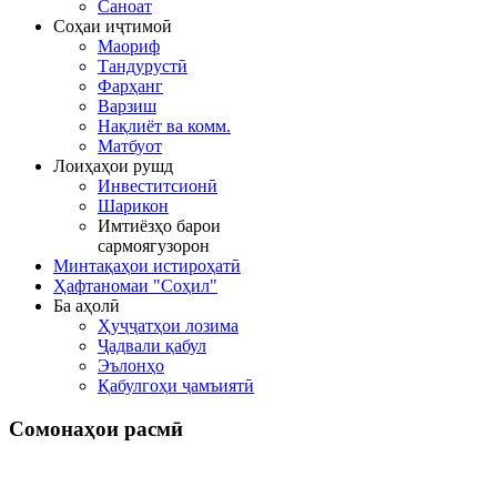
Саноат
Соҳаи иҷтимоӣ
Маориф
Тандурустӣ
Фарҳанг
Варзиш
Нақлиёт ва комм.
Матбуот
Лоиҳаҳои рушд
Инвеститсионӣ
Шарикон
Имтиёзҳо барои
сармоягузорон
Минтақаҳои истироҳатӣ
Ҳафтаномаи "Соҳил"
Ба аҳолӣ
Ҳуҷҷатҳои лозима
Ҷадвали қабул
Эълонҳо
Қабулгоҳи ҷамъиятӣ
Сомонаҳои
расмӣ