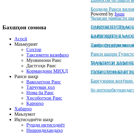
Шиносоӣ бо рафти к
Боздиди Раиси вило
Powered by
Issuu
Ҷаласаи ҷамбасти ш
Бахшҳои
сомона
Гулистон ва Шӯрои к
БАРДОШТУ ТААССУР
адиби пуркори милл
БАРДОШТУ ТААССУР
Асосӣ
Маъмурият
адиби пуркори милл
Ташрифи рӯзноманиг
Сохтор
Раиси шаҳри Гулисто
Тақсимоти вазифаҳо
Муовинони Раис
Тоҷикистон дидан н
МАҶЛИСИ КУМИТ
Дастгоҳи Раис
Кормандони МИҲД
ГУЛИСТОН БАРГУ
Вазъи иҷтимоӣ ва иқ
Раиси шаҳр
Баргузории вохӯрии
Ваколатҳои Раис
Тарҷумаи ҳол
бо интихобкунандаг
Нома ба Раис
Ҳисоботҳои Раис
Қарорҳо
Хабарҳо
Маълумот
Иқтисодиёти шаҳр
Рушди иқтисодиёт
Нишондиҳандаҳо