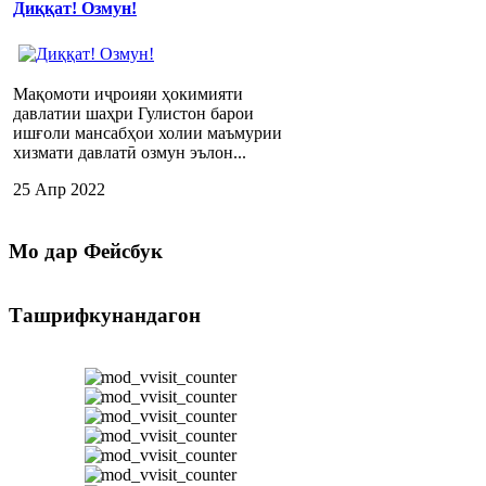
Диққат! Озмун!
Мақомоти иҷроияи ҳокимияти
давлатии шаҳри Гулистон барои
ишғоли мансабҳои холии маъмурии
хизмати давлатӣ озмун эълон...
25 Апр 2022
Мо
дар Фейсбук
Ташрифкунандагон