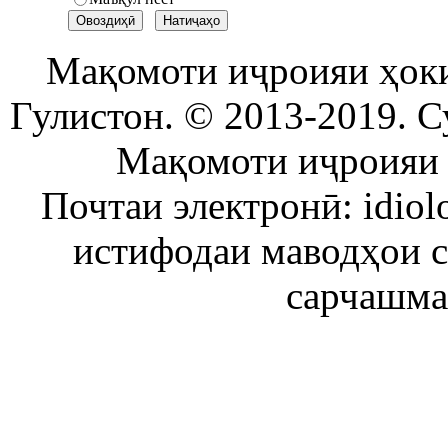
Мақомоти иҷроияи ҳок
Гулистон. © 2013-2019. С
Мақомоти иҷроияи 
Почтаи электронӣ: idiol
истифодаи маводҳои 
сарчашма