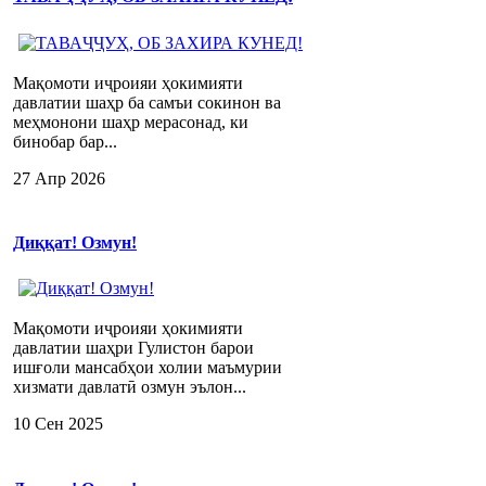
Мақомоти иҷроияи ҳокимияти
давлатии шаҳр ба самъи сокинон ва
меҳмонони шаҳр мерасонад, ки
бинобар бар...
27 Апр 2026
Диққат! Озмун!
Мақомоти иҷроияи ҳокимияти
давлатии шаҳри Гулистон барои
ишғоли мансабҳои холии маъмурии
хизмати давлатӣ озмун эълон...
10 Сен 2025