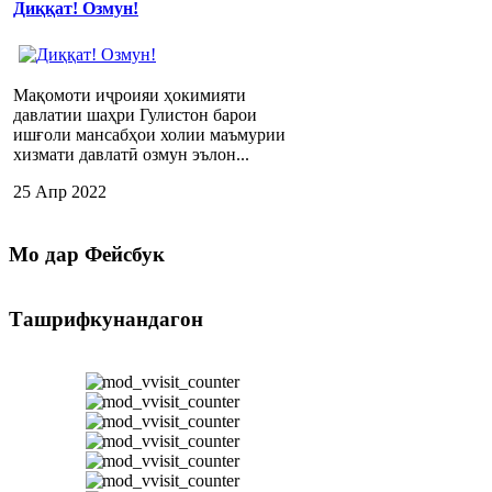
Диққат! Озмун!
Мақомоти иҷроияи ҳокимияти
давлатии шаҳри Гулистон барои
ишғоли мансабҳои холии маъмурии
хизмати давлатӣ озмун эълон...
25 Апр 2022
Мо
дар Фейсбук
Ташрифкунандагон