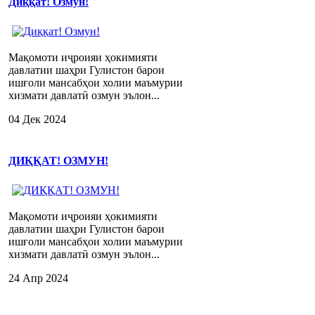
Диққат! Озмун!
Мақомоти иҷроияи ҳокимияти
давлатии шаҳри Гулистон барои
ишғоли мансабҳои холии маъмурии
хизмати давлатӣ озмун эълон...
04 Дек 2024
ДИҚҚАТ! ОЗМУН!
Мақомоти иҷроияи ҳокимияти
давлатии шаҳри Гулистон барои
ишғоли мансабҳои холии маъмурии
хизмати давлатӣ озмун эълон...
24 Апр 2024