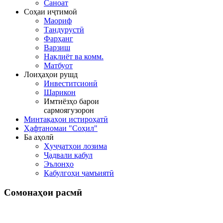
Саноат
Соҳаи иҷтимоӣ
Маориф
Тандурустӣ
Фарҳанг
Варзиш
Нақлиёт ва комм.
Матбуот
Лоиҳаҳои рушд
Инвеститсионӣ
Шарикон
Имтиёзҳо барои
сармоягузорон
Минтақаҳои истироҳатӣ
Ҳафтаномаи "Соҳил"
Ба аҳолӣ
Ҳуҷҷатҳои лозима
Ҷадвали қабул
Эълонҳо
Қабулгоҳи ҷамъиятӣ
Сомонаҳои
расмӣ