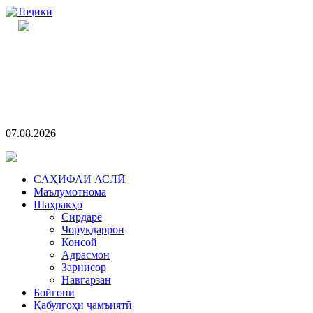
07.08.2026
CАҲИФАИ АСЛӢ
Маълумотнома
Шаҳракҳо
Сирдарё
Чоруқдаррон
Консой
Адрасмон
Зарнисор
Навгарзан
Бойгонӣ
Қабулгоҳи ҷамъиятӣ