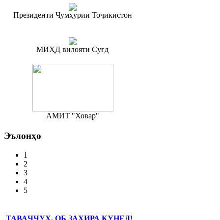
Президенти Ҷумҳурии Тоҷикистон
МИҲД вилояти Суғд
АМИТ "Ховар"
Эълонҳо
1
2
3
4
5
ТАВАҶҶУҲ, ОБ ЗАХИРА КУНЕД!