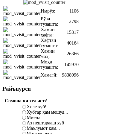
Имрӯз:
1106
Рӯзи
2798
гузашта:
Ҳамин
15317
ҳафта:
Ҳафтаи
40164
гузашта:
Ҳамин
26366
моҳ:
Моҳи
145970
гузашта:
Ҳамагӣ:
9838096
Райъпурсӣ
Сомона чи хел аст?
Хеле хуб!
Хубтар ҳам мешуд...
Миёна
Аз пештарааш хуб
Маълумот кам...
Маъқул нест