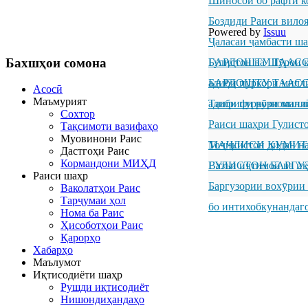
Шиносоӣ бо рафти к
Боздиди Раиси вило
Powered by
Issuu
Ҷаласаи ҷамбасти ш
Бахшҳои
сомона
Гулистон ва Шӯрои к
БАРДОШТУ ТААССУР
адиби пуркори милл
БАРДОШТУ ТААССУР
Асосӣ
Маъмурият
адиби пуркори милл
Ташрифи рӯзноманиг
Сохтор
Раиси шаҳри Гулисто
Тақсимоти вазифаҳо
Муовинони Раис
Тоҷикистон дидан н
МАҶЛИСИ КУМИТ
Дастгоҳи Раис
Кормандони МИҲД
ГУЛИСТОН БАРГУ
Вазъи иҷтимоӣ ва иқ
Раиси шаҳр
Баргузории вохӯрии
Ваколатҳои Раис
Тарҷумаи ҳол
бо интихобкунандаг
Нома ба Раис
Ҳисоботҳои Раис
Қарорҳо
Хабарҳо
Маълумот
Иқтисодиёти шаҳр
Рушди иқтисодиёт
Нишондиҳандаҳо