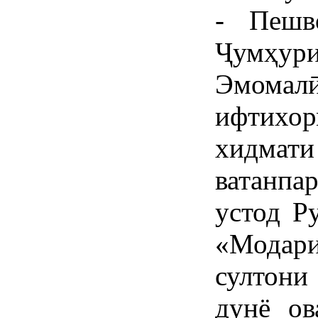
- Пешв
Ҷумҳури
Эмом
ифтих
хидм
ватанпа
устод Р
«Модар
султони
дунё ов