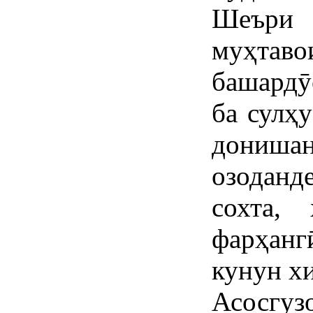
Шеъри
муҳтав
башардӯ
ба сулҳу
донишан
озоданд
сохта,
фарҳан
кунун х
Асосгуз