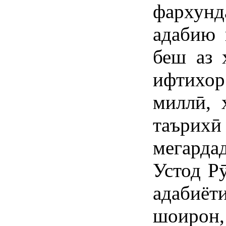
фархунд
адабию 
беш аз 
ифтихор
миллӣ, 
таърих
мегарда
Устод Р
адабиёт
шоирон,