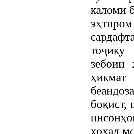
каломи 
эҳтиром
сардафт
тоҷику 
зебоии 
ҳикмат
беандоз
боқист,
инсонҳо
хоҳад м