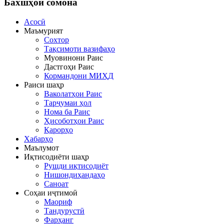
Бахшҳои
сомона
Асосӣ
Маъмурият
Сохтор
Тақсимоти вазифаҳо
Муовинони Раис
Дастгоҳи Раис
Кормандони МИҲД
Раиси шаҳр
Ваколатҳои Раис
Тарҷумаи ҳол
Нома ба Раис
Ҳисоботҳои Раис
Қарорҳо
Хабарҳо
Маълумот
Иқтисодиёти шаҳр
Рушди иқтисодиёт
Нишондиҳандаҳо
Саноат
Соҳаи иҷтимоӣ
Маориф
Тандурустӣ
Фарҳанг