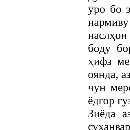
ӯро бо 
нармиву
наслҳои
боду бо
ҳифз ме
оянда, а
чун мер
ёдгор гу
Зиёда а
суханва