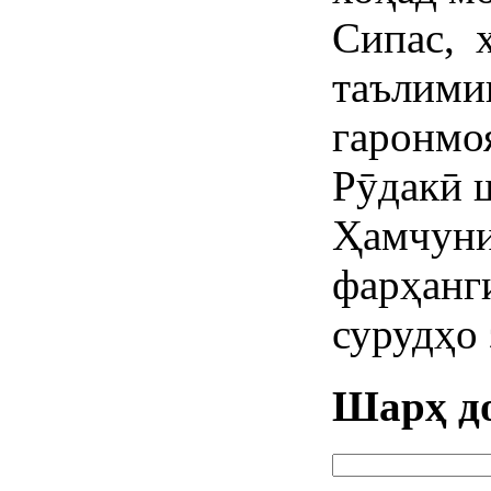
Сипас, 
таъли
гаронмо
Рӯдакӣ 
Ҳамчуни
фарҳан
сурудҳо 
Шарҳ д