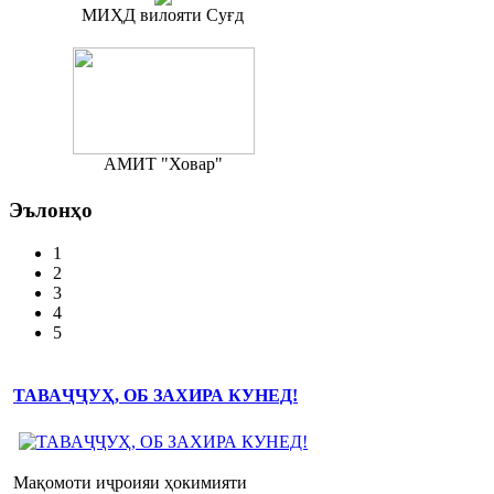
МИҲД вилояти Суғд
АМИТ "Ховар"
Эълонҳо
1
2
3
4
5
ТАВАҶҶУҲ, ОБ ЗАХИРА КУНЕД!
Мақомоти иҷроияи ҳокимияти