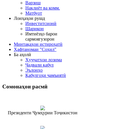
Варзиш
Нақлиёт ва комм.
Матбуот
Лоиҳаҳои рушд
Инвеститсионӣ
Шарикон
Имтиёзҳо барои
сармоягузорон
Минтақаҳои истироҳатӣ
Ҳафтаномаи "Соҳил"
Ба аҳолӣ
Ҳуҷҷатҳои лозима
Ҷадвали қабул
Эълонҳо
Қабулгоҳи ҷамъиятӣ
Сомонаҳои
расмӣ
Президенти Ҷумҳурии Тоҷикистон