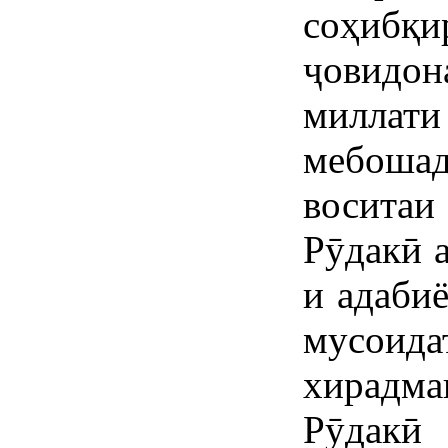
соҳибқи
ҷовидо
миллат
мебошад
воситаи
Рӯдакӣ а
и адабиё
мусоид
хирад
Рӯдакӣ