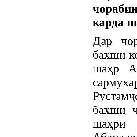
чораби
карда ш
Дар чо
бахши к
шаҳр А
сармуҳа
Рустам
бахши 
шаҳри 