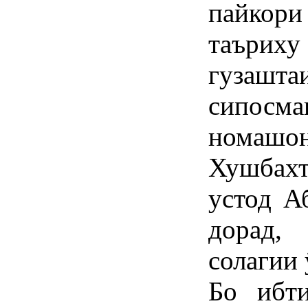
пайкори
таърих
гузаш
сипосма
номашон
Хушбах
устод А
дорад,
солагии
Бо ибти