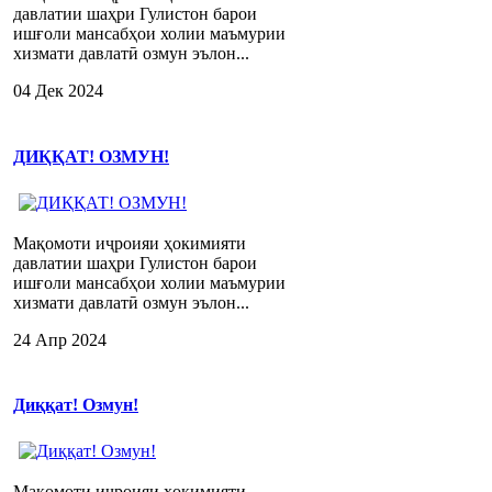
давлатии шаҳри Гулистон барои
ишғоли мансабҳои холии маъмурии
хизмати давлатӣ озмун эълон...
04 Дек 2024
ДИҚҚАТ! ОЗМУН!
Мақомоти иҷроияи ҳокимияти
давлатии шаҳри Гулистон барои
ишғоли мансабҳои холии маъмурии
хизмати давлатӣ озмун эълон...
24 Апр 2024
Диққат! Озмун!
Мақомоти иҷроияи ҳокимияти