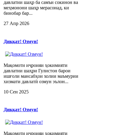
давлатии шаҳр ба самъи сокинон ва
меҳмонони шаҳр мерасонад, ки
бинобар бар...
27 Апр 2026
Диққат! Озмун!
Мақомоти иҷроияи ҳокимияти
давлатии шаҳри Гулистон барои
ишғоли мансабҳои холии маъмурии
хизмати давлатӣ озмун эълон...
10 Сен 2025
Диққат! Озмун!
Мақомоти иҷроияи ҳокимияти