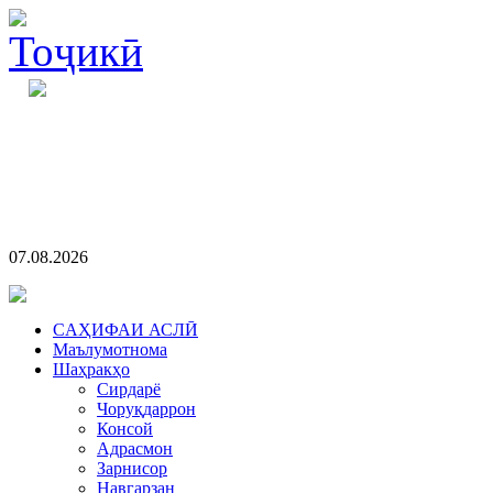
07.08.2026
CАҲИФАИ АСЛӢ
Маълумотнома
Шаҳракҳо
Сирдарё
Чоруқдаррон
Консой
Адрасмон
Зарнисор
Навгарзан