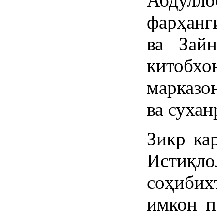
Абдул
фарҳанг
ва Зайн
кито
марказо
ва сухан
Зикр ка
Истиқ
соҳиби
имкон п