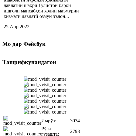
давлатии шаҳри Гулистон барои
ишғоли мансабҳои холии маъмурии
хизмати давлатӣ озмун эълон...
25 Апр 2022
Мо
дар Фейсбук
Ташрифкунандагон
Имрӯз:
3034
Рӯзи
2798
гузашта: