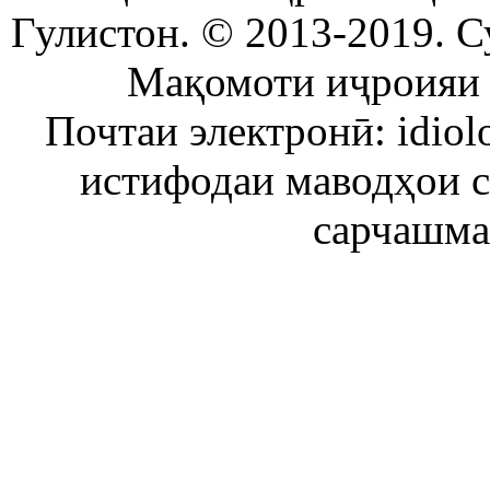
Гулистон. © 2013-2019. С
Мақомоти иҷроияи 
Почтаи электронӣ: idiol
истифодаи маводҳои 
сарчашма