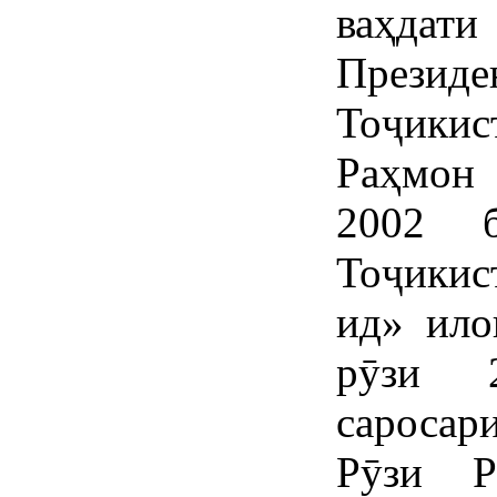
ваҳдати
През
Тоҷики
Раҳмон
2002 
Тоҷикис
ид» ило
рӯзи 
саросар
Рӯзи Р