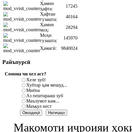
Ҳамин
17245
ҳафта:
Ҳафтаи
40164
гузашта:
Ҳамин
28294
моҳ:
Моҳи
145970
гузашта:
Ҳамагӣ:
9840024
Райъпурсӣ
Сомона чи хел аст?
Хеле хуб!
Хубтар ҳам мешуд...
Миёна
Аз пештарааш хуб
Маълумот кам...
Маъқул нест
Мақомоти иҷроияи ҳок