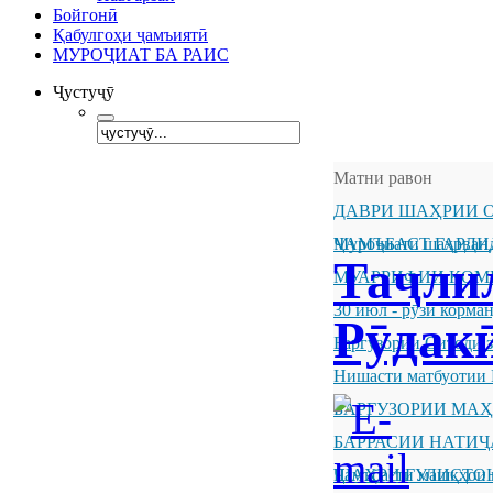
Бойгонӣ
Қабулгоҳи ҷамъиятӣ
МУРОҶИАТ БА РАИС
Ҷустуҷӯ
Матни равон
ДАВРИ ШАҲРИИ О
ҶАМЪБАСТ ГАРДИ
Муроҷиати шаҳрванд
Таҷли
МУАРРИФИИ КОМ
30 июл - рӯзи корм
Рӯдак
Баргузории Ситоди 
Нишасти матбуотии 
БАРГУЗОРИИ МА
БАРРАСИИ НАТИ
ШАҲРИ ГУЛИСТО
Ҷамъбасти машқҳои 