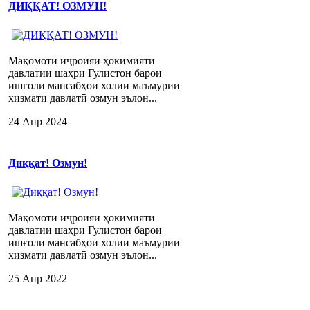
ДИҚҚАТ! ОЗМУН!
Мақомоти иҷроияи ҳокимияти
давлатии шаҳри Гулистон барои
ишғоли мансабҳои холии маъмурии
хизмати давлатӣ озмун эълон...
24 Апр 2024
Диққат! Озмун!
Мақомоти иҷроияи ҳокимияти
давлатии шаҳри Гулистон барои
ишғоли мансабҳои холии маъмурии
хизмати давлатӣ озмун эълон...
25 Апр 2022