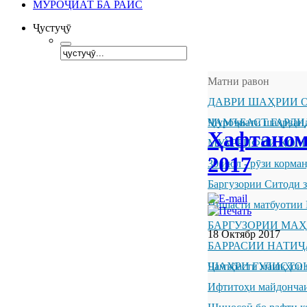
МУРОҶИАТ БА РАИС
Ҷустуҷӯ
Матни равон
ДАВРИ ШАҲРИИ О
ҶАМЪБАСТ ГАРДИ
Муроҷиати шаҳрванд
Ҳафтаном
МУАРРИФИИ КОМ
2017
30 июл - рӯзи корм
Баргузории Ситоди 
Нишасти матбуотии 
БАРГУЗОРИИ МА
18 Октябр 2017
БАРРАСИИ НАТИ
ШАҲРИ ГУЛИСТО
Ҷамъбасти машқҳои 
Ифтитоҳи майдончаи