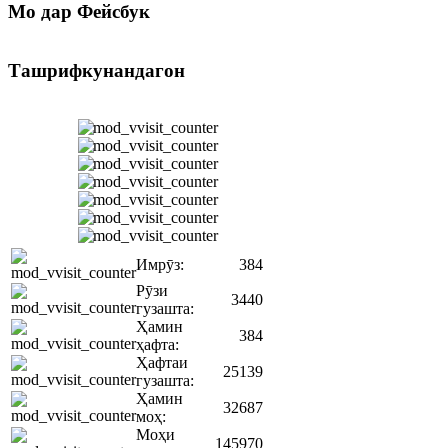
Мо
дар Фейсбук
Ташрифкунандагон
Имрӯз:
384
Рӯзи
3440
гузашта:
Ҳамин
384
ҳафта:
Ҳафтаи
25139
гузашта:
Ҳамин
32687
моҳ:
Моҳи
145970