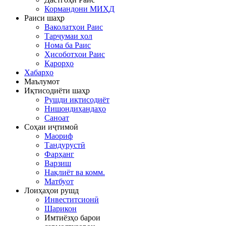
Кормандони МИҲД
Раиси шаҳр
Ваколатҳои Раис
Тарҷумаи ҳол
Нома ба Раис
Ҳисоботҳои Раис
Қарорҳо
Хабарҳо
Маълумот
Иқтисодиёти шаҳр
Рушди иқтисодиёт
Нишондиҳандаҳо
Саноат
Соҳаи иҷтимоӣ
Маориф
Тандурустӣ
Фарҳанг
Варзиш
Нақлиёт ва комм.
Матбуот
Лоиҳаҳои рушд
Инвеститсионӣ
Шарикон
Имтиёзҳо барои