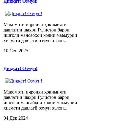
Диққат! Озмун!
Мақомоти иҷроияи ҳокимияти
давлатии шаҳри Гулистон барои
ишғоли мансабҳои холии маъмурии
хизмати давлатӣ озмун эълон...
10 Сен 2025
Диққат! Озмун!
Мақомоти иҷроияи ҳокимияти
давлатии шаҳри Гулистон барои
ишғоли мансабҳои холии маъмурии
хизмати давлатӣ озмун эълон...
04 Дек 2024