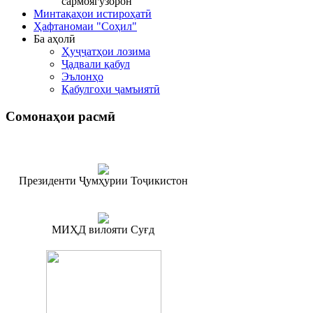
сармоягузорон
Минтақаҳои истироҳатӣ
Ҳафтаномаи "Соҳил"
Ба аҳолӣ
Ҳуҷҷатҳои лозима
Ҷадвали қабул
Эълонҳо
Қабулгоҳи ҷамъиятӣ
Сомонаҳои
расмӣ
Президенти Ҷумҳурии Тоҷикистон
МИҲД вилояти Суғд