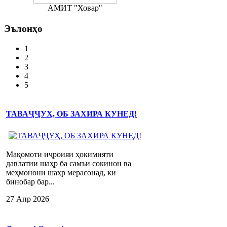
АМИТ "Ховар"
Эълонҳо
1
2
3
4
5
ТАВАҶҶУҲ, ОБ ЗАХИРА КУНЕД!
Мақомоти иҷроияи ҳокимияти
давлатии шаҳр ба самъи сокинон ва
меҳмонони шаҳр мерасонад, ки
бинобар бар...
27 Апр 2026