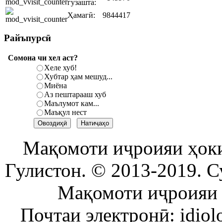
гузашта:
Ҳамагӣ:
9844417
Райъпурсӣ
Сомона чи хел аст?
Хеле хуб!
Хубтар ҳам мешуд...
Миёна
Аз пештарааш хуб
Маълумот кам...
Маъқул нест
Мақомоти иҷроияи ҳок
Гулистон. © 2013-2019. С
Мақомоти иҷроияи 
Почтаи электронӣ: idiol