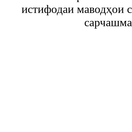
истифодаи маводҳои 
сарчашма