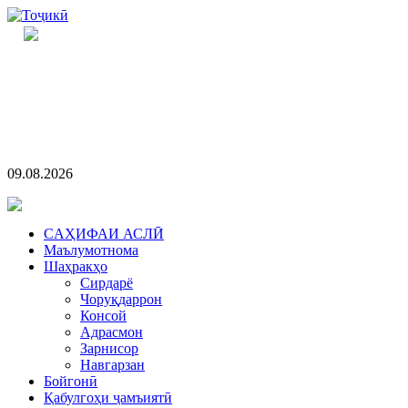
09.08.2026
CАҲИФАИ АСЛӢ
Маълумотнома
Шаҳракҳо
Сирдарё
Чоруқдаррон
Консой
Адрасмон
Зарнисор
Навгарзан
Бойгонӣ
Қабулгоҳи ҷамъиятӣ