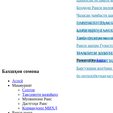
Шиносоӣ бо рафти к
Боздиди Раиси вило
Ҷаласаи ҷамбасти ш
Гулистон ва Шӯрои к
БАРДОШТУ ТААССУР
адиби пуркори милл
БАРДОШТУ ТААССУР
адиби пуркори милл
Ташрифи рӯзноманиг
Раиси шаҳри Гулисто
Тоҷикистон дидан н
МАҶЛИСИ КУМИТ
Powered by
Issuu
ГУЛИСТОН БАРГУ
Вазъи иҷтимоӣ ва иқ
Баргузории вохӯрии
Бахшҳои
сомона
бо интихобкунандаг
Асосӣ
Маъмурият
Сохтор
Тақсимоти вазифаҳо
Муовинони Раис
Дастгоҳи Раис
Кормандони МИҲД
Раиси шаҳр