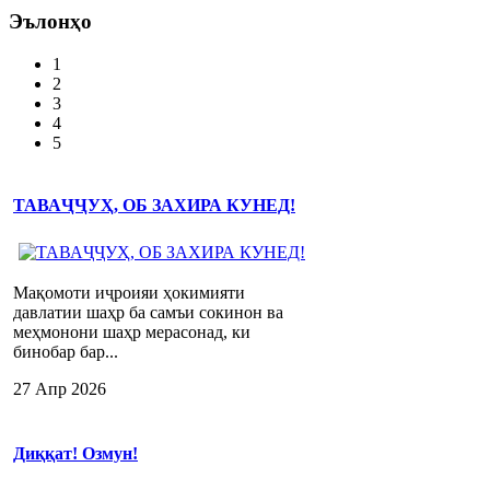
Эълонҳо
1
2
3
4
5
ТАВАҶҶУҲ, ОБ ЗАХИРА КУНЕД!
Мақомоти иҷроияи ҳокимияти
давлатии шаҳр ба самъи сокинон ва
меҳмонони шаҳр мерасонад, ки
бинобар бар...
27 Апр 2026
Диққат! Озмун!