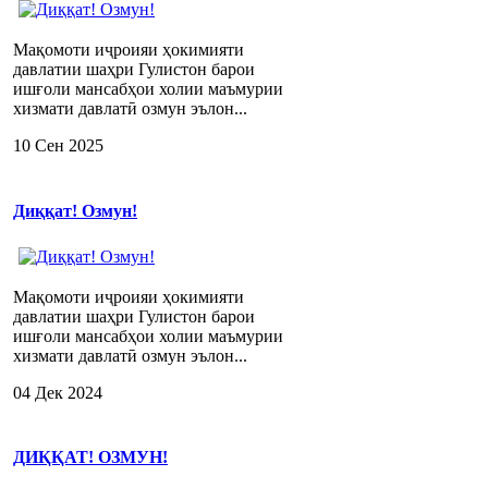
Мақомоти иҷроияи ҳокимияти
давлатии шаҳри Гулистон барои
ишғоли мансабҳои холии маъмурии
хизмати давлатӣ озмун эълон...
10 Сен 2025
Диққат! Озмун!
Мақомоти иҷроияи ҳокимияти
давлатии шаҳри Гулистон барои
ишғоли мансабҳои холии маъмурии
хизмати давлатӣ озмун эълон...
04 Дек 2024
ДИҚҚАТ! ОЗМУН!