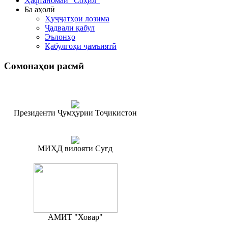
Ҳафтаномаи "Соҳил"
Ба аҳолӣ
Ҳуҷҷатҳои лозима
Ҷадвали қабул
Эълонҳо
Қабулгоҳи ҷамъиятӣ
Сомонаҳои
расмӣ
Президенти Ҷумҳурии Тоҷикистон
МИҲД вилояти Суғд
АМИТ "Ховар"