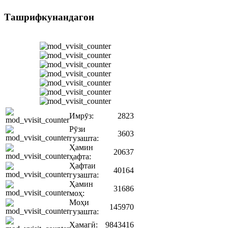
Ташрифкунандагон
Имрӯз:
2823
Рӯзи
3603
гузашта:
Ҳамин
20637
ҳафта:
Ҳафтаи
40164
гузашта:
Ҳамин
31686
моҳ:
Моҳи
145970
гузашта:
Ҳамагӣ:
9843416