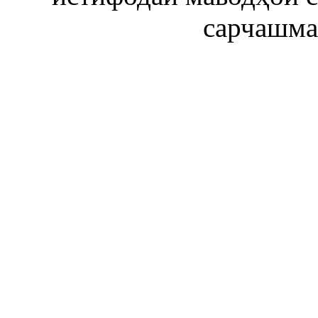
сарчашма