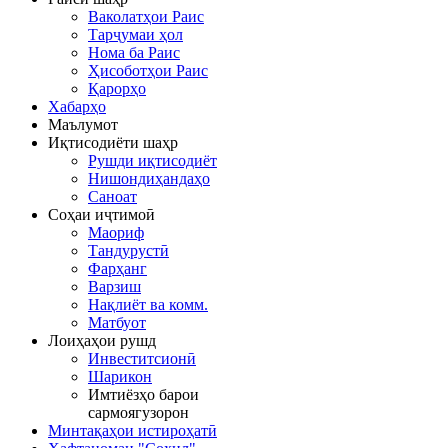
Ваколатҳои Раис
Тарҷумаи ҳол
Нома ба Раис
Ҳисоботҳои Раис
Қарорҳо
Хабарҳо
Маълумот
Иқтисодиёти шаҳр
Рушди иқтисодиёт
Нишондиҳандаҳо
Саноат
Соҳаи иҷтимоӣ
Маориф
Тандурустӣ
Фарҳанг
Варзиш
Нақлиёт ва комм.
Матбуот
Лоиҳаҳои рушд
Инвеститсионӣ
Шарикон
Имтиёзҳо барои
сармоягузорон
Минтақаҳои истироҳатӣ