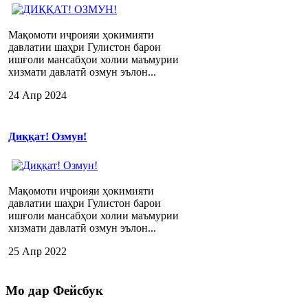
Мақомоти иҷроияи ҳокимияти
давлатии шаҳри Гулистон барои
ишғоли мансабҳои холии маъмурии
хизмати давлатӣ озмун эълон...
24 Апр 2024
Диққат! Озмун!
Мақомоти иҷроияи ҳокимияти
давлатии шаҳри Гулистон барои
ишғоли мансабҳои холии маъмурии
хизмати давлатӣ озмун эълон...
25 Апр 2022
Мо
дар Фейсбук