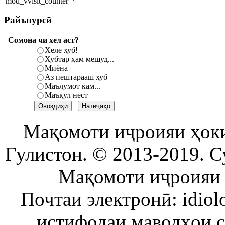
Райъпурсӣ
Сомона чи хел аст?
Хеле хуб!
Хубтар ҳам мешуд...
Миёна
Аз пештарааш хуб
Маълумот кам...
Маъқул нест
Мақомоти иҷроияи ҳок
Гулистон. © 2013-2019. С
Мақомоти иҷроияи 
Почтаи электронӣ: idiol
истифодаи маводҳои 