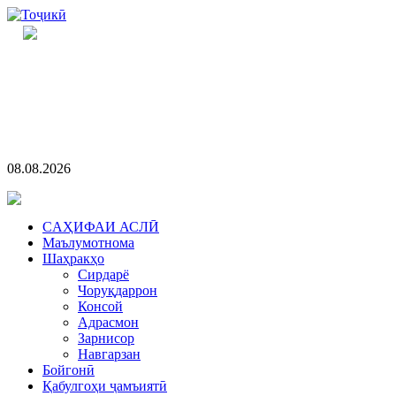
08.08.2026
CАҲИФАИ АСЛӢ
Маълумотнома
Шаҳракҳо
Сирдарё
Чоруқдаррон
Консой
Адрасмон
Зарнисор
Навгарзан
Бойгонӣ
Қабулгоҳи ҷамъиятӣ