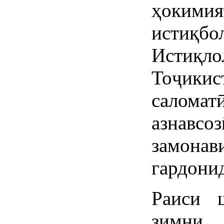
ҳокими
истиқб
Истиқл
Тоҷики
салом
азнавсо
замона
гардони
Раиси 
зимни 