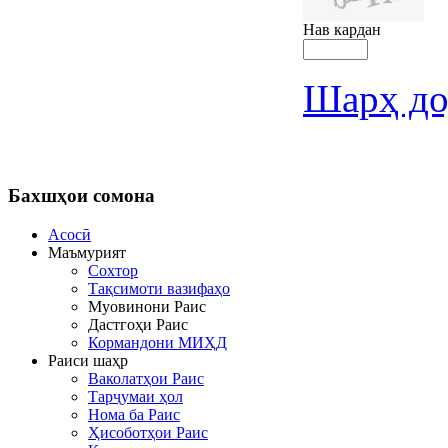
Нав кардан
Шарҳ до
Бахшҳои
сомона
Асосӣ
Маъмурият
Сохтор
Тақсимоти вазифаҳо
Муовинони Раис
Дастгоҳи Раис
Кормандони МИҲД
Раиси шаҳр
Ваколатҳои Раис
Тарҷумаи ҳол
Нома ба Раис
Ҳисоботҳои Раис