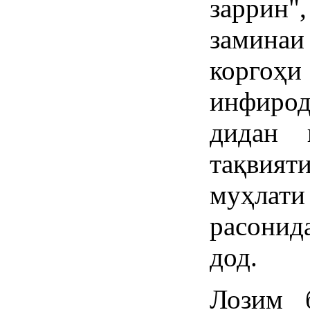
заррин"
замин
коргоҳ
инфиро
дидан 
тақвияти
муҳлат
расони
дод.
Лозим 