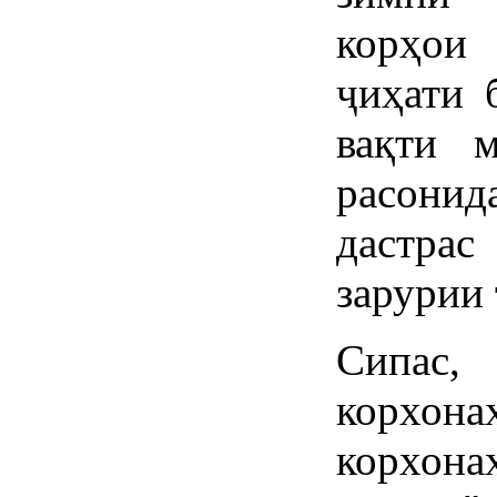
корҳои
ҷиҳати 
вақти 
расонид
дастра
зарурии 
Сипас
корхон
корхон