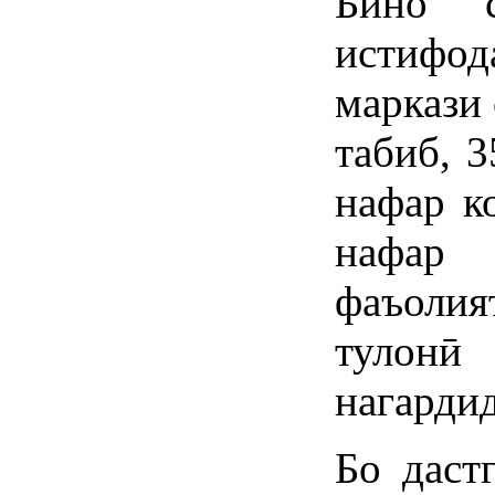
Бино 
истифо
маркази
табиб, 
нафар к
нафар
фаъолия
тулон
нагардид
Бо даст