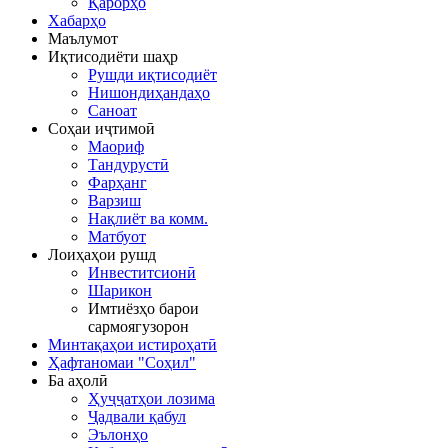
Қарорҳо
Хабарҳо
Маълумот
Иқтисодиёти шаҳр
Рушди иқтисодиёт
Нишондиҳандаҳо
Саноат
Соҳаи иҷтимоӣ
Маориф
Тандурустӣ
Фарҳанг
Варзиш
Нақлиёт ва комм.
Матбуот
Лоиҳаҳои рушд
Инвеститсионӣ
Шарикон
Имтиёзҳо барои
сармоягузорон
Минтақаҳои истироҳатӣ
Ҳафтаномаи "Соҳил"
Ба аҳолӣ
Ҳуҷҷатҳои лозима
Ҷадвали қабул
Эълонҳо