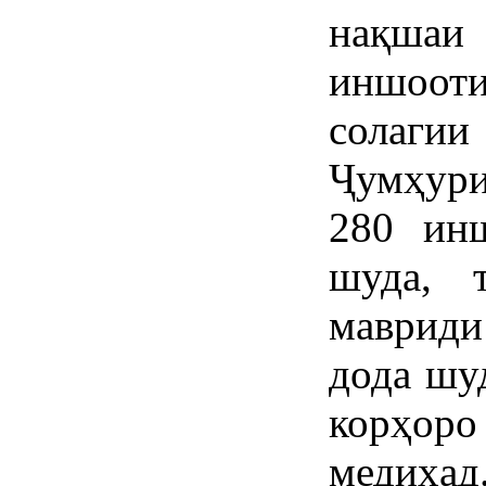
нақшаи
иншооти
солаги
Ҷумҳури
280 ин
шуда, 
маврид
дода шу
корҳор
медиҳад