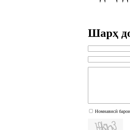
Шарҳ д
Номнависӣ барои