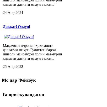
ишғоли мансабҳои холии маъмурии
хизмати давлатӣ озмун эълон...
24 Апр 2024
Диққат! Озмун!
Мақомоти иҷроияи ҳокимияти
давлатии шаҳри Гулистон барои
ишғоли мансабҳои холии маъмурии
хизмати давлатӣ озмун эълон...
25 Апр 2022
Мо
дар Фейсбук
Ташрифкунандагон