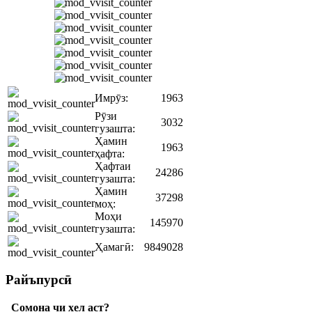
Имрӯз:
1963
Рӯзи
3032
гузашта:
Ҳамин
1963
ҳафта:
Ҳафтаи
24286
гузашта:
Ҳамин
37298
моҳ:
Моҳи
145970
гузашта:
Ҳамагӣ:
9849028
Райъпурсӣ
Сомона чи хел аст?