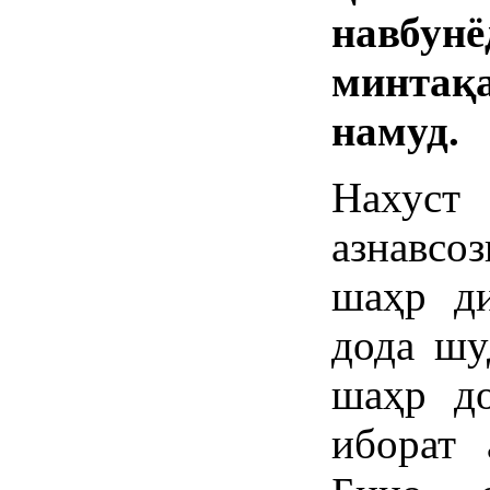
навбу
минтақа
намуд.
Нахуст
азнавсо
шаҳр ди
дода шу
шаҳр д
иборат 