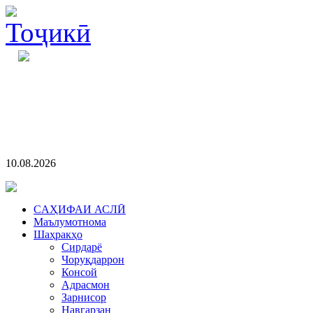
10.08.2026
CАҲИФАИ АСЛӢ
Маълумотнома
Шаҳракҳо
Сирдарё
Чоруқдаррон
Консой
Адрасмон
Зарнисор
Навгарзан