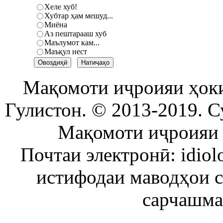
Хеле хуб!
Хубтар ҳам мешуд...
Миёна
Аз пештарааш хуб
Маълумот кам...
Маъқул нест
Мақомоти иҷроияи ҳок
Гулистон. © 2013-2019. С
Мақомоти иҷроияи 
Почтаи электронӣ: idiol
истифодаи маводҳои 
сарчашма