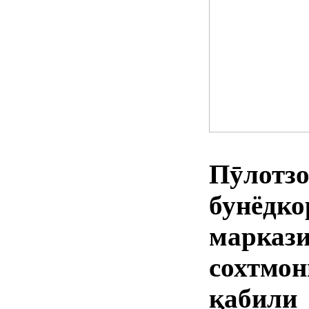
Пӯлотз
бунёдко
марказ
сохтмо
қабили