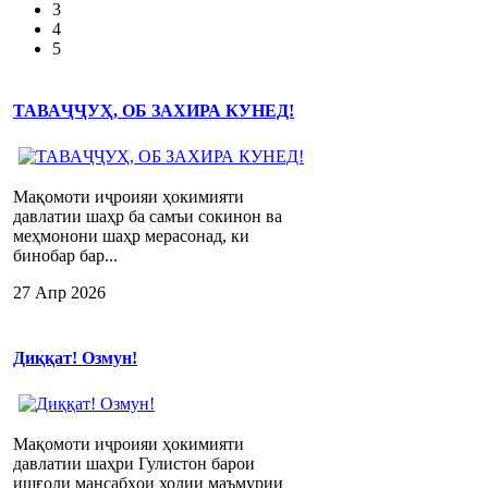
3
4
5
ТАВАҶҶУҲ, ОБ ЗАХИРА КУНЕД!
Мақомоти иҷроияи ҳокимияти
давлатии шаҳр ба самъи сокинон ва
меҳмонони шаҳр мерасонад, ки
бинобар бар...
27 Апр 2026
Диққат! Озмун!
Мақомоти иҷроияи ҳокимияти
давлатии шаҳри Гулистон барои
ишғоли мансабҳои холии маъмурии