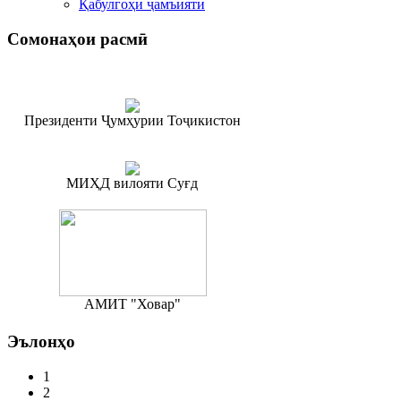
Қабулгоҳи ҷамъиятӣ
Сомонаҳои
расмӣ
Президенти Ҷумҳурии Тоҷикистон
МИҲД вилояти Суғд
АМИТ "Ховар"
Эълонҳо
1
2