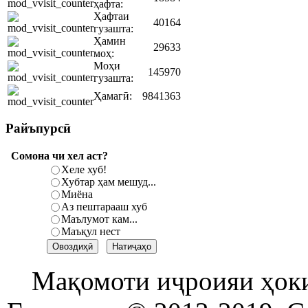
ҳафта:
Ҳафтаи
40164
гузашта:
Ҳамин
29633
моҳ:
Моҳи
145970
гузашта:
Ҳамагӣ:
9841363
Райъпурсӣ
Сомона чи хел аст?
Хеле хуб!
Хубтар ҳам мешуд...
Миёна
Аз пештарааш хуб
Маълумот кам...
Маъқул нест
Мақомоти иҷроияи ҳок