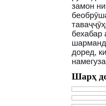
замон ни
беобрӯша
таваҷҷӯҳ
бехабар 
шарманда
доред, к
намегуза
Шарҳ д