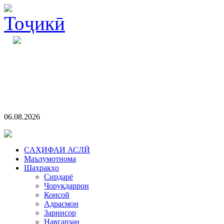
06.08.2026
CАҲИФАИ АСЛӢ
Маълумотнома
Шаҳракҳо
Сирдарё
Чоруқдаррон
Консой
Адрасмон
Зарнисор
Навгарзан