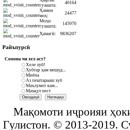
40164
гузашта:
Ҳамин
24477
моҳ:
Моҳи
145970
гузашта:
Ҳамагӣ:
9836207
Райъпурсӣ
Сомона чи хел аст?
Хеле хуб!
Хубтар ҳам мешуд...
Миёна
Аз пештарааш хуб
Маълумот кам...
Маъқул нест
Мақомоти иҷроияи ҳок
Гулистон. © 2013-2019. С