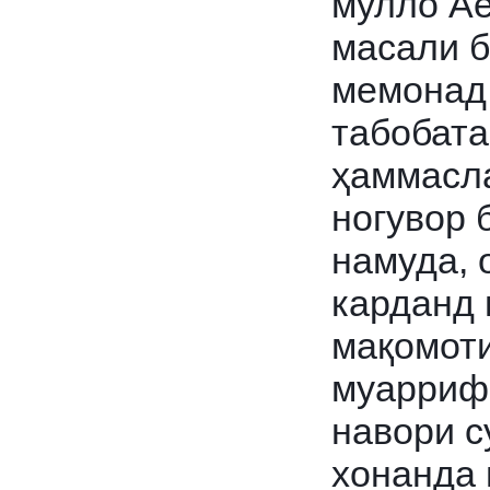
мулло А
масали 
мемонад,
табобата
ҳаммасла
ногувор
намуда, 
карданд 
мақомоти
муаррифӣ
навори с
хонанда 