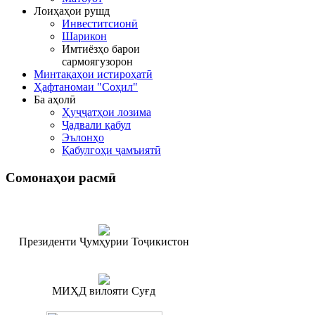
Лоиҳаҳои рушд
Инвеститсионӣ
Шарикон
Имтиёзҳо барои
сармоягузорон
Минтақаҳои истироҳатӣ
Ҳафтаномаи "Соҳил"
Ба аҳолӣ
Ҳуҷҷатҳои лозима
Ҷадвали қабул
Эълонҳо
Қабулгоҳи ҷамъиятӣ
Сомонаҳои
расмӣ
Президенти Ҷумҳурии Тоҷикистон
МИҲД вилояти Суғд