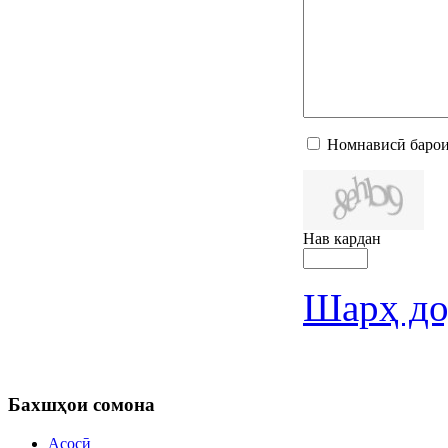
Номнависӣ барои
Нав кардан
Шарҳ до
Бахшҳои
сомона
Асосӣ