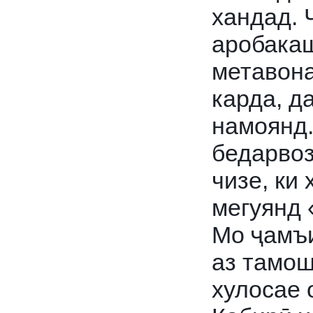
хандад. 
аробакаш
метавона
карда, д
намоянд.
бедарвоз
чизе, ки 
мегуянд 
Мо ҷамъ
аз тамош
хулосае 