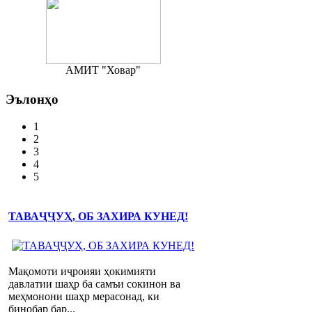
АМИТ "Ховар"
Эълонҳо
1
2
3
4
5
ТАВАҶҶУҲ, ОБ ЗАХИРА КУНЕД!
Мақомоти иҷроияи ҳокимияти
давлатии шаҳр ба самъи сокинон ва
меҳмонони шаҳр мерасонад, ки
бинобар бар...