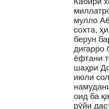
Кабирӣ х
миллатро
мулло Аё
сохта, ҳ
берун ба
дигарро
ёфтани 
шаҳри Д
июли сол
намудан
оид ба қ
рӯйи дас