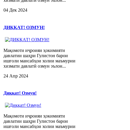
хизмати давлатӣ озмун эълон...
04 Дек 2024
ДИҚҚАТ! ОЗМУН!
Мақомоти иҷроияи ҳокимияти
давлатии шаҳри Гулистон барои
ишғоли мансабҳои холии маъмурии
хизмати давлатӣ озмун эълон...
24 Апр 2024
Диққат! Озмун!
Мақомоти иҷроияи ҳокимияти
давлатии шаҳри Гулистон барои
ишғоли мансабҳои холии маъмурии