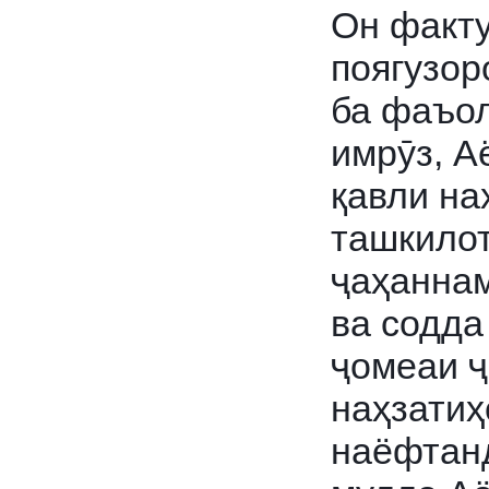
Он факту
поягузор
ба фаъо
имрӯз, А
қавли на
ташкилот
ҷаҳаннам
ва содда
ҷомеаи ҷ
наҳзатиҳ
наёфтан