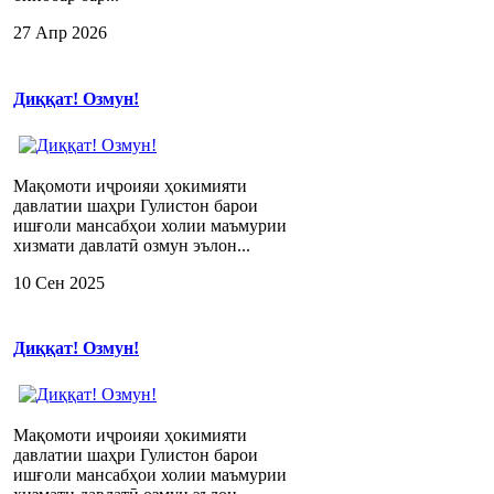
27 Апр 2026
Диққат! Озмун!
Мақомоти иҷроияи ҳокимияти
давлатии шаҳри Гулистон барои
ишғоли мансабҳои холии маъмурии
хизмати давлатӣ озмун эълон...
10 Сен 2025
Диққат! Озмун!
Мақомоти иҷроияи ҳокимияти
давлатии шаҳри Гулистон барои
ишғоли мансабҳои холии маъмурии