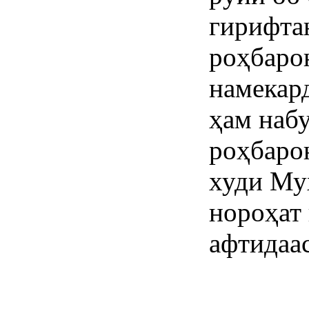
гирифта
роҳбарон
намекар
ҳам набу
роҳбарон
худи Му
нороҳат 
афтидаас