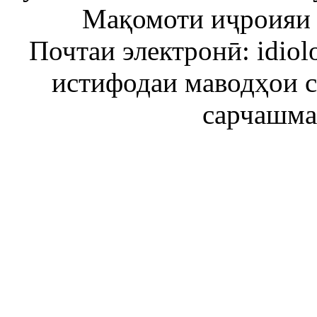
Мақомоти иҷроияи 
Почтаи электронӣ: idiol
истифодаи маводҳои 
сарчашма