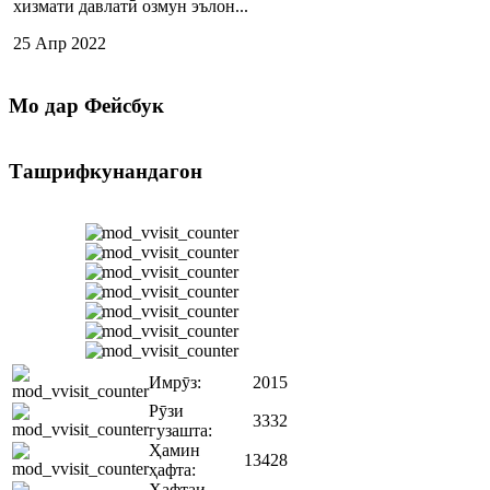
хизмати давлатӣ озмун эълон...
25 Апр 2022
Мо
дар Фейсбук
Ташрифкунандагон
Имрӯз:
2015
Рӯзи
3332
гузашта:
Ҳамин
13428
ҳафта:
Ҳафтаи