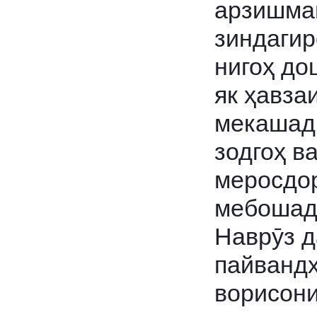
арзишман
зиндагир
нигоҳ до
як ҳавза
мекашад.
зодгоҳ ва
меросдор
мебошад,
Наврӯз д
пайвандҳ
ворисони