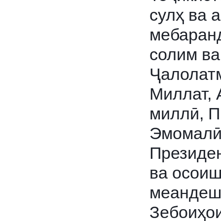
сулҳ ва 
мебаранд
солим в
Ҷалолат
Миллат, 
миллӣ, П
Эмомалӣ
Президен
ва осоиш
меандеш
Зебоиҳои