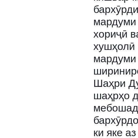
бархӯрди
мардуми 
хориҷӣ в
хушҳолӣ
мардуми 
шириниро
Шаҳри Ду
шаҳрҳо д
мебошад,
бархӯрдо
ки яке а