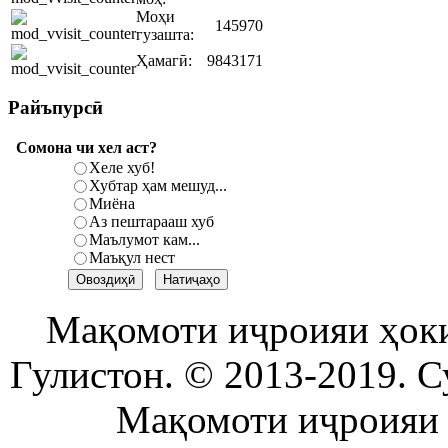
Моҳи
145970
гузашта:
Ҳамагӣ:
9843171
Райъпурсӣ
Сомона чи хел аст?
Хеле хуб!
Хубтар ҳам мешуд...
Миёна
Аз пештарааш хуб
Маълумот кам...
Маъқул нест
Мақомоти иҷроияи ҳок
Гулистон. © 2013-2019. С
Мақомоти иҷроияи 