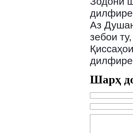
Зодони ш
дилфире
Аз Душан
зебои ту,
Қиссаҳои
дилфире
Шарҳ д