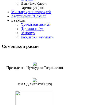
Имтиёзҳо барои
сармоягузорон
Минтақаҳои истироҳатӣ
Ҳафтаномаи "Соҳил"
Ба аҳолӣ
Ҳуҷҷатҳои лозима
Ҷадвали қабул
Эълонҳо
Қабулгоҳи ҷамъиятӣ
Сомонаҳои
расмӣ
Президенти Ҷумҳурии Тоҷикистон
МИҲД вилояти Суғд