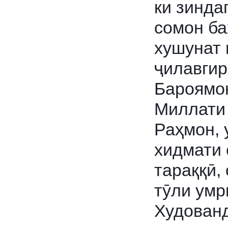
ки зинда
сомон ба
хушунат 
ҷилавгир
Бароямон
Миллати 
Раҳмон, 
хидмати 
тараққӣ, 
тӯли умр
Худованд