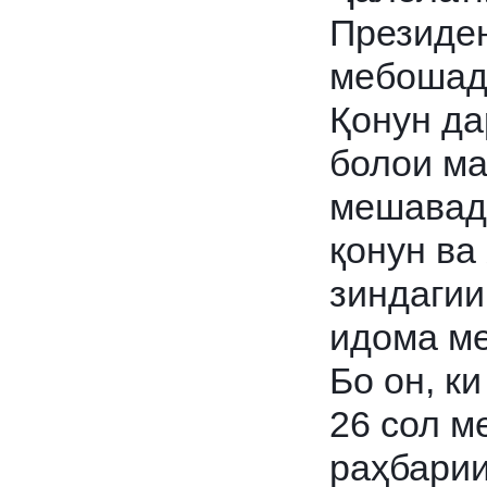
Президе
мебошад
Қонун да
болои ма
мешавад 
қонун ва
зиндагии
идома м
Бо он, к
26 сол м
раҳбарии