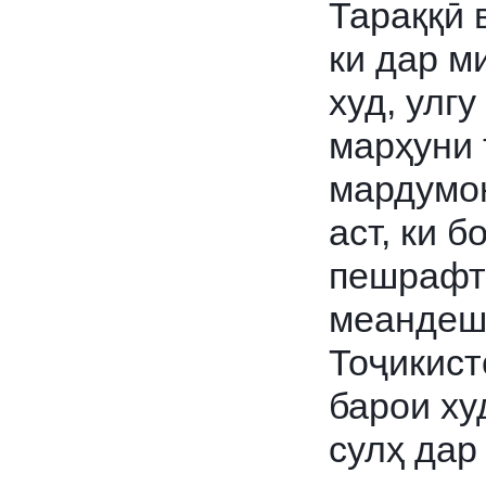
Тараққӣ 
ки дар м
худ, улг
марҳуни 
мардумон
аст, ки б
пешрафт
меандеш
Тоҷикист
барои ху
сулҳ дар