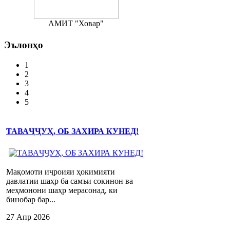
АМИТ "Ховар"
Эълонҳо
1
2
3
4
5
ТАВАҶҶУҲ, ОБ ЗАХИРА КУНЕД!
Мақомоти иҷроияи ҳокимияти
давлатии шаҳр ба самъи сокинон ва
меҳмонони шаҳр мерасонад, ки
бинобар бар...
27 Апр 2026