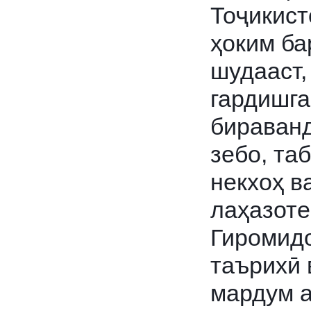
Тоҷикист
ҳоким ба
шудааст,
гардишга
бираванд
зебо, та
некхоҳ в
лаҳазоте
Гиромидо
таърихӣ 
мардум а