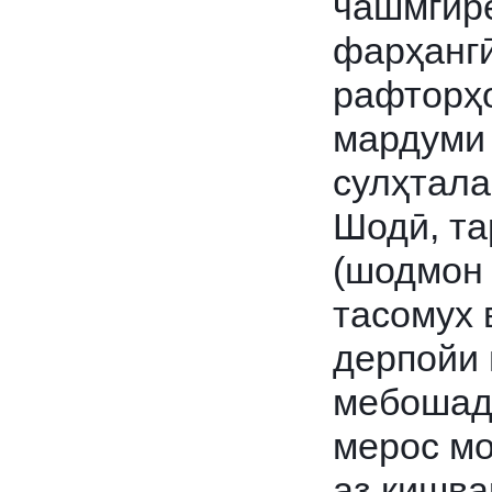
чашмгире
фарҳангӣ
рафторҳо
мардуми 
сулҳтал
Шодӣ, та
(шодмон 
тасомух 
дерпойи 
мебошад,
мерос мо
аз кишва