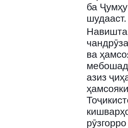
ба Ҷумҳу
шудааст.
Навишта
чандрӯза
ва ҳамсо
мебошад,
азиз ҷиҳ
ҳамсояк
Тоҷикист
кишварҳо
рӯзгорро