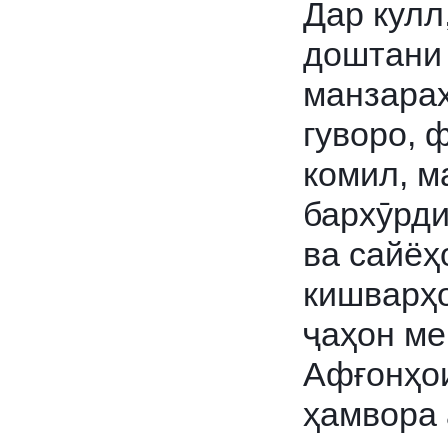
Дар кулл
доштани 
манзараҳ
гуворо, 
комил, м
бархӯрд
ва сайёҳ
кишварҳо
ҷаҳон м
Афғонҳои
ҳамвора