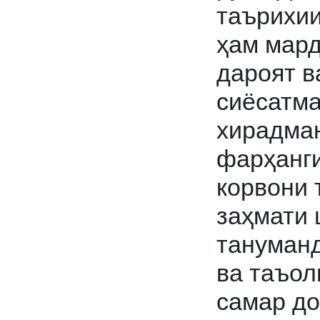
таърихии
ҳам мард
дароят в
сиёсатма
хирадма
фарҳанги
корвони 
заҳмати
тануманд
ва таъол
самар д