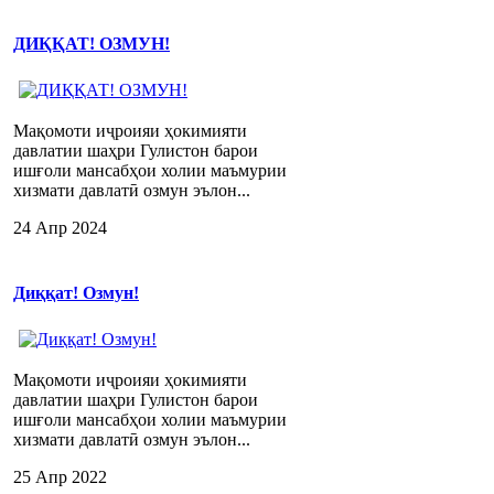
ДИҚҚАТ! ОЗМУН!
Мақомоти иҷроияи ҳокимияти
давлатии шаҳри Гулистон барои
ишғоли мансабҳои холии маъмурии
хизмати давлатӣ озмун эълон...
24 Апр 2024
Диққат! Озмун!
Мақомоти иҷроияи ҳокимияти
давлатии шаҳри Гулистон барои
ишғоли мансабҳои холии маъмурии
хизмати давлатӣ озмун эълон...
25 Апр 2022