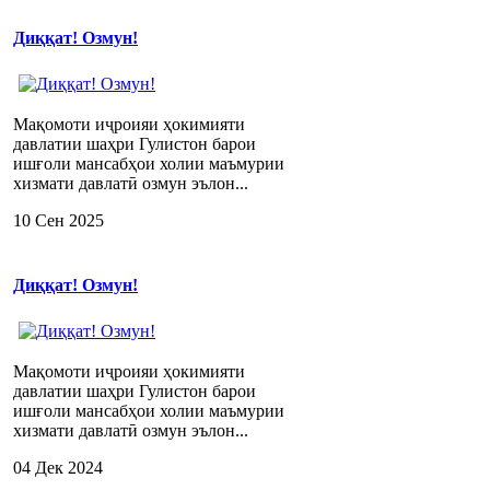
Диққат! Озмун!
Мақомоти иҷроияи ҳокимияти
давлатии шаҳри Гулистон барои
ишғоли мансабҳои холии маъмурии
хизмати давлатӣ озмун эълон...
10 Сен 2025
Диққат! Озмун!
Мақомоти иҷроияи ҳокимияти
давлатии шаҳри Гулистон барои
ишғоли мансабҳои холии маъмурии
хизмати давлатӣ озмун эълон...
04 Дек 2024