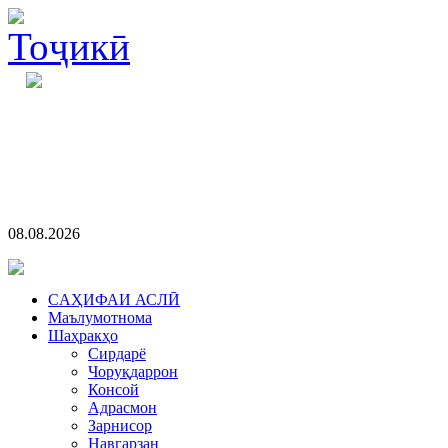
08.08.2026
CАҲИФАИ АСЛӢ
Маълумотнома
Шаҳракҳо
Сирдарё
Чоруқдаррон
Консой
Адрасмон
Зарнисор
Навгарзан