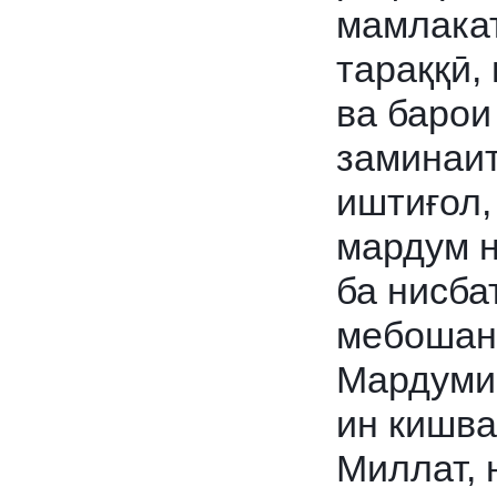
мамлакат
тараққӣ,
ва барои
заминаит
иштиғол,
мардум н
ба нисба
мебошан
Мардуми 
ин кишва
Миллат, 