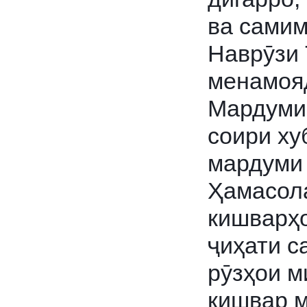
ва самим
Наврӯзи 
менамоя
Мардуми 
соири ху
мардуми
Ҳамасола
кишварҳо
ҷиҳати с
рӯзҳои м
кишвар м