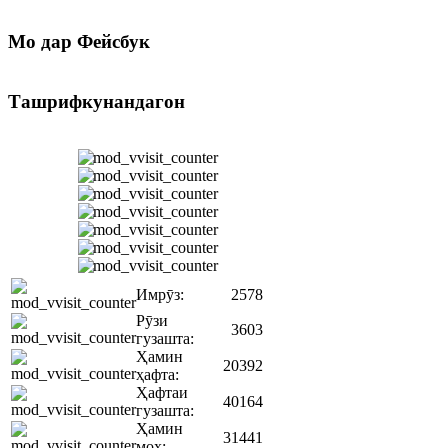
Мо
дар Фейсбук
Ташрифкунандагон
Имрӯз:
2578
Рӯзи
3603
гузашта:
Ҳамин
20392
ҳафта:
Ҳафтаи
40164
гузашта:
Ҳамин
31441
моҳ: