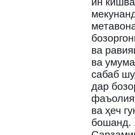
ин кишва
мекунанд
метавона
бозоргон
ва равия
ва умума
сабаб шу
дар бозо
фаъолият
ва ҳеч г
бошанд.
Сарзамин