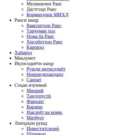
Муовинони Раис
Дастгоҳи Раис
Кормандони МИҲД
Раиси шаҳр
Ваколатҳои Раис
Тарҷумаи ҳол
Нома ба Раис
Ҳисоботҳои Раис
Қарорҳо
Хабарҳо
Маълумот
Иқтисодиёти шаҳр
Рушди иқтисодиёт
Нишондиҳандаҳо
Саноат
Соҳаи иҷтимоӣ
Маориф
Тандурустӣ
Фарҳанг
Варзиш
Нақлиёт ва комм.
Матбуот
Лоиҳаҳои рушд
Инвеститсионӣ
Шарикон