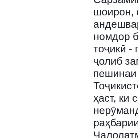
шоирон, 
андешвар
номдор 
тоҷикӣ -
ҷолиб за
пешинаи 
Тоҷикист
ҳаст, ки 
нерӯманд
раҳбари
Ҷалолат