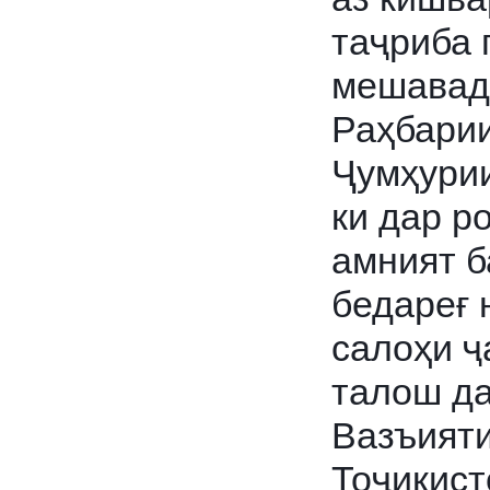
таҷриба 
мешавад
Раҳбари
Ҷумҳурии
ки дар р
амният 
бедареғ 
салоҳи ҷ
талош да
Вазъият
Тоҷикист