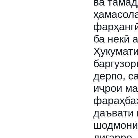
ва тамад
ҳамасола
фарҳангӣ
ба некӣ 
Ҳукумати
баргузор
дерпо, с
иҷрои ма
фараҳбах
даъвати 
шодмонӣ 
дигарро,