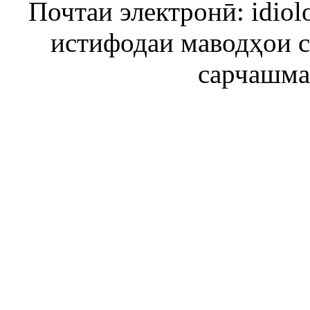
Почтаи электронӣ: idiol
истифодаи маводҳои 
сарчашма