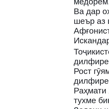
медорем
Ва дар о
шеър аз
Афғонис
Искандар
Тоҷикист
дилфире
Рост гӯя
дилфире
Раҳмати 
тухме би