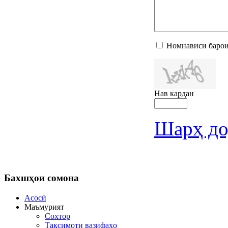
Номнависӣ барои
Нав кардан
Шарҳ до
Бахшҳои
сомона
Асосӣ
Маъмурият
Сохтор
Тақсимоти вазифаҳо