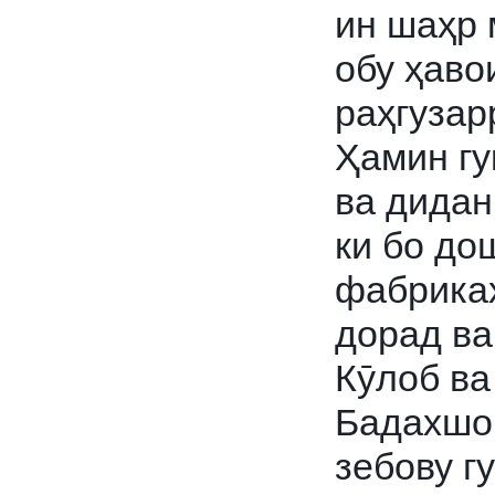
ин шаҳр 
обу ҳаво
раҳгузар
Ҳамин гу
ва дидан
ки бо до
фабрикаҳ
дорад ва
Кӯлоб ва
Бадахшон
зебову г