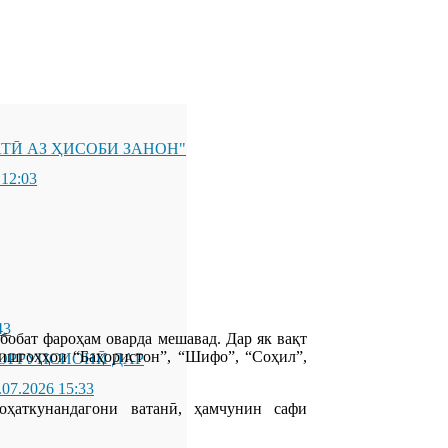
ТӢ АЗ ҲИСОБИ ЗАНОН"
 12:03
43
бобат фароҳам оварда мешавад. Дар як вақт
оишгоҳҳои “Баҳористон”, “Шифо”, “Соҳил”,
ОРРУПСИОНӢ ДАР
.
.07.2026 15:33
оҳаткунандагони ватанӣ, ҳамчунин сафи