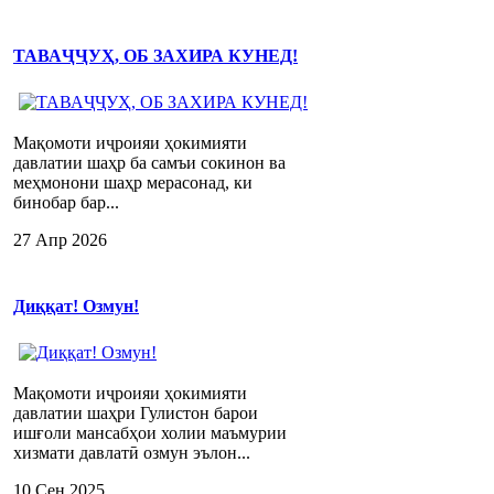
ТАВАҶҶУҲ, ОБ ЗАХИРА КУНЕД!
Мақомоти иҷроияи ҳокимияти
давлатии шаҳр ба самъи сокинон ва
меҳмонони шаҳр мерасонад, ки
бинобар бар...
27 Апр 2026
Диққат! Озмун!
Мақомоти иҷроияи ҳокимияти
давлатии шаҳри Гулистон барои
ишғоли мансабҳои холии маъмурии
хизмати давлатӣ озмун эълон...
10 Сен 2025