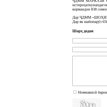
ҶДММ МАРКАЗИ СОЛ
истироҳаткунандаг
кормандон 838 сомо
Дар ҶДММ «ШОҲИН-БМ
Дар як шабонарӯз 65
Шарҳ додан
Номнависӣ барои