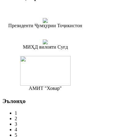
Президенти Ҷумҳурии Тоҷикистон
МИҲД вилояти Суғд
АМИТ "Ховар"
Эълонҳо
1
2
3
4
5