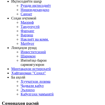
Иқтисодиёти шаҳр
Рушди иқтисодиёт
Нишондиҳандаҳо
Саноат
Соҳаи иҷтимоӣ
Маориф
Тандурустӣ
Фарҳанг
Варзиш
Нақлиёт ва комм.
Матбуот
Лоиҳаҳои рушд
Инвеститсионӣ
Шарикон
Имтиёзҳо барои
сармоягузорон
Минтақаҳои истироҳатӣ
Ҳафтаномаи "Соҳил"
Ба аҳолӣ
Ҳуҷҷатҳои лозима
Ҷадвали қабул
Эълонҳо
Қабулгоҳи ҷамъиятӣ
Сомонаҳои
расмӣ