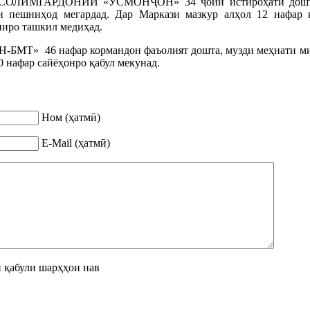
ИМГАРДОНИИ «УСМОНҶОН» 34 ҷойи истироҳатӣ дошта, х
он пешниҳод мегардад. Дар Маркази мазкур алҳол 12 нафар 
ниро ташкил медиҳад.
Т» 46 нафар кормандон фаъолият дошта, музди меҳнати миё
0 нафар сайёҳонро қабул мекунад.
Ном (ҳатмӣ)
E-Mail (ҳатмӣ)
 қабули шарҳҳои нав