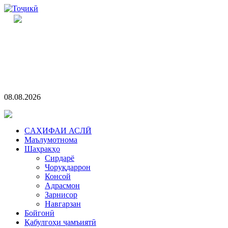
08.08.2026
CАҲИФАИ АСЛӢ
Маълумотнома
Шаҳракҳо
Сирдарё
Чоруқдаррон
Консой
Адрасмон
Зарнисор
Навгарзан
Бойгонӣ
Қабулгоҳи ҷамъиятӣ