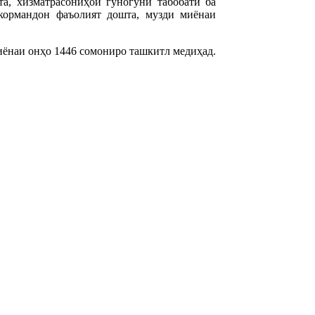
изматрасониҳои гуногуни табобатӣ ба
кормандон фаъолият дошта, музди миёнаи
наи онҳо 1446 сомониро ташкитл медиҳад.