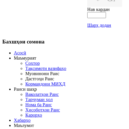
Нав кардан
Шарҳ додан
Бахшҳои
сомона
Асосӣ
Маъмурият
Сохтор
Тақсимоти вазифаҳо
Муовинони Раис
Дастгоҳи Раис
Кормандони МИҲД
Раиси шаҳр
Ваколатҳои Раис
Тарҷумаи ҳол
Нома ба Раис
Ҳисоботҳои Раис
Қарорҳо
Хабарҳо
Маълумот