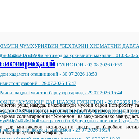
ЗМУНИ ҶУМҲУРИЯВИИ "БЕҲТАРИН ХИЗМАТЧИИ ДАВЛА
Д
он - омили таҳкими эътимод ба ҳокимияти маҳаллӣ
-
04.08.2026 12:06
-
01.08.2026
 истироҳатӣ
ИССАРИ НАВИ ШАҲРИ ГУЛИСТОН
-
02.08.2026 09:59
андон хадамоти оташнишонӣ
-
30.07.2026 18:53
зимистонгузаронӣ
-
29.07.2026 15:47
Раиси шаҳри Гулистон баргузор гардид
-
29.07.2026 15:44
ҲФИЛИ “ҲУМОЮН” ДАР ШАҲРИ ГУЛИСТОН
-
29.07.2026 15:
листон рушд намуда, имкониятҳои мусоид барои истироҳату та
мудани 1783 истироҳаткунандагону табобатгирандагон дар ос
ҶАҲОИ САНҶИШҲОИ МОЛИЯВӢ ВА ТАДБИРҲОИ ЗИДДИ К
аркази солимгардонии “Усмонҷон” ва меҳмонхонаҳо мавҷуд аст
Н
муштараки амалиётӣ-стратегӣ бо Қӯшунҳои гарнизони Суғд
-
29.07.2026 15:40
-
25
и дар минтақаҳои истироҳатии шаҳр дар баробари истир
 варзишӣ дар шаҳраки Адрасмон
-
23.07.2026 16:24
и хориҷӣ ҳамасола меафзояд.