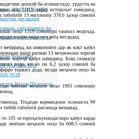
андагони дохилӣ ба осоишгоҳҳо, урдугоҳ ва
шаш моҳ 11115 нафар истироҳат намуданд.
мон»
-
23.07.2026 16:21
 табобатӣ 13 миллиону 378,6 ҳазор сомонӣ
икистон дар шаҳри
қиқ, сиёсатшинос ва
маоши онҳо 1319 сомониро ташкил медиҳад.
узди маоши онҳо низ зиёд мегардад.
қиқ, сиёсатшинос ва
т мебаранд, ки имконияти дар як вақт қабул
нхонаҳои шаҳр расман 13 меҳмонони хориҷӣ
латии Ҷумҳурии
анию хориҷӣ қабул намуданд. Бояд тазаккур
шкил дода, ки аз он 6,2 ҳазор сомонӣ ба
ОН ДАР ШАҲРИ
арро ташкил дода, музди меҳнати онҳо ба
2026 19:28
листон Илҳом Пӯлотзода
и миёнаи меҳнати онҳо 1993 сомониро
вонад.
авонад. Теъдоди кормандони осоишгоҳ 99
и тиббӣ-табобатӣ расонида мешавад.
5 истироҳаткунандагонро қабул карда
зди миёнаи меҳнати онҳо ба 608,5 сомонӣ