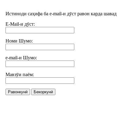
Истиноди саҳифа ба e-mail-и дӯст равон карда шавад
E-Mail-и дӯст:
Номи Шумо:
e-mail-и Шумо:
Мавзӯи паём:
Равонкунӣ
Бекоркунӣ