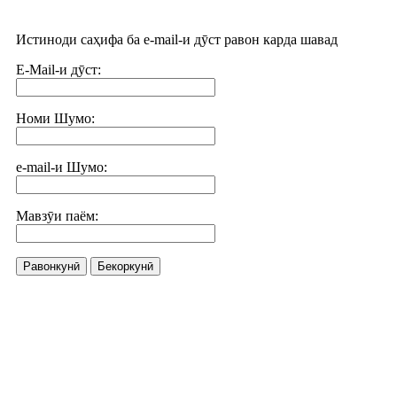
Истиноди саҳифа ба e-mail-и дӯст равон карда шавад
E-Mail-и дӯст:
Номи Шумо:
e-mail-и Шумо:
Мавзӯи паём:
Равонкунӣ
Бекоркунӣ