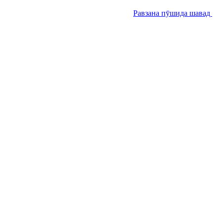
Равзана пӯшида шавад