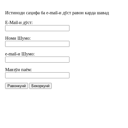
Истиноди саҳифа ба e-mail-и дӯст равон карда шавад
E-Mail-и дӯст:
Номи Шумо:
e-mail-и Шумо:
Мавзӯи паём:
Равонкунӣ
Бекоркунӣ