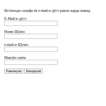
Истиноди саҳифа ба e-mail-и дӯст равон карда шавад
E-Mail-и дӯст:
Номи Шумо:
e-mail-и Шумо:
Мавзӯи паём:
Равонкунӣ
Бекоркунӣ