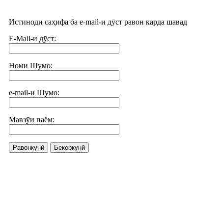
Истиноди саҳифа ба e-mail-и дӯст равон карда шавад
E-Mail-и дӯст:
Номи Шумо:
e-mail-и Шумо:
Мавзӯи паём:
Равонкунӣ
Бекоркунӣ