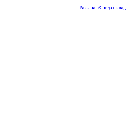
Равзана пӯшида шавад