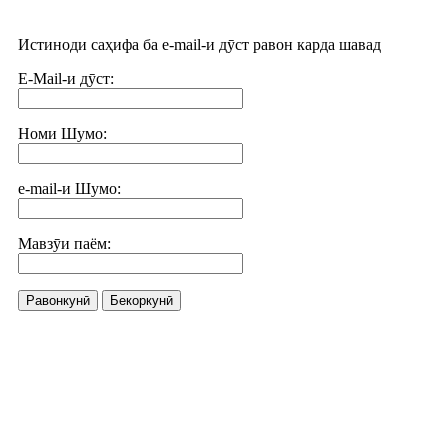
Истиноди саҳифа ба e-mail-и дӯст равон карда шавад
E-Mail-и дӯст:
Номи Шумо:
e-mail-и Шумо:
Мавзӯи паём:
Равонкунӣ
Бекоркунӣ