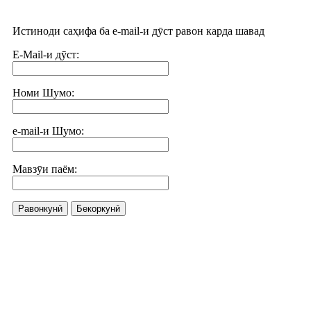
Истиноди саҳифа ба e-mail-и дӯст равон карда шавад
E-Mail-и дӯст:
Номи Шумо:
e-mail-и Шумо:
Мавзӯи паём:
Равонкунӣ
Бекоркунӣ