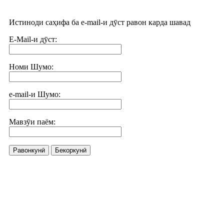
Истиноди саҳифа ба e-mail-и дӯст равон карда шавад
E-Mail-и дӯст:
Номи Шумо:
e-mail-и Шумо:
Мавзӯи паём:
Равонкунӣ
Бекоркунӣ