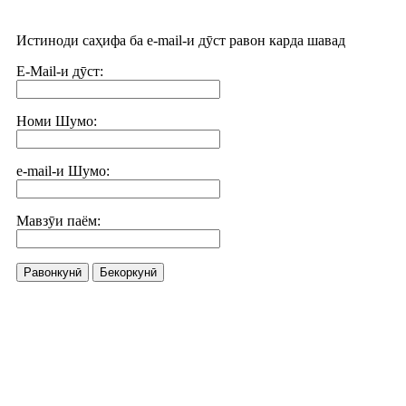
Истиноди саҳифа ба e-mail-и дӯст равон карда шавад
E-Mail-и дӯст:
Номи Шумо:
e-mail-и Шумо:
Мавзӯи паём:
Равонкунӣ
Бекоркунӣ