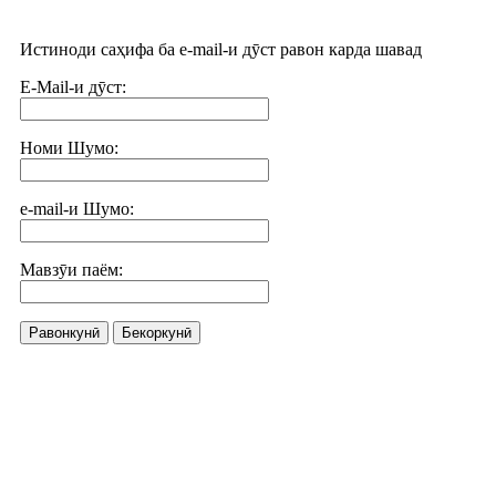
Истиноди саҳифа ба e-mail-и дӯст равон карда шавад
E-Mail-и дӯст:
Номи Шумо:
e-mail-и Шумо:
Мавзӯи паём:
Равонкунӣ
Бекоркунӣ