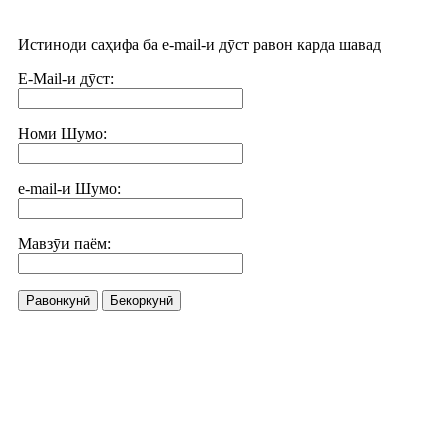
Истиноди саҳифа ба e-mail-и дӯст равон карда шавад
E-Mail-и дӯст:
Номи Шумо:
e-mail-и Шумо:
Мавзӯи паём:
Равонкунӣ
Бекоркунӣ