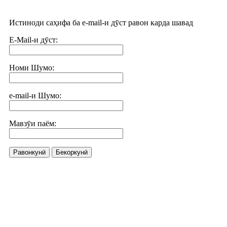
Истиноди саҳифа ба e-mail-и дӯст равон карда шавад
E-Mail-и дӯст:
Номи Шумо:
e-mail-и Шумо:
Мавзӯи паём:
Равонкунӣ
Бекоркунӣ