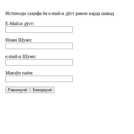
Истиноди саҳифа ба e-mail-и дӯст равон карда шавад
E-Mail-и дӯст:
Номи Шумо:
e-mail-и Шумо:
Мавзӯи паём:
Равонкунӣ
Бекоркунӣ