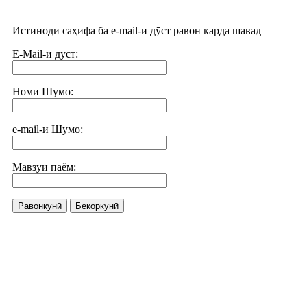
Истиноди саҳифа ба e-mail-и дӯст равон карда шавад
E-Mail-и дӯст:
Номи Шумо:
e-mail-и Шумо:
Мавзӯи паём:
Равонкунӣ
Бекоркунӣ