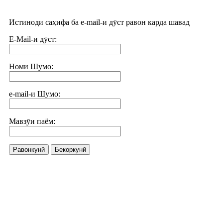
Истиноди саҳифа ба e-mail-и дӯст равон карда шавад
E-Mail-и дӯст:
Номи Шумо:
e-mail-и Шумо:
Мавзӯи паём:
Равонкунӣ
Бекоркунӣ