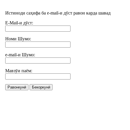
Истиноди саҳифа ба e-mail-и дӯст равон карда шавад
E-Mail-и дӯст:
Номи Шумо:
e-mail-и Шумо:
Мавзӯи паём:
Равонкунӣ
Бекоркунӣ