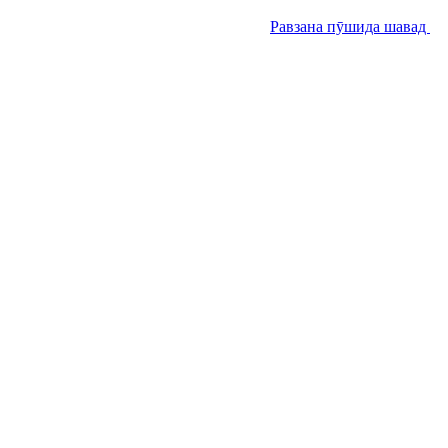
Равзана пӯшида шавад