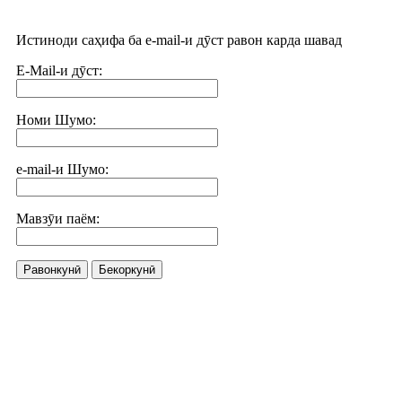
Истиноди саҳифа ба e-mail-и дӯст равон карда шавад
E-Mail-и дӯст:
Номи Шумо:
e-mail-и Шумо:
Мавзӯи паём:
Равонкунӣ
Бекоркунӣ