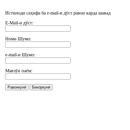
Истиноди саҳифа ба e-mail-и дӯст равон карда шавад
E-Mail-и дӯст:
Номи Шумо:
e-mail-и Шумо:
Мавзӯи паём:
Равонкунӣ
Бекоркунӣ