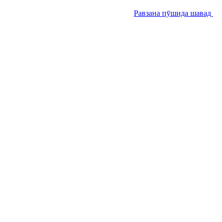
Равзана пӯшида шавад