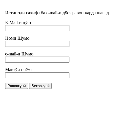
Истиноди саҳифа ба e-mail-и дӯст равон карда шавад
E-Mail-и дӯст:
Номи Шумо:
e-mail-и Шумо:
Мавзӯи паём:
Равонкунӣ
Бекоркунӣ