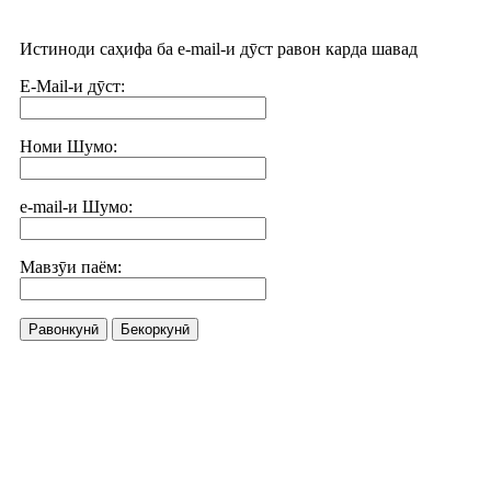
Истиноди саҳифа ба e-mail-и дӯст равон карда шавад
E-Mail-и дӯст:
Номи Шумо:
e-mail-и Шумо:
Мавзӯи паём:
Равонкунӣ
Бекоркунӣ