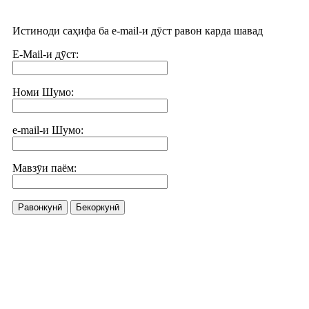
Истиноди саҳифа ба e-mail-и дӯст равон карда шавад
E-Mail-и дӯст:
Номи Шумо:
e-mail-и Шумо:
Мавзӯи паём:
Равонкунӣ
Бекоркунӣ