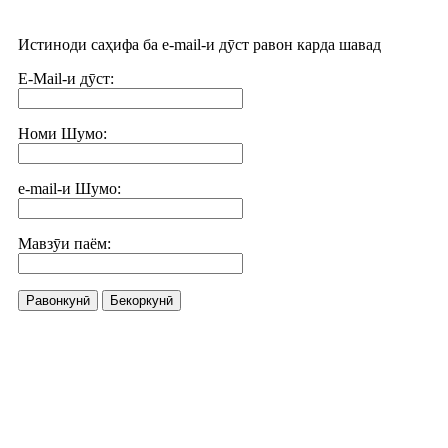
Истиноди саҳифа ба e-mail-и дӯст равон карда шавад
E-Mail-и дӯст:
Номи Шумо:
e-mail-и Шумо:
Мавзӯи паём:
Равонкунӣ
Бекоркунӣ